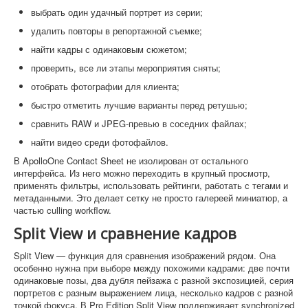
выбрать один удачный портрет из серии;
удалить повторы в репортажной съемке;
найти кадры с одинаковым сюжетом;
проверить, все ли этапы мероприятия сняты;
отобрать фотографии для клиента;
быстро отметить лучшие варианты перед ретушью;
сравнить RAW и JPEG-превью в соседних файлах;
найти видео среди фотофайлов.
В ApolloOne Contact Sheet не изолирован от остального
интерфейса. Из него можно переходить в крупный просмотр,
применять фильтры, использовать рейтинги, работать с тегами и
метаданными. Это делает сетку не просто галереей миниатюр, а
частью culling workflow.
Split View и сравнение кадров
Split View — функция для сравнения изображений рядом. Она
особенно нужна при выборе между похожими кадрами: две почти
одинаковые позы, два дубля пейзажа с разной экспозицией, серия
портретов с разным выражением лица, несколько кадров с разной
точкой фокуса. В Pro Edition Split View поддерживает synchronized