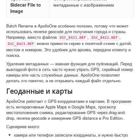
Sidecar File to
метаданные с изображением
Image
Batch Rename в ApolloOne особенно полезен, потому что может
использовать reverse geocode для получения города и страны.
Например, вместо файлов
,
,
DSC_8421.NEF
DSC_8422.NEF
можно привести серию к понятной схеме с датой,
DSC_8423.NEF
местом и номером. Это удобнее для архива, передачи клиенту и
поиска.
Удаление метаданных — важная функция для публикаций. Перед
выкладкой фото в сеть часто нужно убрать GPS, серийный номер
камеры или часть служебных данных. ApolloOne позволяет
делать это пакетно, а не открывать каждый файл отдельно.
Геоданные и карты
ApolloOne работает с GPS-координатами и картами. В программе
есть интерактивные Apple Maps и Google Maps, просмотр
местоположения снимка, редактирование GPS через drag-and-
drop, reverse geocode и измерение GPS distance в Pro Edition.
Сценариев много:
камера или телефон записали координаты, и нужно быстро