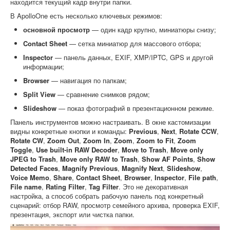
находится текущий кадр внутри папки.
В ApolloOne есть несколько ключевых режимов:
основной просмотр
— один кадр крупно, миниатюры снизу;
Contact Sheet
— сетка миниатюр для массового отбора;
Inspector
— панель данных, EXIF, XMP/IPTC, GPS и другой
информации;
Browser
— навигация по папкам;
Split View
— сравнение снимков рядом;
Slideshow
— показ фотографий в презентационном режиме.
Панель инструментов можно настраивать. В окне кастомизации
видны конкретные кнопки и команды:
Previous
,
Next
,
Rotate CCW
,
Rotate CW
,
Zoom Out
,
Zoom In
,
Zoom
,
Zoom to Fit
,
Zoom
Toggle
,
Use built-in RAW Decoder
,
Move to Trash
,
Move only
JPEG to Trash
,
Move only RAW to Trash
,
Show AF Points
,
Show
Detected Faces
,
Magnify Previous
,
Magnify Next
,
Slideshow
,
Voice Memo
,
Share
,
Contact Sheet
,
Browser
,
Inspector
,
File path
,
File name
,
Rating Filter
,
Tag Filter
. Это не декоративная
настройка, а способ собрать рабочую панель под конкретный
сценарий: отбор RAW, просмотр семейного архива, проверка EXIF,
презентация, экспорт или чистка папки.