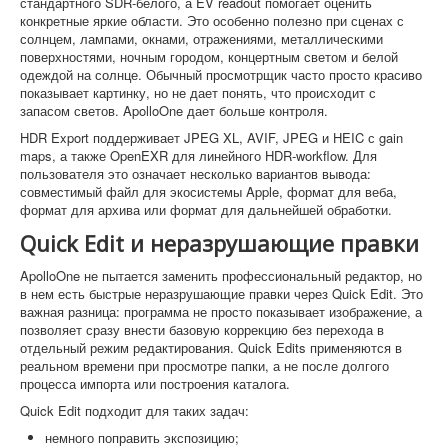
стандартного SDR-белого, а EV readout помогает оценить
конкретные яркие области. Это особенно полезно при сценах с
солнцем, лампами, окнами, отражениями, металлическими
поверхностями, ночным городом, концертным светом и белой
одеждой на солнце. Обычный просмотрщик часто просто красиво
показывает картинку, но не дает понять, что происходит с
запасом светов. ApolloOne дает больше контроля.
HDR Export поддерживает JPEG XL, AVIF, JPEG и HEIC с gain
maps, а также OpenEXR для линейного HDR-workflow. Для
пользователя это означает несколько вариантов вывода:
совместимый файл для экосистемы Apple, формат для веба,
формат для архива или формат для дальнейшей обработки.
Quick Edit и неразрушающие правки
ApolloOne не пытается заменить профессиональный редактор, но
в нем есть быстрые неразрушающие правки через Quick Edit. Это
важная разница: программа не просто показывает изображение, а
позволяет сразу внести базовую коррекцию без перехода в
отдельный режим редактирования. Quick Edits применяются в
реальном времени при просмотре папки, а не после долгого
процесса импорта или построения каталога.
Quick Edit подходит для таких задач:
немного поправить экспозицию;