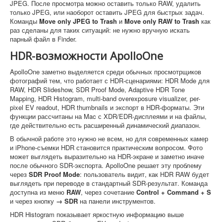
JPEG. После просмотра можно оставить только RAW, удалить
только JPEG, или наоборот оставить JPEG для быстрых задач.
Команды
Move only JPEG to Trash
и
Move only RAW to Trash
как
раз сделаны для таких ситуаций: не нужно вручную искать
парный файл в Finder.
HDR-возможности ApolloOne
ApolloOne заметно выделяется среди обычных просмотрщиков
фотографий тем, что работает с HDR-сценариями: HDR Mode для
RAW, HDR Slideshow, SDR Proof Mode, Adaptive HDR Tone
Mapping, HDR Histogram, multi-band overexposure visualizer, per-
pixel EV readout, HDR thumbnails и экспорт в HDR-форматы. Эти
функции рассчитаны на Mac с XDR/EDR-дисплеями и на файлы,
где действительно есть расширенный динамический диапазон.
В обычной работе это нужно не всем, но для современных камер
и iPhone-съемки HDR становится практическим вопросом. Фото
может выглядеть выразительно на HDR-экране и заметно иначе
после обычного SDR-экспорта. ApolloOne решает эту проблему
через
SDR Proof Mode
: пользователь видит, как HDR RAW будет
выглядеть при переводе в стандартный SDR-результат. Команда
доступна из меню
RAW
, через сочетание
Control + Command + S
и через кнопку
→ SDR
на панели инструментов.
HDR Histogram показывает яркостную информацию выше