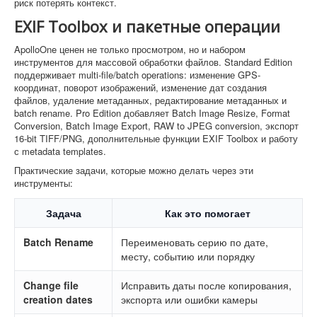
риск потерять контекст.
EXIF Toolbox и пакетные операции
ApolloOne ценен не только просмотром, но и набором
инструментов для массовой обработки файлов. Standard Edition
поддерживает multi-file/batch operations: изменение GPS-
координат, поворот изображений, изменение дат создания
файлов, удаление метаданных, редактирование метаданных и
batch rename. Pro Edition добавляет Batch Image Resize, Format
Conversion, Batch Image Export, RAW to JPEG conversion, экспорт
16-bit TIFF/PNG, дополнительные функции EXIF Toolbox и работу
с metadata templates.
Практические задачи, которые можно делать через эти
инструменты:
Задача
Как это помогает
Batch Rename
Переименовать серию по дате,
месту, событию или порядку
Change file
Исправить даты после копирования,
creation dates
экспорта или ошибки камеры