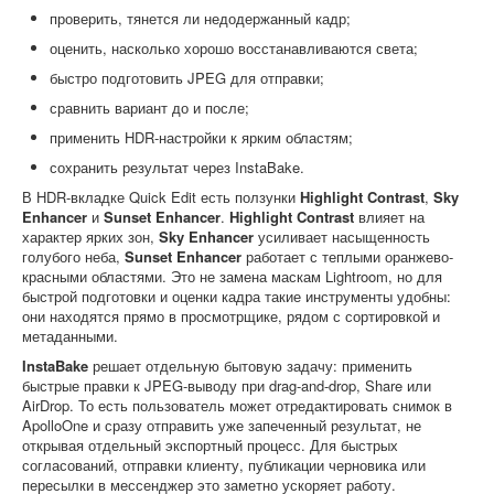
проверить, тянется ли недодержанный кадр;
оценить, насколько хорошо восстанавливаются света;
быстро подготовить JPEG для отправки;
сравнить вариант до и после;
применить HDR-настройки к ярким областям;
сохранить результат через InstaBake.
В HDR-вкладке Quick Edit есть ползунки
Highlight Contrast
,
Sky
Enhancer
и
Sunset Enhancer
.
Highlight Contrast
влияет на
характер ярких зон,
Sky Enhancer
усиливает насыщенность
голубого неба,
Sunset Enhancer
работает с теплыми оранжево-
красными областями. Это не замена маскам Lightroom, но для
быстрой подготовки и оценки кадра такие инструменты удобны:
они находятся прямо в просмотрщике, рядом с сортировкой и
метаданными.
InstaBake
решает отдельную бытовую задачу: применить
быстрые правки к JPEG-выводу при drag-and-drop, Share или
AirDrop. То есть пользователь может отредактировать снимок в
ApolloOne и сразу отправить уже запеченный результат, не
открывая отдельный экспортный процесс. Для быстрых
согласований, отправки клиенту, публикации черновика или
пересылки в мессенджер это заметно ускоряет работу.