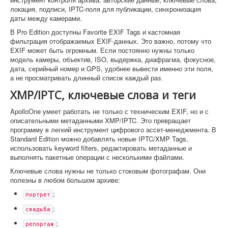
локация, подписи, IPTC-поля для публикации, синхронизация
даты между камерами.
В Pro Edition доступны Favorite EXIF Tags и кастомная
фильтрация отображаемых EXIF-данных. Это важно, потому что
EXIF может быть огромным. Если постоянно нужны только
модель камеры, объектив, ISO, выдержка, диафрагма, фокусное,
дата, серийный номер и GPS, удобнее вывести именно эти поля,
а не просматривать длинный список каждый раз.
XMP/IPTC, ключевые слова и теги
ApolloOne умеет работать не только с техническим EXIF, но и с
описательными метаданными XMP/IPTC. Это превращает
программу в легкий инструмент цифрового ассет-менеджмента. В
Standard Edition можно добавлять новые IPTC/XMP Tags,
использовать keyword filters, редактировать метаданные и
выполнять пакетные операции с несколькими файлами.
Ключевые слова нужны не только стоковым фотографам. Они
полезны в любом большом архиве:
;
портрет
;
свадьба
;
репортаж