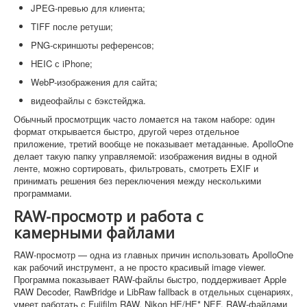
JPEG-превью для клиента;
TIFF после ретуши;
PNG-скриншоты референсов;
HEIC с iPhone;
WebP-изображения для сайта;
видеофайлы с бэкстейджа.
Обычный просмотрщик часто ломается на таком наборе: один
формат открывается быстро, другой через отдельное
приложение, третий вообще не показывает метаданные. ApolloOne
делает такую папку управляемой: изображения видны в одной
ленте, можно сортировать, фильтровать, смотреть EXIF и
принимать решения без переключения между несколькими
программами.
RAW-просмотр и работа с
камерными файлами
RAW-просмотр — одна из главных причин использовать ApolloOne
как рабочий инструмент, а не просто красивый image viewer.
Программа показывает RAW-файлы быстро, поддерживает Apple
RAW Decoder, RawBridge и LibRaw fallback в отдельных сценариях,
умеет работать с Fujifilm RAW, Nikon HE/HE* NEF, RAW-файлами