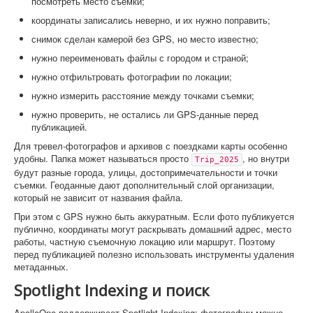
посмотреть место съемки;
координаты записались неверно, и их нужно поправить;
снимок сделан камерой без GPS, но место известно;
нужно переименовать файлы с городом и страной;
нужно отфильтровать фотографии по локации;
нужно измерить расстояние между точками съемки;
нужно проверить, не остались ли GPS-данные перед
публикацией.
Для тревел-фотографов и архивов с поездками карты особенно
удобны. Папка может называться просто
, но внутри
Trip_2025
будут разные города, улицы, достопримечательности и точки
съемки. Геоданные дают дополнительный слой организации,
который не зависит от названия файла.
При этом с GPS нужно быть аккуратным. Если фото публикуется
публично, координаты могут раскрывать домашний адрес, место
работы, частную съемочную локацию или маршрут. Поэтому
перед публикацией полезно использовать инструменты удаления
метаданных.
Spotlight Indexing и поиск
ApolloOne поддерживает Spotlight Indexing: фотографии можно