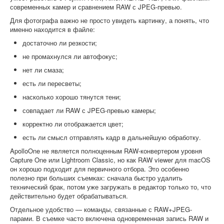
современных камер и сравнением RAW с JPEG-превью.
Для фотографа важно не просто увидеть картинку, а понять, что
именно находится в файле:
достаточно ли резкости;
не промахнулся ли автофокус;
нет ли смаза;
есть ли пересветы;
насколько хорошо тянутся тени;
совпадает ли RAW с JPEG-превью камеры;
корректно ли отображается цвет;
есть ли смысл отправлять кадр в дальнейшую обработку.
ApolloOne не является полноценным RAW-конвертером уровня
Capture One или Lightroom Classic, но как RAW viewer для macOS
он хорошо подходит для первичного отбора. Это особенно
полезно при больших съемках: сначала быстро удалить
технический брак, потом уже загружать в редактор только то, что
действительно будет обрабатываться.
Отдельное удобство — команды, связанные с RAW+JPEG-
парами. В съемке часто включена одновременная запись RAW и