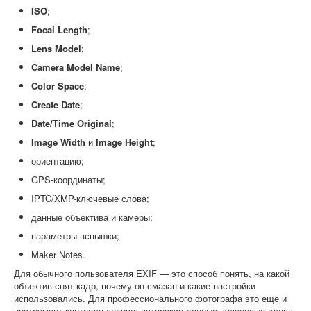
ISO
;
Focal Length
;
Lens Model
;
Camera Model Name
;
Color Space
;
Create Date
;
Date/Time Original
;
Image Width
и
Image Height
;
ориентацию;
GPS-координаты;
IPTC/XMP-ключевые слова;
данные объектива и камеры;
параметры вспышки;
Maker Notes.
Для обычного пользователя EXIF — это способ понять, на какой
объектив снят кадр, почему он смазан и какие настройки
использовались. Для профессионального фотографа это еще и
инструмент контроля архива: авторские данные, ключевые слова,