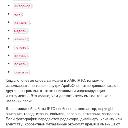
;
интерьер
;
еда
;
каталог
;
модель
;
клиент
;
готово
;
ретушь
;
печать
.
соцсети
Когда ключевые слова записаны в XMP/IPTC, их можно
использовать не только внутри ApolloOne. Такие данные читают
другие программы, а также поисковые и индексирующие
инструменты. Это лучше, чем держать весь смысл только в
названии папки.
Для командной работы IPTC особенно важен: автор, copyright,
описание, город, страна, событие, персона, категория, заголовок.
Если фотографии передаются редактору, дизайнеру, клиенту или
агентству, корректные метаданные экономят время и уменьшают