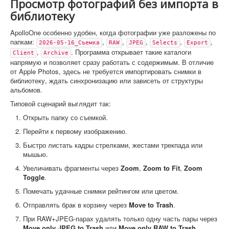
Просмотр фотографий без импорта в
библиотеку
ApolloOne особенно удобен, когда фотографии уже разложены по
папкам:
,
,
,
,
,
2026-05-16_Съемка
RAW
JPEG
Selects
Export
,
. Программа открывает такие каталоги
Client
Archive
напрямую и позволяет сразу работать с содержимым. В отличие
от Apple Photos, здесь не требуется импортировать снимки в
библиотеку, ждать синхронизацию или зависеть от структуры
альбомов.
Типовой сценарий выглядит так:
Открыть папку со съемкой.
Перейти к первому изображению.
Быстро листать кадры стрелками, жестами трекпада или
мышью.
Увеличивать фрагменты через
Zoom
,
Zoom to Fit
,
Zoom
Toggle
.
Помечать удачные снимки рейтингом или цветом.
Отправлять брак в корзину через
Move to Trash
.
При RAW+JPEG-парах удалять только одну часть пары через
Move only JPEG to Trash
или
Move only RAW to Trash
.