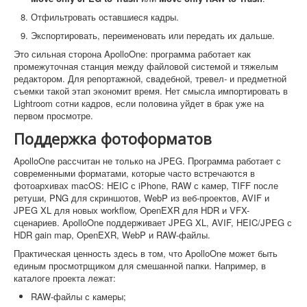
Отфильтровать оставшиеся кадры.
Экспортировать, переименовать или передать их дальше.
Это сильная сторона ApolloOne: программа работает как
промежуточная станция между файловой системой и тяжелым
редактором. Для репортажной, свадебной, тревел- и предметной
съемки такой этап экономит время. Нет смысла импортировать в
Lightroom сотни кадров, если половина уйдет в брак уже на
первом просмотре.
Поддержка фотоформатов
ApolloOne рассчитан не только на JPEG. Программа работает с
современными форматами, которые часто встречаются в
фотоархивах macOS: HEIC с iPhone, RAW с камер, TIFF после
ретуши, PNG для скриншотов, WebP из веб-проектов, AVIF и
JPEG XL для новых workflow, OpenEXR для HDR и VFX-
сценариев. ApolloOne поддерживает JPEG XL, AVIF, HEIC/JPEG с
HDR gain map, OpenEXR, WebP и RAW-файлы.
Практическая ценность здесь в том, что ApolloOne может быть
единым просмотрщиком для смешанной папки. Например, в
каталоге проекта лежат:
RAW-файлы с камеры;