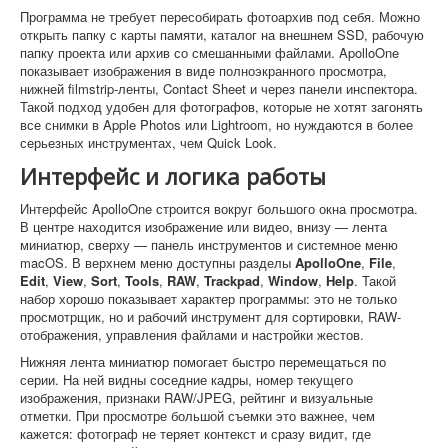
Программа не требует пересобирать фотоархив под себя. Можно
открыть папку с карты памяти, каталог на внешнем SSD, рабочую
папку проекта или архив со смешанными файлами. ApolloOne
показывает изображения в виде полноэкранного просмотра,
нижней filmstrip-ленты, Contact Sheet и через панели инспектора.
Такой подход удобен для фотографов, которые не хотят загонять
все снимки в Apple Photos или Lightroom, но нуждаются в более
серьезных инструментах, чем Quick Look.
Интерфейс и логика работы
Интерфейс ApolloOne строится вокруг большого окна просмотра.
В центре находится изображение или видео, внизу — лента
миниатюр, сверху — панель инструментов и системное меню
macOS. В верхнем меню доступны разделы
ApolloOne
,
File
,
Edit
,
View
,
Sort
,
Tools
,
RAW
,
Trackpad
,
Window
,
Help
. Такой
набор хорошо показывает характер программы: это не только
просмотрщик, но и рабочий инструмент для сортировки, RAW-
отображения, управления файлами и настройки жестов.
Нижняя лента миниатюр помогает быстро перемещаться по
серии. На ней видны соседние кадры, номер текущего
изображения, признаки RAW/JPEG, рейтинг и визуальные
отметки. При просмотре большой съемки это важнее, чем
кажется: фотограф не теряет контекст и сразу видит, где