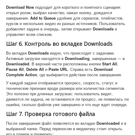
Download Now
подходит для короткого и понятного сценария:
открыл ролик, выбрал качество, нажал кнопку, дождался
завершения.
Add to Queue
удобнее для сериалов, плейлистов,
курсов и нескольких видео из разных источников. Пользователь
добавляет задачи в очередь, затем открывает
Downloads
и
управляет всем списком.
Шаг 6. Контроль во вкладке Downloads
Во вкладке
Downloads
видно, что происходит с задачами.
Активные загрузки находятся в
Downloading
, завершенные — в
Downloaded
. В верхней части расположены кнопки
Start All
,
Pause All
,
Delete All
и
Paste URL
. Справа есть
Download
Complete Action
, где выбирается действие после завершения.
У каждой задачи отображается прогресс, скорость, статус и
технические признаки вроде размера или количества сегментов.
Это полезно при длинных загрузках: пользователь видит,
движется ли задача, не остановился ли процесс, не появилась ли
ошибка, сколько файлов уже завершено и что еще ждет очереди.
Шаг 7. Проверка готового файла
После завершения файл появляется во вкладке
Downloaded
и в
выбранной папке. Перед переносом в медиатеку стоит открыть
его в плеере и проверить: