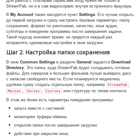
Для работы с платными сервисами вход нужен не только в
StreamFab, но и в сам видеосервис внутри встроенного браузера.
В
My Account
также находится пункт
Settings
. Его лучше открыть
до первой загрузки и сразу настроить базовые параметры: папку
сохранения, формат по умолчанию, качество, язык аудио,
субтитры и поведение программы после завершения задачи.
Такой подход экономит время: не придется каждый раз
исправлять одинаковые настройки в окне загрузки.
Шаг 2. Настройка папки сохранения
В окне
Common Settings
в разделе
General
задается
Download
Directory
. Это папка, куда StreamFab будет складывать готовые
файлы. Для сериалов и больших фильмов лучше выбирать диск
с запасом свободного места. Если планируется медиатека,
удобнее сразу создать отдельную папку, например
,
StreamFab
,
,
или структуру по типам контента.
Movies
Series
Courses
В этом же блоке есть параметры поведения программы:
запуск вместе с системой;
мониторинг буфера обмена;
открытие папки после завершения загрузки;
действие при закрытии окна;