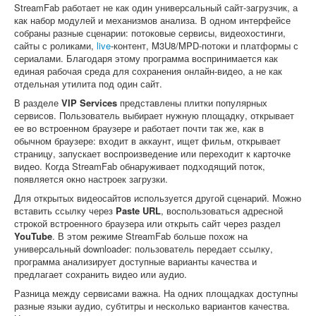
StreamFab работает не как один универсальный сайт-загрузчик, а
как набор модулей и механизмов анализа. В одном интерфейсе
собраны разные сценарии: потоковые сервисы, видеохостинги,
сайты с роликами,
live
-контент, M3U8/MPD-потоки и платформы с
сериалами. Благодаря этому программа воспринимается как
единая рабочая среда для сохранения онлайн-видео, а не как
отдельная утилита под один сайт.
В разделе
VIP Services
представлены плитки популярных
сервисов. Пользователь выбирает нужную площадку, открывает
ее во встроенном браузере и работает почти так же, как в
обычном браузере: входит в аккаунт, ищет фильм, открывает
страницу, запускает воспроизведение или переходит к карточке
видео. Когда StreamFab обнаруживает подходящий поток,
появляется окно настроек загрузки.
Для открытых видеосайтов используется другой сценарий. Можно
вставить ссылку через
Paste URL
, воспользоваться адресной
строкой встроенного браузера или открыть сайт через раздел
YouTube
. В этом режиме StreamFab больше похож на
универсальный downloader: пользователь передает ссылку,
программа анализирует доступные варианты качества и
предлагает сохранить видео или аудио.
Разница между сервисами важна. На одних площадках доступны
разные языки аудио, субтитры и несколько вариантов качества.