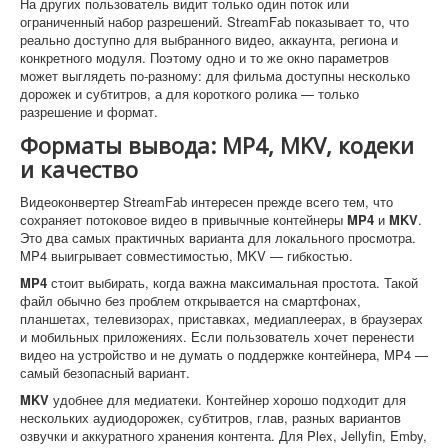
На других пользователь видит только один поток или
ограниченный набор разрешений. StreamFab показывает то, что
реально доступно для выбранного видео, аккаунта, региона и
конкретного модуля. Поэтому одно и то же окно параметров
может выглядеть по-разному: для фильма доступны несколько
дорожек и субтитров, а для короткого ролика — только
разрешение и формат.
Форматы вывода: MP4, MKV, кодеки
и качество
Видеоконвертер StreamFab интересен прежде всего тем, что
сохраняет потоковое видео в привычные контейнеры
MP4
и
MKV
.
Это два самых практичных варианта для локального просмотра.
MP4 выигрывает совместимостью, MKV — гибкостью.
MP4
стоит выбирать, когда важна максимальная простота. Такой
файл обычно без проблем открывается на смартфонах,
планшетах, телевизорах, приставках, медиаплеерах, в браузерах
и мобильных приложениях. Если пользователь хочет перенести
видео на устройство и не думать о поддержке контейнера, MP4 —
самый безопасный вариант.
MKV
удобнее для медиатеки. Контейнер хорошо подходит для
нескольких аудиодорожек, субтитров, глав, разных вариантов
озвучки и аккуратного хранения контента. Для Plex, Jellyfin, Emby,