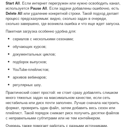
Start All
. Если интернет перегружен или нужно освободить канал,
используется
Pause All
. Если задачи добавлены ошибочно, есть
Delete All
или удаление конкретной строки. Такой подход делает
процесс предсказуемым: видно, сколько задач в очереди,
сколько завершено, где возникла ошибка и что еще ждет запуска.
Пакетная загрузка особенно удобна для:
сериалов с несколькими сезонами;
обучающих курсов;
документальных циклов;
подборок выпусков;
YouTube-плейлистов;
архивов вебинаров;
регулярных шоу.
Практический совет простой: не стоит сразу добавлять слишком
много тяжелых задач на максимальном качестве, если сеть
нестабильна или диск почти заполнен. Лучше сначала настроить
формат, проверить один файл, затем добавить весь сезон или
плейлист. Такой порядок снижает риск получить десятки файлов
с неправильными субтитрами или не тем контейнером.
Очередь также помогает работать с разными источниками.