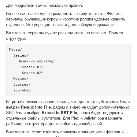
Для медиатеки важны несколько правил.
Во-первых, папки лучше разделять по типу контента. Фильмы,
сериалы, обучающие курсы и короткие ролики удобнее хранить
отдельно. Это упрощает поиск и дальнейшую индексацию.
Во-вторых, сериалы лучше раскладывать по сезонам. Пример
структуры:
Media/

  Series/

    Название сериала/

      Season 01/

      Season 02/

  Movies/

  Courses/

  YouTube/
В-третьих, нужно заранее решить, что делать с субтитрами. Если
выбран
Remux Into File
, рядом с видео не будет дополнительных
SRT. Если выбран
Extract to SRT File
, папка будет содержать
отдельные файлы субтитров. Для Plex и Jellyfin оба варианта
рабочие, но структура должна быть единообразной.
В-четвертых, стоит избегать слишком длинных имен файлов и