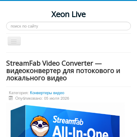
Xeon Live
Искать...
Toggle
Navigation
Главная
StreamFab Video Converter —
LGA 2011-3
видеоконвертер для потокового и
локального видео
LGA 2011
Процессоры
Категория:
Конвертеры видео
Инструкции
Опубликовано: 05 июля 2026
Рейтинги
Конференция
Системные программы