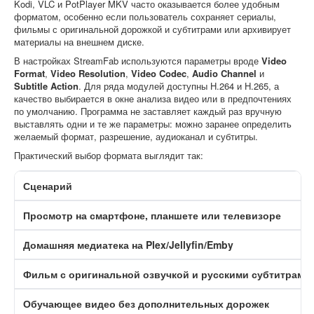
Kodi, VLC и PotPlayer MKV часто оказывается более удобным
форматом, особенно если пользователь сохраняет сериалы,
фильмы с оригинальной дорожкой и субтитрами или архивирует
материалы на внешнем диске.
В настройках StreamFab используются параметры вроде
Video
Format
,
Video Resolution
,
Video Codec
,
Audio Channel
и
Subtitle Action
. Для ряда модулей доступны H.264 и H.265, а
качество выбирается в окне анализа видео или в предпочтениях
по умолчанию. Программа не заставляет каждый раз вручную
выставлять одни и те же параметры: можно заранее определить
желаемый формат, разрешение, аудиоканал и субтитры.
Практический выбор формата выглядит так:
Сценарий
Просмотр на смартфоне, планшете или телевизоре
Домашняя медиатека на Plex/Jellyfin/Emby
Фильм с оригинальной озвучкой и русскими субтитрами
Обучающее видео без дополнительных дорожек