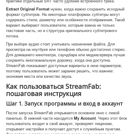
практики отдельный SRT часто удобнее встроенного трека.
Extract Original Format
нужен, когда важно сохранить исходный
формат субтитров. На некоторых платформах субтитры могут
содержать стили, разметку или особенности отображения. Такой
вариант выбирают пользователи, которым важна не только
текстовая часть, но и структура оригинального субтитрового
потока.
При выборе аудио стоит учитывать назначение файла. Для
просмотра на ноутбуке или телефоне обычно достаточно стерео.
Для домашнего кинотеатра, саундбара или медиасервера лучше
сохранять многоканальную дорожку, когда она доступна.
StreamFab показывает доступные варианты в окне параметров,
поэтому пользователь может заранее решить, что важнее:
экономия места или качество звука.
Как пользоваться StreamFab:
пошаговая инструкция
Шаг 1. Запуск программы и вход в аккаунт
После запуска StreamFab открывается основное окно с левой
панелью. В нижней части находится
My Account
. Через этот блок
пользователь входит в свой аккаунт, проверяет лицензии,
открывает настройки и получает доступ к служебным пунктам.