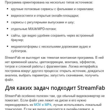
Программа ориентирована на несколько типов источников:
крупные потоковые сервисы с фильмами и сериалами;
видеохостинги и открытые онлайн-площадки;
сервисы с регулярными выпусками и шоу;
отдельные M3U8/MPD-потоки;
сайты, где видео удобнее сохранять через встроенный
браузер;
медиаплатформы с несколькими дорожками аудио и
субтитров.
StreamFab не выглядит как тяжелая монтажная программа. В ней
нет временной шкалы, цветокоррекции, монтажа, эффектов,
титров и сложной работы с фрагментами. Логика интерфейса
построена вокруг другого процесса: открыть источник, дождаться
анализа, выбрать параметры, запустить скачивание, получить
файл.
Для каких задач подходит StreamFab
StreamFab особенно полезен там, где обычный видеоконвертер не
помогает. Если файл уже лежит на диске и его нужно
перекодировать из
MOV в MP4
, лучше использовать локальный
транскодер. Если же видео находится в онлайн-сервисе, а