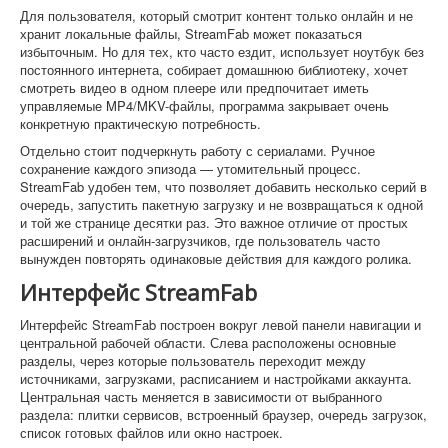
Для пользователя, который смотрит контент только онлайн и не
хранит локальные файлы, StreamFab может показаться
избыточным. Но для тех, кто часто ездит, использует ноутбук без
постоянного интернета, собирает домашнюю библиотеку, хочет
смотреть видео в одном плеере или предпочитает иметь
управляемые MP4/MKV-файлы, программа закрывает очень
конкретную практическую потребность.
Отдельно стоит подчеркнуть работу с сериалами. Ручное
сохранение каждого эпизода — утомительный процесс.
StreamFab удобен тем, что позволяет добавить несколько серий в
очередь, запустить пакетную загрузку и не возвращаться к одной
и той же странице десятки раз. Это важное отличие от простых
расширений и онлайн-загрузчиков, где пользователь часто
вынужден повторять одинаковые действия для каждого ролика.
Интерфейс StreamFab
Интерфейс StreamFab построен вокруг левой панели навигации и
центральной рабочей области. Слева расположены основные
разделы, через которые пользователь переходит между
источниками, загрузками, расписанием и настройками аккаунта.
Центральная часть меняется в зависимости от выбранного
раздела: плитки сервисов, встроенный браузер, очередь загрузок,
список готовых файлов или окно настроек.