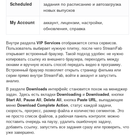
Scheduled
задания по расписанию и автозагрузка
новых выпусков
My Account
аккаунт, лицензии, настройки,
обновления, справка
Внутри раздела
VIP Services
отображается сетка сервисов.
Пользователь выбирает нужную плитку, после чего StreamFab
открывает встроенный браузер. Такой подход удобен: не нужно
копировать ссылку из внешнего браузера, переходить между
окнами и вручную искать способ передать видео в программу.
Встроенный браузер позволяет открыть страницу фильма или
серии прямо внутри StreamFab, войти в аккаунт и запустить
анализ.
В разделе
Downloads
интерфейс становится похож на менеджер
задач. Здесь есть вкладки
Downloading
и
Downloaded
, кнопки
Start All
,
Pause All
,
Delete All
, кнопка
Paste URL
, выпадающее
меню
Download Complete Action
, статус каждой задачи,
скорость, прогресс, размер файла и количество сегментов. Это
не просто список файлов, а рабочая панель контроля: можно
поставить очередь на паузу, удалить ошибочную задачу,
добавить ссылку, запустить все задания сразу или проверить, что
уже завершено.