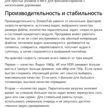
для простых роликов и MKV для фильмов/сериалов с
несколькими дорожками.
Производительность и стабильность
Производительность StreamFab зависит от нескольких факторов:
скорости интернета, источника видео, выбранного качества,
размера файла, количества параллельных задач, скорости диска
и состояния конкретного модуля. Программа может работать
быстро, но ее не стоит воспринимать как обычный копировщик
файлов: потоковое видео анализируется, разбивается на
сегменты, собирается, обрабатывается, получает аудио и
субтитры, а затем сохраняется в выбранный контейнер.
На практике скорость сильнее всего зависит от трех вещей.
Первая — качество. Видео 1080p, 4K или HDR занимает больше
места и требует больше времени, чем 480p или 720p. Если нужно
быстро сохранить обучающий ролик, нет смысла выбирать
максимальное качество. Если речь о фильме для большого
телевизора, высокое качество оправдано.
Вторая — количество задач. Параллельная загрузка экономит
время, но слишком большое число задач может перегрузить сеть,
диск или сам сервис. Для стабильной работы лучше
использовать умеренную очередь и не запускать десятки
тяжелых видео одновременно.