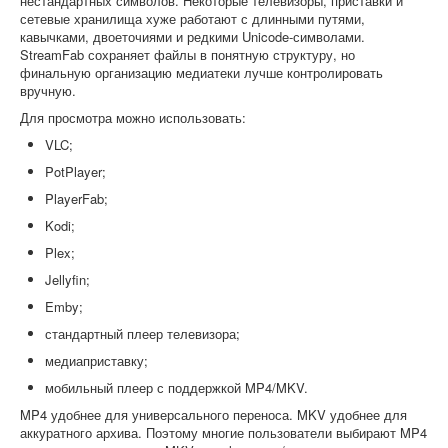
нестандартных символов. Некоторые телевизоры, приставки и
сетевые хранилища хуже работают с длинными путями,
кавычками, двоеточиями и редкими Unicode-символами.
StreamFab сохраняет файлы в понятную структуру, но
финальную организацию медиатеки лучше контролировать
вручную.
Для просмотра можно использовать:
VLC;
PotPlayer;
PlayerFab;
Kodi;
Plex;
Jellyfin;
Emby;
стандартный плеер телевизора;
медиаприставку;
мобильный плеер с поддержкой MP4/MKV.
MP4 удобнее для универсального переноса. MKV удобнее для
аккуратного архива. Поэтому многие пользователи выбирают MP4