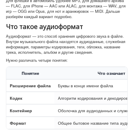
Для флешки в автомобиль удобнее MP3, для домашнего архива
— FLAC, для iPhone — AAC или ALAC, для монтажа — WAV, для
игр — OGG или Opus, для нот и аранжировок — MIDI. Дальше
разберём каждый вариант подробно.
Что такое аудиоформат
Аудиоформат — это способ хранения цифрового звука в файле.
Внутри музыкального файла находятся аудиоданные, служебная
информация, параметры кодирования, теги, обложка, название
трека, исполнитель, альбом и другие сведения.
Нужно различать четыре понятия:
Понятие
Что означает
Расширение файла
Буквы в конце имени файла
Кодек
Алгоритм кодирования и декодирован
Контейнер
Оболочка для аудиоданных и служе
Формат
Общее бытовое название типа ауди