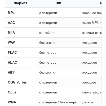
Формат
Тип
Кач
MP3
с потерями
хорошее при 2
AAC
с потерями
выше MP3 при 
M4A
контейнер
зависит от код
WAV
без сжатия
исходное
FLAC
без потерь
исходное
ALAC
без потерь
исходное
AIFF
без сжатия
исходное
OGG Vorbis
с потерями
хорошее
Opus
с потерями
очень эффект
WMA
с потерями / без потерь
разное