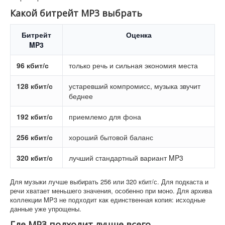
Какой битрейт MP3 выбрать
Битрейт
Оценка
MP3
96 кбит/с
только речь и сильная экономия места
128 кбит/с
устаревший компромисс, музыка звучит
беднее
192 кбит/с
приемлемо для фона
256 кбит/с
хороший бытовой баланс
320 кбит/с
лучший стандартный вариант MP3
Для музыки лучше выбирать 256 или 320 кбит/с. Для подкаста и
речи хватает меньшего значения, особенно при моно. Для архива
коллекции MP3 не подходит как единственная копия: исходные
данные уже упрощены.
Где MP3 подходит лучше всего