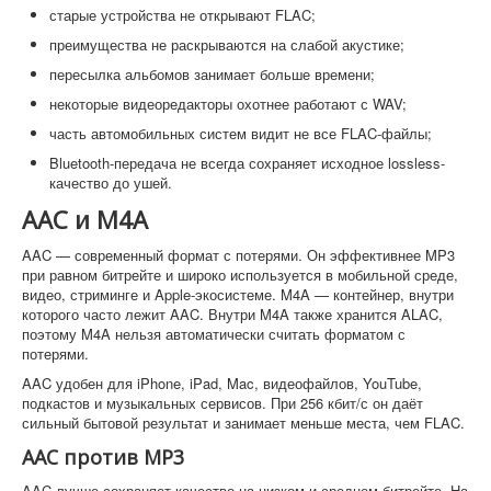
старые устройства не открывают FLAC;
преимущества не раскрываются на слабой акустике;
пересылка альбомов занимает больше времени;
некоторые видеоредакторы охотнее работают с WAV;
часть автомобильных систем видит не все FLAC-файлы;
Bluetooth-передача не всегда сохраняет исходное lossless-
качество до ушей.
AAC и M4A
AAC — современный формат с потерями. Он эффективнее MP3
при равном битрейте и широко используется в мобильной среде,
видео, стриминге и Apple-экосистеме. M4A — контейнер, внутри
которого часто лежит AAC. Внутри M4A также хранится ALAC,
поэтому M4A нельзя автоматически считать форматом с
потерями.
AAC удобен для iPhone, iPad, Mac, видеофайлов, YouTube,
подкастов и музыкальных сервисов. При 256 кбит/с он даёт
сильный бытовой результат и занимает меньше места, чем FLAC.
AAC против MP3
AAC лучше сохраняет качество на низком и среднем битрейте. На