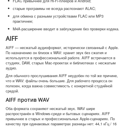
FLAC привычнее для Hi-Fi-плееров и Android;
старые программы не всегда распознают ALAC;
для обмена с разными устройствами FLAC или MP3
практичнее;
M4A-расширение вводит в заблуждение без проверки кодека.
AIFF
AIFF — несжатый аудиоформат, исторически связанный с Apple.
По назначению он близок к WAV: хранит звук без сжатия и
используется в профессиональной работе. AIFF встречается в
студиях, DAW, старых Mac-проектах и библиотеках с несжатым
аудио.
Для обычного прослушивания AIFF неудобен по той же причине,
что и WAV: файлы очень большие. Для рабочего процесса он
полезен, когда важна совместимость с конкретной студийной
средой.
AIFF против WAV
Оба формата сохраняют несжатый звук. WAV шире
распространён в Windows-среде и бытовых сценариях. AIFF
привычнее в старых и профессиональных Apple-сценариях. По
качеству при одинаковых параметрах разницы нет: 44,1 кГц / 16