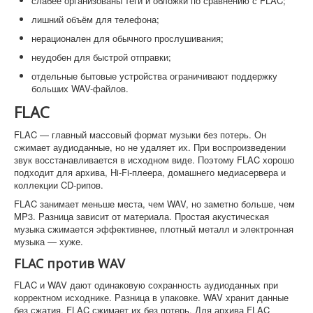
слабее организованы теги и обложки по сравнению с FLAC;
лишний объём для телефона;
нерационален для обычного прослушивания;
неудобен для быстрой отправки;
отдельные бытовые устройства ограничивают поддержку
больших WAV-файлов.
FLAC
FLAC — главный массовый формат музыки без потерь. Он
сжимает аудиоданные, но не удаляет их. При воспроизведении
звук восстанавливается в исходном виде. Поэтому FLAC хорошо
подходит для архива, Hi-Fi-плеера, домашнего медиасервера и
коллекции CD-рипов.
FLAC занимает меньше места, чем WAV, но заметно больше, чем
MP3. Разница зависит от материала. Простая акустическая
музыка сжимается эффективнее, плотный металл и электронная
музыка — хуже.
FLAC против WAV
FLAC и WAV дают одинаковую сохранность аудиоданных при
корректном исходнике. Разница в упаковке. WAV хранит данные
без сжатия, FLAC сжимает их без потерь. Для архива FLAC