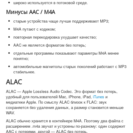
широко используется в потоковой среде.
Минусы AAC / M4A
старые устройства чаще лучше поддерживают MP3;
M4A путают с кодеком;
повторная перекодировка ухудшает качество;
AAC не является форматом без потерь;
отдельные программы показывают параметры M4A менее
понятно;
автомобильные магнитолы старых поколений работают с MP3
стабильнее.
ALAC
ALAC — Apple Lossless Audio Codec. Это формат без потерь,
удобный для пользователей Mac, iPhone, iPad,
iTunes
и
медиатеки Apple. По смыслу ALAC близок к FLAC: звук
сохраняется без удаления данных, а размер становится меньше
WAV.
ALAC обычно хранится в контейнере M4A. Поэтому два файла с
расширением .m4a звучат и устроены по-разному: один содержит
AAC с потерями, другой — ALAC без потерь.