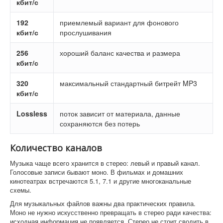
кбит/с
192
приемлемый вариант для фонового
кбит/с
прослушивания
256
хороший баланс качества и размера
кбит/с
320
максимальный стандартный битрейт MP3
кбит/с
Lossless
поток зависит от материала, данные
сохраняются без потерь
Количество каналов
Музыка чаще всего хранится в стерео: левый и правый канал.
Голосовые записи бывают моно. В фильмах и домашних
кинотеатрах встречаются 5.1, 7.1 и другие многоканальные
схемы.
Для музыкальных файлов важны два практических правила.
Моно не нужно искусственно превращать в стерео ради качества:
исходная информация не появляется. Стерео не стоит сводить в