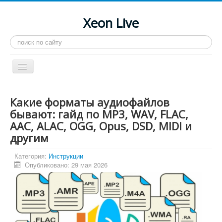
Xeon Live
Искать...
Toggle
Navigation
Главная
Какие форматы аудиофайлов
LGA 2011-3
бывают: гайд по MP3, WAV, FLAC,
AAC, ALAC, OGG, Opus, DSD, MIDI и
LGA 2011
другим
Процессоры
Категория:
Инструкции
Инструкции
Опубликовано: 29 мая 2026
Рейтинги
Конференция
Системные программы