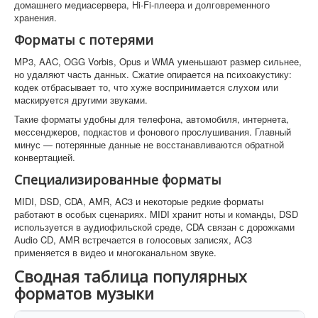
домашнего медиасервера, Hi-Fi-плеера и долговременного
хранения.
Форматы с потерями
MP3, AAC, OGG Vorbis, Opus и WMA уменьшают размер сильнее,
но удаляют часть данных. Сжатие опирается на психоакустику:
кодек отбрасывает то, что хуже воспринимается слухом или
маскируется другими звуками.
Такие форматы удобны для телефона, автомобиля, интернета,
мессенджеров, подкастов и фонового прослушивания. Главный
минус — потерянные данные не восстанавливаются обратной
конвертацией.
Специализированные форматы
MIDI, DSD, CDA, AMR, AC3 и некоторые редкие форматы
работают в особых сценариях. MIDI хранит ноты и команды, DSD
используется в аудиофильской среде, CDA связан с дорожками
Audio CD, AMR встречается в голосовых записях, AC3
применяется в видео и многоканальном звуке.
Сводная таблица популярных
форматов музыки