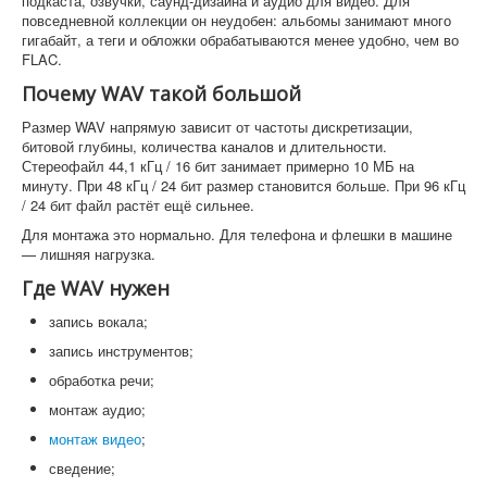
подкаста, озвучки, саунд-дизайна и аудио для видео. Для
повседневной коллекции он неудобен: альбомы занимают много
гигабайт, а теги и обложки обрабатываются менее удобно, чем во
FLAC.
Почему WAV такой большой
Размер WAV напрямую зависит от частоты дискретизации,
битовой глубины, количества каналов и длительности.
Стереофайл 44,1 кГц / 16 бит занимает примерно 10 МБ на
минуту. При 48 кГц / 24 бит размер становится больше. При 96 кГц
/ 24 бит файл растёт ещё сильнее.
Для монтажа это нормально. Для телефона и флешки в машине
— лишняя нагрузка.
Где WAV нужен
запись вокала;
запись инструментов;
обработка речи;
монтаж аудио;
монтаж видео
;
сведение;