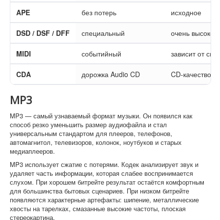
APE
без потерь
исходное
DSD / DSF / DFF
специальный
очень высокое
MIDI
событийный
зависит от син
CDA
дорожка Audio CD
CD-качество
MP3
MP3 — самый узнаваемый формат музыки. Он появился как
способ резко уменьшить размер аудиофайла и стал
универсальным стандартом для плееров, телефонов,
автомагнитол, телевизоров, колонок, ноутбуков и старых
медиаплееров.
MP3 использует сжатие с потерями. Кодек анализирует звук и
удаляет часть информации, которая слабее воспринимается
слухом. При хорошем битрейте результат остаётся комфортным
для большинства бытовых сценариев. При низком битрейте
появляются характерные артефакты: шипение, металлические
хвосты на тарелках, смазанные высокие частоты, плоская
стереокартина.