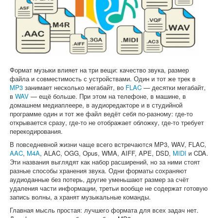
Софт
Формат музыки влияет на три вещи: качество звука, размер
файла и совместимость с устройствами. Один и тот же трек в
MP3
занимает несколько мегабайт, во
FLAC
— десятки мегабайт,
в
WAV
— ещё больше. При этом на телефоне, в машине, в
домашнем медиаплеере, в аудиоредакторе и в студийной
программе один и тот же файл ведёт себя по-разному: где-то
открывается сразу, где-то не отображает обложку, где-то требует
перекодирования.
В повседневной жизни чаще всего встречаются MP3, WAV, FLAC,
AAC
,
M4A
, ALAC, OGG, Opus, WMA, AIFF, APE, DSD,
MIDI
и CDA.
Эти названия выглядят как набор расширений, но за ними стоят
разные способы хранения звука. Одни форматы сохраняют
аудиоданные без потерь, другие уменьшают размер за счёт
удаления части информации, третьи вообще не содержат готовую
запись волны, а хранят музыкальные команды.
Главная мысль простая: лучшего формата для всех задач нет.