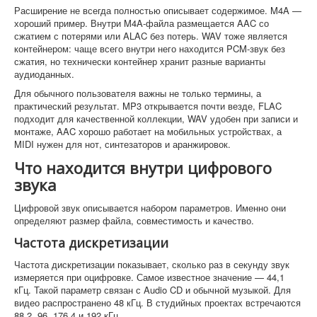
Расширение не всегда полностью описывает содержимое. M4A —
хороший пример. Внутри M4A-файла размещается AAC со
сжатием с потерями или ALAC без потерь. WAV тоже является
контейнером: чаще всего внутри него находится PCM-звук без
сжатия, но технически контейнер хранит разные варианты
аудиоданных.
Для обычного пользователя важны не только термины, а
практический результат. MP3 открывается почти везде, FLAC
подходит для качественной коллекции, WAV удобен при записи и
монтаже, AAC хорошо работает на мобильных устройствах, а
MIDI нужен для нот, синтезаторов и аранжировок.
Что находится внутри цифрового
звука
Цифровой звук описывается набором параметров. Именно они
определяют размер файла, совместимость и качество.
Частота дискретизации
Частота дискретизации показывает, сколько раз в секунду звук
измеряется при оцифровке. Самое известное значение — 44,1
кГц. Такой параметр связан с Audio CD и обычной музыкой. Для
видео распространено 48 кГц. В студийных проектах встречаются
88,2, 96, 176,4 и 192 кГц.