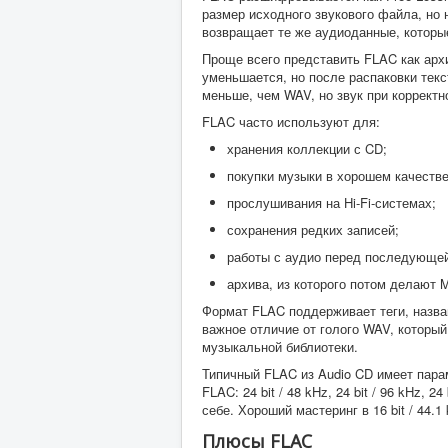
размер исходного звукового файла, н
возвращает те же аудиоданные, которы
Проще всего представить FLAC как архи
уменьшается, но после распаковки текс
меньше, чем WAV, но звук при корректн
FLAC часто используют для:
хранения коллекции с CD;
покупки музыки в хорошем качестве
прослушивания на Hi-Fi-системах;
сохранения редких записей;
работы с аудио перед последующей
архива, из которого потом делают 
Формат FLAC поддерживает теги, назван
важное отличие от голого WAV, который
музыкальной библиотеки.
Типичный FLAC из Audio CD имеет параме
FLAC: 24 bit / 48 kHz, 24 bit / 96 kHz,
себе. Хороший мастеринг в 16 bit / 44.
Плюсы FLAC