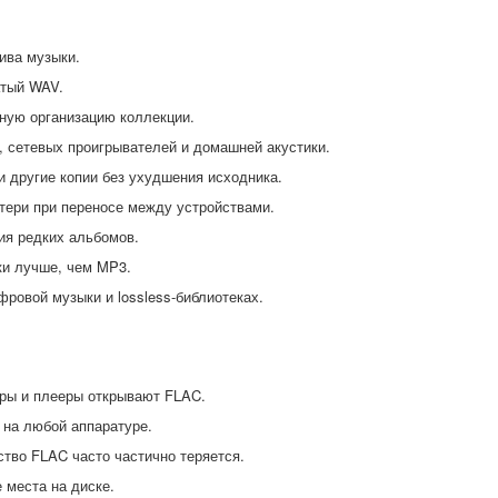
.
ива музыки.
атый WAV.
бную организацию коллекции.
, сетевых проигрывателей и домашней акустики.
 другие копии без ухудшения исходника.
тери при переносе между устройствами.
ия редких альбомов.
ки лучше, чем MP3.
фровой музыки и lossless-библиотеках.
оры и плееры открывают FLAC.
на любой аппаратуре.
тво FLAC часто частично теряется.
 места на диске.