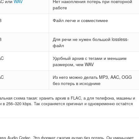
AC или
WAV
Нет накопления потерь при повторной
работе
3
Файл легче и совместимее
3
Для речи не нужен большой lossless-
файл
AC
Удобный архив с тегами и меньшим
размером, чем WAV
AC
Из него можно делать MP3, AAC, OGG
без потерь в исходнике
льная схема такая: хранить архив в FLAC, а для телефона, машины и
 в 256–320 kbps. Так сохраняется оригинал и одновременно остаётся
ess Audio Codec. Это формат сжатия аудио без потерь. Он уменьшает