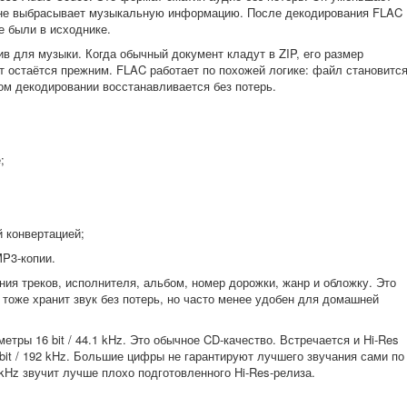
о не выбрасывает музыкальную информацию. После декодирования FLAC
е были в исходнике.
в для музыки. Когда обычный документ кладут в ZIP, его размер
т остаётся прежним. FLAC работает по похожей логике: файл становитс
ом декодировании восстанавливается без потерь.
;
 конвертацией;
MP3-копии.
ия треков, исполнителя, альбом, номер дорожки, жанр и обложку. Это
 тоже хранит звук без потерь, но часто менее удобен для домашней
тры 16 bit / 44.1 kHz. Это обычное CD-качество. Встречается и Hi-Res
 24 bit / 192 kHz. Большие цифры не гарантируют лучшего звучания сами по
1 kHz звучит лучше плохо подготовленного Hi-Res-релиза.