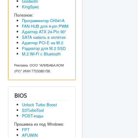
Goldenfir
KingSpec
Полезное:
Программатор CH341A
FAN HUB для 4-pin PWM
Адаптер ATX 24-Pin 90°
SATA кабель в оплётке
Адаптер PCI-E на M.2
Радиатор для M.2 SSD
M.2 Wi-Fi с Bluetooth
Реклама. ООО “АЛИБАБА.КОМ
(РУ)” ИНН 7703380158.
.
BIOS
Unlock Turbo Boost
S3TurboTool
POST-коды
Прошивка из под Windows:
FPT
AFUWIN