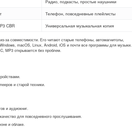
Радио, подкасты, простые наушники
т
Телефон, повседневные плейлисты
MP3 CBR
Универсальная музыкальная копия
з-за совместимости. Его читают старые телефоны, автомагнитолы,
Windows, macOS, Linux, Android, iOS и почти все программы для музыки.
AC, MP3 открывается без проблем.
ройствами.
ееров и старой техники.
ов и аудиокниг.
 качество для повседневного прослушивания.
оне и облаке.