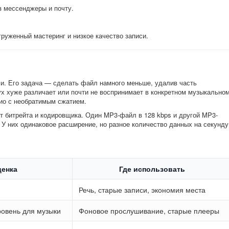
 мессенджеры и почту.
груженный мастеринг и низкое качество записи.
и. Его задача — сделать файл намного меньше, удалив часть
х хуже различает или почти не воспринимает в конкретном музыкально
удио с необратимым сжатием.
от битрейта и кодировщика. Один MP3-файл в 128 kbps и другой MP3-
. У них одинаковое расширение, но разное количество данных на секунду
енка
Где использовать
Речь, старые записи, экономия места
овень для музыки
Фоновое прослушивание, старые плееры