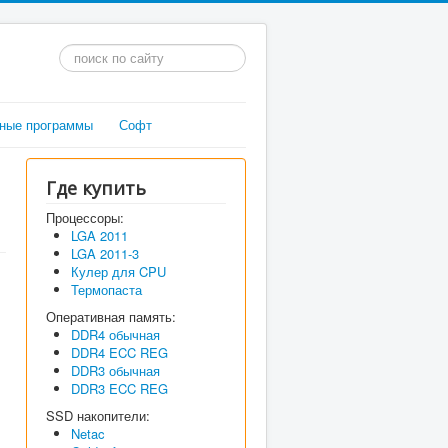
Искать...
ные программы
Софт
Где купить
Процессоры:
LGA 2011
LGA 2011-3
Кулер для CPU
Термопаста
Оперативная память:
DDR4 обычная
DDR4 ECC REG
DDR3 обычная
DDR3 ECC REG
SSD накопители:
Netac