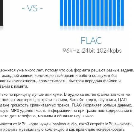
ержится уже много лет, потому что оба формата решают разные задачи
 исходной записи, коллекционный архив и работа со звуком без
 важны компактность, совместимость, быстрая передача файлов и
ваний к памяти.
ько по принципу лучше или хуже. В аудио качество файла зависит не
 влияют мастеринг, источник записи, битрейт, кодек, наушники, ЦАП,
 и даже громкость сравниваемых треков. FLAC сохраняет больше данных,
ошую. MP3 удаляет часть информации, но при грамотном кодировании в
 чисто для телефона, машины и обычных наушников.
ается от MP3, когда нужен lossless audio, какой битрейт MP3 выбирать,
ак хранить музыкальную коллекцию и как правильно конвертировать