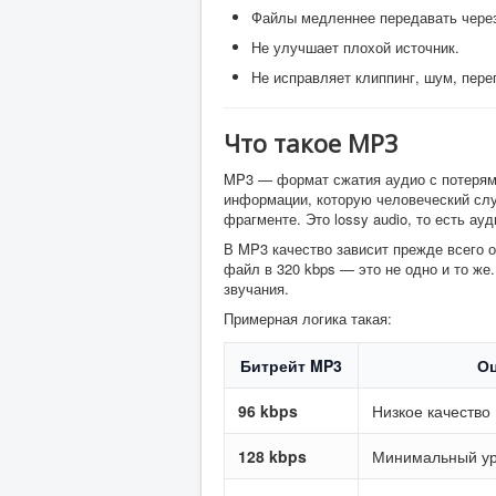
Файлы медленнее передавать через
Не улучшает плохой источник.
Не исправляет клиппинг, шум, пере
Что такое MP3
MP3 — формат сжатия аудио с потерям
информации, которую человеческий слу
фрагменте. Это lossy audio, то есть а
В MP3 качество зависит прежде всего 
файл в 320 kbps — это не одно и то же
звучания.
Примерная логика такая:
Битрейт MP3
Оц
96 kbps
Низкое качество
128 kbps
Минимальный ур