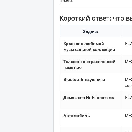
файлы.
Короткий ответ: что 
Задача
Хранение любимой
FL
музыкальной коллекции
Телефон с ограниченной
MP3
памятью
Bluetooth-наушники
MP
хор
Домашняя Hi-Fi-система
FL
Автомобиль
MP3