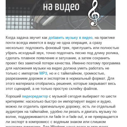
Софт
Когда задача звучит как
добавить музыку в видео
, на практике
почти всегда имеется в виду не одна операция, а сразу
несколько: подложить фоновый трек, приглушить или полностью
убрать исходный звук, точно подогнать песню под длину ролика,
сделать плавное появление и затухание, а затем сохранить
проект без заметной потери качества. Именно поэтому программа
для наложения музыки на видео должна уметь работать не
только с импортом
MP3
, но и с таймлайном, громкостью,
разрезанием дорожек и экспортом в нормальный формат. Для
этого материала отобрались решения, которые закрывают весь
этот сценарий, а не только простую склейку файлов.
Хороший
видеоредактор
с музыкой сегодня выбирают по шести
критериям: насколько быстро он импортирует видео и аудио,
можно ли отделить оригинальную дорожку, есть ли отдельный
аудиотрек на таймлайне, удобно ли резать и двигать музыку по
волне, поддерживаются ли fade in и fade out, и не превращается
ли экспорт в компромисс с водяным знаком или слишком
жесткими лимитами. Для Windows чаще всего выигрывают