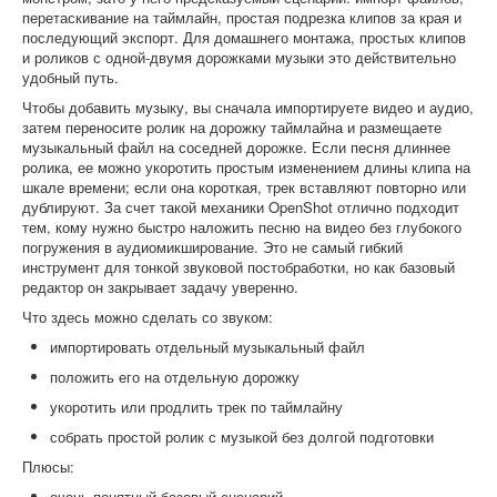
перетаскивание на таймлайн, простая подрезка клипов за края и
последующий экспорт. Для домашнего монтажа, простых клипов
и роликов с одной-двумя дорожками музыки это действительно
удобный путь.
Чтобы добавить музыку, вы сначала импортируете видео и аудио,
затем переносите ролик на дорожку таймлайна и размещаете
музыкальный файл на соседней дорожке. Если песня длиннее
ролика, ее можно укоротить простым изменением длины клипа на
шкале времени; если она короткая, трек вставляют повторно или
дублируют. За счет такой механики OpenShot отлично подходит
тем, кому нужно быстро наложить песню на видео без глубокого
погружения в аудиомикширование. Это не самый гибкий
инструмент для тонкой звуковой постобработки, но как базовый
редактор он закрывает задачу уверенно.
Что здесь можно сделать со звуком:
импортировать отдельный музыкальный файл
положить его на отдельную дорожку
укоротить или продлить трек по таймлайну
собрать простой ролик с музыкой без долгой подготовки
Плюсы:
очень понятный базовый сценарий