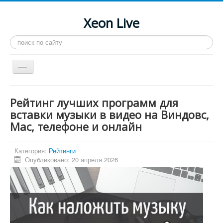
Xeon Live
Искать...
Toggle
Navigation
Главная
Рейтинг лучших программ для
LGA 2011-3
вставки музыки в видео на Виндовс,
Mac, телефоне и онлайн
LGA 2011
Процессоры
Категория:
Рейтинги
Инструкции
Опубликовано: 20 апреля 2026
Рейтинги
Конференция
Системные программы