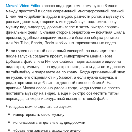
Movavi Video Editor
хорошо подходит тем, кому нужен баланс
между простотой и более современной многодорожечной логикой.
В нем легко добавить аудио в видео, разнести ролик и музыку по
разным дорожкам, открепить исходный звук, подложить новую
музыку под видеоряд, добавить голос и затем быстро собрать
финальный файл. Сильная сторона редактора — понятная шкала
времени, удобные операции мышью и быстрая сборка роликов
для YouTube, Shorts, Reels и обычных горизонтальных видео.
Если нужен понятный пошаговый сценарий, он выглядит так:
после запуска создаете проект, импортируете медиа через
Добавить файлы или Импорт файлов, перетаскиваете видео на
видеотрек, музыку — на аудиотрек ниже, затем двигаете дорожку
по таймлайну и подрезаете ее по краям. Когда оригинальный звук
не нужен, его открепляют и убирают, а если нужна озвучка, в
редакторе можно добавить отдельный голосовой слой. На
практике Movavi особенно удобен тогда, когда нужно не просто
поставить музыку на видео, а еще и быстро совместить титры,
переходы, стикеры и аккуратный вывод в готовый файл.
Что здесь можно сделать со звуком:
импортировать свою музыку
использовать отдельные аудиодорожки
убрать или заменить исходное аудио