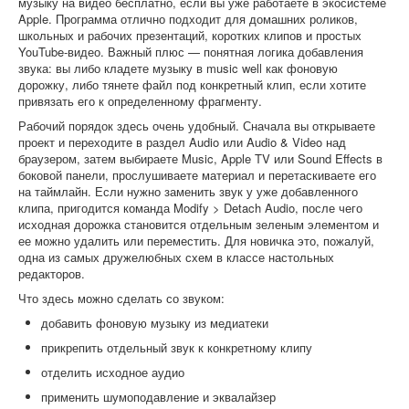
музыку на видео бесплатно, если вы уже работаете в экосистеме
Apple. Программа отлично подходит для домашних роликов,
школьных и рабочих презентаций, коротких клипов и простых
YouTube-видео. Важный плюс — понятная логика добавления
звука: вы либо кладете музыку в music well как фоновую
дорожку, либо тянете файл под конкретный клип, если хотите
привязать его к определенному фрагменту.
Рабочий порядок здесь очень удобный. Сначала вы открываете
проект и переходите в раздел Audio или Audio & Video над
браузером, затем выбираете Music, Apple TV или Sound Effects в
боковой панели, прослушиваете материал и перетаскиваете его
на таймлайн. Если нужно заменить звук у уже добавленного
клипа, пригодится команда Modify > Detach Audio, после чего
исходная дорожка становится отдельным зеленым элементом и
ее можно удалить или переместить. Для новичка это, пожалуй,
одна из самых дружелюбных схем в классе настольных
редакторов.
Что здесь можно сделать со звуком:
добавить фоновую музыку из медиатеки
прикрепить отдельный звук к конкретному клипу
отделить исходное аудио
применить шумоподавление и эквалайзер