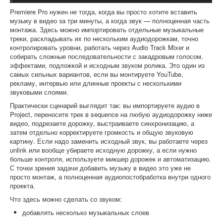
Premiere Pro нужен не тогда, когда вы просто хотите вставить
музыку в видео за три минуты, а когда звук — полноценная часть
монтажа. Здесь можно импортировать отдельные музыкальные
треки, раскладывать их по нескольким аудиодорожкам, точно
контролировать уровни, работать через Audio Track Mixer и
собирать сложные последовательности с закадровым голосом,
эффектами, подложкой и исходным звуком ролика. Это один из
самых сильных вариантов, если вы монтируете YouTube,
рекламу, интервью или длинные проекты с несколькими
звуковыми слоями.
Практически сценарий выглядит так: вы импортируете аудио в
Project, переносите трек в sequence на любую аудиодорожку ниже
видео, подрезаете дорожку, выстраиваете синхронизацию, а
затем отдельно корректируете громкость и общую звуковую
картину. Если надо заменить исходный звук, вы работаете через
unlink или вообще убираете исходную дорожку, а если нужно
больше контроля, используете микшер дорожек и автоматизацию.
С точки зрения задачи добавить музыку в видео это уже не
просто монтаж, а полноценная аудиопостобработка внутри одного
проекта.
Что здесь можно сделать со звуком:
добавлять несколько музыкальных слоев