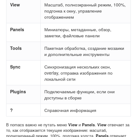
View
Масштаб, полноэкранный режим, 100%,
подгонка к окну, управление
отображением
Panels
Миниатюры, метаданные, обзор,
заметки, файловые панели
Tools
Пакетная обработка, создание мозаики
и дополнительные инструменты
Sync
Синхронизация нескольких окон,
overlay, отправка изображения по
локальной сети
Plugins
Подключаемые функции, если они
доступны в сборке
?
Справочная информация
В nomacs важно не путать меню
View
и
Panels
.
View
отвечает за
то, как отображается текущее изображение: масштаб,
полноэкранный режим, 100%, подгонка холста.
Panels
отвечает