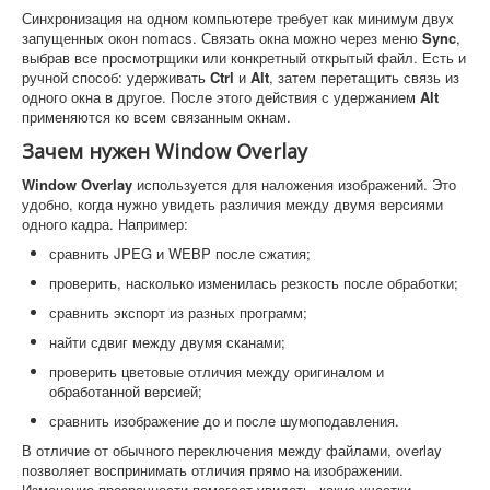
Синхронизация на одном компьютере требует как минимум двух
запущенных окон nomacs. Связать окна можно через меню
Sync
,
выбрав все просмотрщики или конкретный открытый файл. Есть и
ручной способ: удерживать
Ctrl
и
Alt
, затем перетащить связь из
одного окна в другое. После этого действия с удержанием
Alt
применяются ко всем связанным окнам.
Зачем нужен Window Overlay
Window Overlay
используется для наложения изображений. Это
удобно, когда нужно увидеть различия между двумя версиями
одного кадра. Например:
сравнить JPEG и WEBP после сжатия;
проверить, насколько изменилась резкость после обработки;
сравнить экспорт из разных программ;
найти сдвиг между двумя сканами;
проверить цветовые отличия между оригиналом и
обработанной версией;
сравнить изображение до и после шумоподавления.
В отличие от обычного переключения между файлами, overlay
позволяет воспринимать отличия прямо на изображении.
Изменение прозрачности помогает увидеть, какие участки