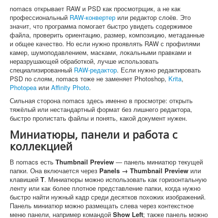
nomacs открывает RAW и PSD как просмотрщик, а не как
профессиональный
RAW-конвертер
или редактор слоёв. Это
значит, что программа помогает быстро увидеть содержимое
файла, проверить ориентацию, размер, композицию, метаданные
и общее качество. Но если нужно проявлять RAW с профилями
камер, шумоподавлением, масками, локальными правками и
неразрушающей обработкой, лучше использовать
специализированный
RAW-редактор
. Если нужно редактировать
PSD по слоям, nomacs тоже не заменяет Photoshop,
Krita
,
Photopea
или
Affinity Photo
.
Сильная сторона nomacs здесь именно в просмотре: открыть
тяжёлый или нестандартный формат без лишнего редактора,
быстро пролистать файлы и понять, какой документ нужен.
Миниатюры, панели и работа с
коллекцией
В nomacs есть
Thumbnail Preview
— панель миниатюр текущей
папки. Она включается через
Panels → Thumbnail Preview
или
клавишей
T
. Миниатюры можно использовать как горизонтальную
ленту или как более плотное представление папки, когда нужно
быстро найти нужный кадр среди десятков похожих изображений.
Панель миниатюр можно размещать слева через контекстное
меню панели, например командой
Show Left
; также панель можно