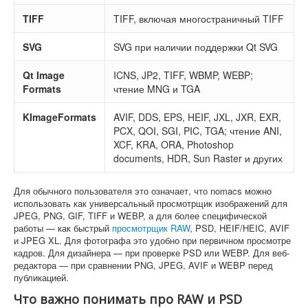
TIFF
TIFF, включая многостраничный TIFF
SVG
SVG при наличии поддержки Qt SVG
Qt Image
ICNS, JP2, TIFF, WBMP, WEBP;
Formats
чтение MNG и TGA
KImageFormats
AVIF, DDS, EPS, HEIF, JXL, JXR, EXR,
PCX, QOI, SGI, PIC, TGA; чтение ANI,
XCF, KRA, ORA, Photoshop
documents, HDR, Sun Raster и других
Для обычного пользователя это означает, что nomacs можно
использовать как универсальный просмотрщик изображений для
JPEG, PNG, GIF, TIFF и WEBP, а для более специфической
работы — как быстрый
просмотрщик RAW
, PSD, HEIF/HEIC, AVIF
и JPEG XL. Для фотографа это удобно при первичном просмотре
кадров. Для дизайнера — при проверке PSD или WEBP. Для веб-
редактора — при сравнении PNG, JPEG, AVIF и WEBP перед
публикацией.
Что важно понимать про RAW и PSD