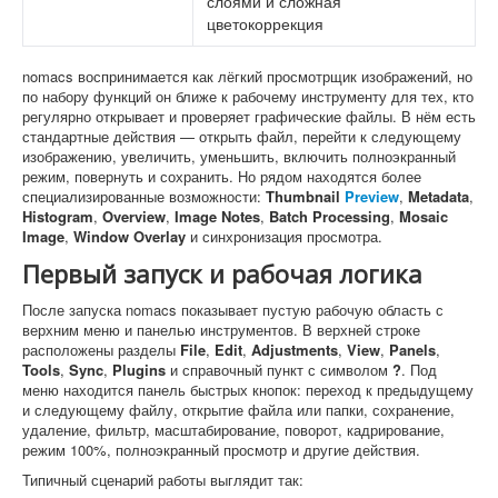
слоями и сложная
цветокоррекция
nomacs воспринимается как лёгкий просмотрщик изображений, но
по набору функций он ближе к рабочему инструменту для тех, кто
регулярно открывает и проверяет графические файлы. В нём есть
стандартные действия — открыть файл, перейти к следующему
изображению, увеличить, уменьшить, включить полноэкранный
режим, повернуть и сохранить. Но рядом находятся более
специализированные возможности:
Thumbnail
Preview
,
Metadata
,
Histogram
,
Overview
,
Image Notes
,
Batch Processing
,
Mosaic
Image
,
Window Overlay
и синхронизация просмотра.
Первый запуск и рабочая логика
После запуска nomacs показывает пустую рабочую область с
верхним меню и панелью инструментов. В верхней строке
расположены разделы
File
,
Edit
,
Adjustments
,
View
,
Panels
,
Tools
,
Sync
,
Plugins
и справочный пункт с символом
?
. Под
меню находится панель быстрых кнопок: переход к предыдущему
и следующему файлу, открытие файла или папки, сохранение,
удаление, фильтр, масштабирование, поворот, кадрирование,
режим 100%, полноэкранный просмотр и другие действия.
Типичный сценарий работы выглядит так: