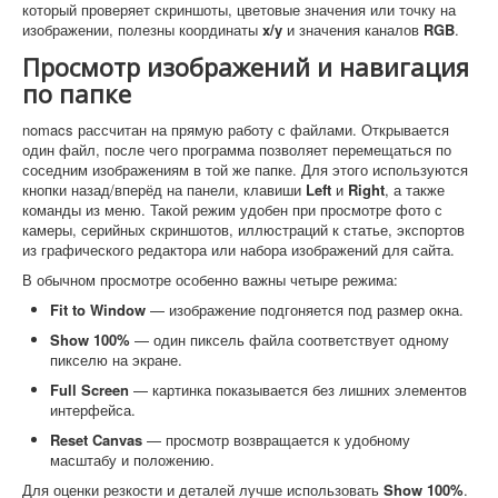
который проверяет скриншоты, цветовые значения или точку на
изображении, полезны координаты
x/y
и значения каналов
RGB
.
Просмотр изображений и навигация
по папке
nomacs рассчитан на прямую работу с файлами. Открывается
один файл, после чего программа позволяет перемещаться по
соседним изображениям в той же папке. Для этого используются
кнопки назад/вперёд на панели, клавиши
Left
и
Right
, а также
команды из меню. Такой режим удобен при просмотре фото с
камеры, серийных скриншотов, иллюстраций к статье, экспортов
из графического редактора или набора изображений для сайта.
В обычном просмотре особенно важны четыре режима:
Fit to Window
— изображение подгоняется под размер окна.
Show 100%
— один пиксель файла соответствует одному
пикселю на экране.
Full Screen
— картинка показывается без лишних элементов
интерфейса.
Reset Canvas
— просмотр возвращается к удобному
масштабу и положению.
Для оценки резкости и деталей лучше использовать
Show 100%
.