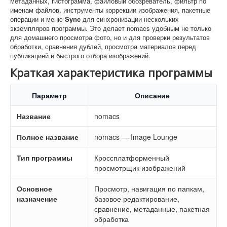
метаданных, гистограмма, файловый обозреватель, фильтр по
именам файлов, инструменты коррекции изображения, пакетные
операции и меню
Sync
для синхронизации нескольких
экземпляров программы. Это делает nomacs удобным не только
для домашнего просмотра фото, но и для проверки результатов
обработки, сравнения дублей, просмотра материалов перед
публикацией и быстрого отбора изображений.
Краткая характеристика программы
Параметр
Описание
Название
nomacs
Полное название
nomacs — Image Lounge
Тип программы
Кроссплатформенный
просмотрщик изображений
Основное
Просмотр, навигация по папкам,
назначение
базовое редактирование,
сравнение, метаданные, пакетная
обработка