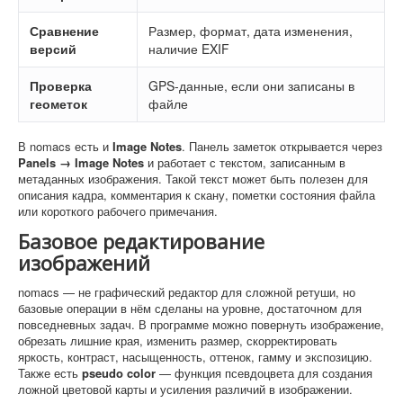
Сравнение
Размер, формат, дата изменения,
версий
наличие EXIF
Проверка
GPS-данные, если они записаны в
геометок
файле
В nomacs есть и
Image Notes
. Панель заметок открывается через
Panels → Image Notes
и работает с текстом, записанным в
метаданных изображения. Такой текст может быть полезен для
описания кадра, комментария к скану, пометки состояния файла
или короткого рабочего примечания.
Базовое редактирование
изображений
nomacs — не графический редактор для сложной ретуши, но
базовые операции в нём сделаны на уровне, достаточном для
повседневных задач. В программе можно повернуть изображение,
обрезать лишние края, изменить размер, скорректировать
яркость, контраст, насыщенность, оттенок, гамму и экспозицию.
Также есть
pseudo color
— функция псевдоцвета для создания
ложной цветовой карты и усиления различий в изображении.