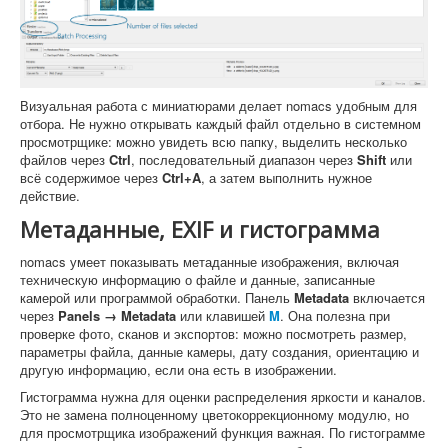
Визуальная работа с миниатюрами делает nomacs удобным для
отбора. Не нужно открывать каждый файл отдельно в системном
просмотрщике: можно увидеть всю папку, выделить несколько
файлов через
Ctrl
, последовательный диапазон через
Shift
или
всё содержимое через
Ctrl+A
, а затем выполнить нужное
действие.
Метаданные, EXIF и гистограмма
nomacs умеет показывать метаданные изображения, включая
техническую информацию о файле и данные, записанные
камерой или программой обработки. Панель
Metadata
включается
через
Panels → Metadata
или клавишей
M
. Она полезна при
проверке фото, сканов и экспортов: можно посмотреть размер,
параметры файла, данные камеры, дату создания, ориентацию и
другую информацию, если она есть в изображении.
Гистограмма нужна для оценки распределения яркости и каналов.
Это не замена полноценному цветокоррекционному модулю, но
для просмотрщика изображений функция важная. По гистограмме