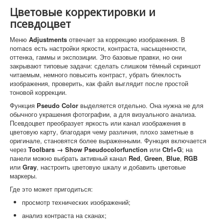
Цветовые корректировки и
псевдоцвет
Меню
Adjustments
отвечает за коррекцию изображения. В
nomacs есть настройки яркости, контраста, насыщенности,
оттенка, гаммы и экспозиции. Это базовые правки, но они
закрывают типовые задачи: сделать слишком тёмный скриншот
читаемым, немного повысить контраст, убрать блеклость
изображения, проверить, как файл выглядит после простой
тоновой коррекции.
Функция
Pseudo Color
выделяется отдельно. Она нужна не для
обычного украшения фотографии, а для визуального анализа.
Псевдоцвет преобразует яркость или канал изображения в
цветовую карту, благодаря чему различия, плохо заметные в
оригинале, становятся более выраженными. Функция включается
через
Toolbars → Show Pseudocolorfunction
или
Ctrl+G
; на
панели можно выбрать активный канал
Red
,
Green
,
Blue
,
RGB
или
Gray
, настроить цветовую шкалу и добавить цветовые
маркеры.
Где это может пригодиться:
просмотр технических изображений;
анализ контраста на сканах;