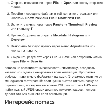
Открыть изображение через
File → Open
или кнопку открытия
файла.
Перейти к соседним файлам в той же папке стрелками или
кнопками
Show Previous File
и
Show Next File
.
Включить миниатюры через
Panels → Thumbnail Preview
или клавишу
T
.
При необходимости открыть
Metadata
,
Histogram
или
Overview
.
Выполнить базовую правку через меню
Adjustments
или
кнопку на панели.
Сохранить результат через
File → Save
или сохранить копию
через
File → Save As
.
nomacs не заставляет импортировать библиотеку, создавать
каталог или ждать сканирования всей коллекции. Программа
работает напрямую с файлами и папками. Это важное отличие от
менеджеров фотографий: если нужно быстро открыть папку со
скриншотами, проверить несколько PSD, посмотреть RAW или
найти нужный JPEG среди десятков похожих кадров, nomacs
делает это без лишнего слоя организации.
Интерфейс nomacs