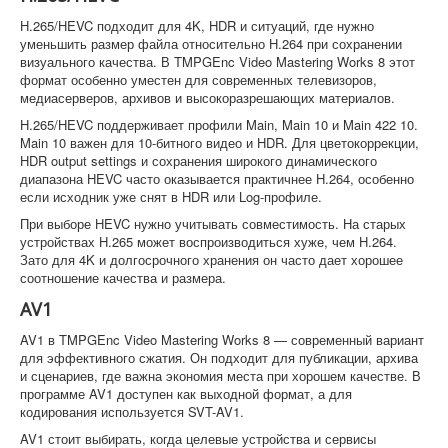
H.265/HEVC подходит для 4K, HDR и ситуаций, где нужно
уменьшить размер файла относительно H.264 при сохранении
визуального качества. В TMPGEnc Video Mastering Works 8 этот
формат особенно уместен для современных телевизоров,
медиасерверов, архивов и высокоразрешающих материалов.
H.265/HEVC поддерживает профили Main, Main 10 и Main 422 10.
Main 10 важен для 10-битного видео и HDR. Для цветокоррекции,
HDR output settings и сохранения широкого динамического
диапазона HEVC часто оказывается практичнее H.264, особенно
если исходник уже снят в HDR или Log-профиле.
При выборе HEVC нужно учитывать совместимость. На старых
устройствах H.265 может воспроизводиться хуже, чем H.264.
Зато для 4K и долгосрочного хранения он часто дает хорошее
соотношение качества и размера.
AV1
AV1 в TMPGEnc Video Mastering Works 8 — современный вариант
для эффективного сжатия. Он подходит для публикации, архива
и сценариев, где важна экономия места при хорошем качестве. В
программе AV1 доступен как выходной формат, а для
кодирования используется SVT-AV1.
AV1 стоит выбирать, когда целевые устройства и сервисы