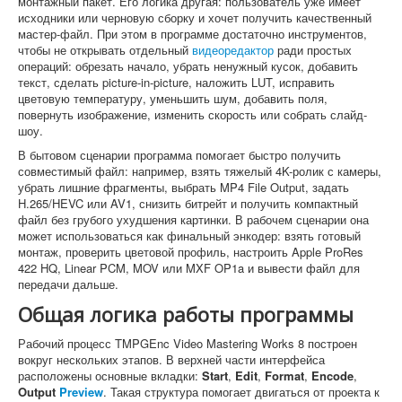
монтажный пакет. Его логика другая: пользователь уже имеет
исходники или черновую сборку и хочет получить качественный
мастер-файл. При этом в программе достаточно инструментов,
чтобы не открывать отдельный
видеоредактор
ради простых
операций: обрезать начало, убрать ненужный кусок, добавить
текст, сделать picture-in-picture, наложить LUT, исправить
цветовую температуру, уменьшить шум, добавить поля,
повернуть изображение, изменить скорость или собрать слайд-
шоу.
В бытовом сценарии программа помогает быстро получить
совместимый файл: например, взять тяжелый 4K-ролик с камеры,
убрать лишние фрагменты, выбрать MP4 File Output, задать
H.265/HEVC или AV1, снизить битрейт и получить компактный
файл без грубого ухудшения картинки. В рабочем сценарии она
может использоваться как финальный энкодер: взять готовый
монтаж, проверить цветовой профиль, настроить Apple ProRes
422 HQ, Linear PCM, MOV или MXF OP1a и вывести файл для
передачи дальше.
Общая логика работы программы
Рабочий процесс TMPGEnc Video Mastering Works 8 построен
вокруг нескольких этапов. В верхней части интерфейса
расположены основные вкладки:
Start
,
Edit
,
Format
,
Encode
,
Output
Preview
. Такая структура помогает двигаться от проекта к