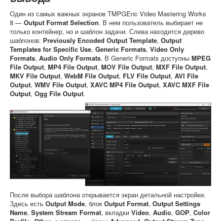
Один из самых важных экранов TMPGEnc Video Mastering Works
8 —
Output Format Selection
. В нем пользователь выбирает не
только контейнер, но и шаблон задачи. Слева находится дерево
шаблонов:
Previously Encoded Output Template
,
Output
Templates for Specific Use
,
Generic Formats
,
Video Only
Formats
,
Audio Only Formats
. В Generic Formats доступны
MPEG
File Output
,
MP4 File Output
,
MOV File Output
,
MXF File Output
,
MKV File Output
,
WebM File Output
,
FLV File Output
,
AVI File
Output
,
WMV File Output
,
XAVC MP4 File Output
,
XAVC MXF File
Output
,
Ogg File Output
.
После выбора шаблона открывается экран детальной настройки.
Здесь есть
Output Mode
, блок
Output Format
,
Output Settings
Name
,
System Stream Format
, вкладки
Video
,
Audio
,
GOP
,
Color