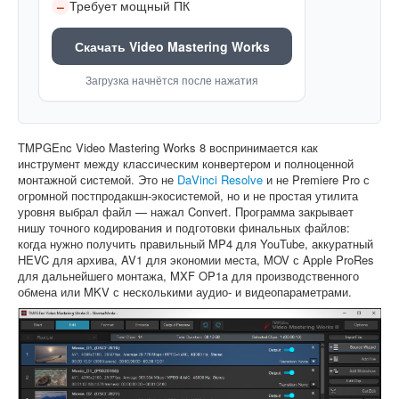
Требует мощный ПК
–
Скачать Video Mastering Works
Загрузка начнётся после нажатия
TMPGEnc Video Mastering Works 8 воспринимается как
инструмент между классическим конвертером и полноценной
монтажной системой. Это не
DaVinci Resolve
и не Premiere Pro с
огромной постпродакшн-экосистемой, но и не простая утилита
уровня выбрал файл — нажал Convert. Программа закрывает
нишу точного кодирования и подготовки финальных файлов:
когда нужно получить правильный MP4 для YouTube, аккуратный
HEVC для архива, AV1 для экономии места, MOV с Apple ProRes
для дальнейшего монтажа, MXF OP1a для производственного
обмена или MKV с несколькими аудио- и видеопараметрами.