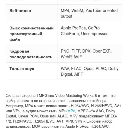
Веб-видео
MP4, WebM, YouTube-oriented
output
Высококачественный
Apple ProRes, GoPro
промежуточный
CineForm, Uncompressed
файл
Кадровая
PNG, TIFF, DPX, OpenEXR,
последовательность
WebP, AVIF
Только звук
WAV, FLAC, Opus, ALAC, Dolby
Digital, AIFF
Сильная сторона TMPGEnc Video Mastering Works 8 в том, что
выбор формата не ограничивается названием контейнера.
Например, MP4 может использовать H.264/AVC, H.265/HEVC, AV1
или VP9, а аудио может быть MP2/
MP3
, MPEG-2/4 AAC, Dolby
Digital, Linear PCM, Opus или ALAC. MKV поддерживает MPEG-
1/2, H.264/AVC, H.265/HEVC, AV1, VP8, VP9 и широкий набор
аудиокодеков. MOV рассчитан на Apple ProRes, H.264/AVC,