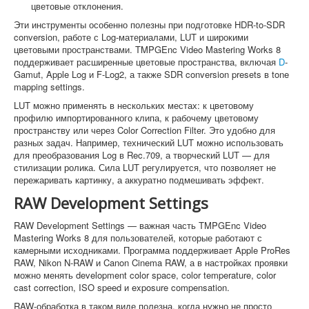
цветовые отклонения.
Эти инструменты особенно полезны при подготовке HDR-to-SDR
conversion, работе с Log-материалами, LUT и широкими
цветовыми пространствами. TMPGEnc Video Mastering Works 8
поддерживает расширенные цветовые пространства, включая
D
-
Gamut, Apple Log и F-Log2, а также SDR conversion presets в tone
mapping settings.
LUT можно применять в нескольких местах: к цветовому
профилю импортированного клипа, к рабочему цветовому
пространству или через Color Correction Filter. Это удобно для
разных задач. Например, технический LUT можно использовать
для преобразования Log в Rec.709, а творческий LUT — для
стилизации ролика. Сила LUT регулируется, что позволяет не
пережаривать картинку, а аккуратно подмешивать эффект.
RAW Development Settings
RAW Development Settings — важная часть TMPGEnc Video
Mastering Works 8 для пользователей, которые работают с
камерными исходниками. Программа поддерживает Apple ProRes
RAW, Nikon N-RAW и Canon Cinema RAW, а в настройках проявки
можно менять development color space, color temperature, color
cast correction, ISO speed и exposure compensation.
RAW-обработка в таком виде полезна, когда нужно не просто