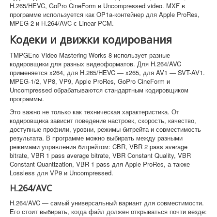
H.265/HEVC, GoPro CineForm и Uncompressed video. MXF в
программе используется как OP1a-контейнер для Apple ProRes,
MPEG-2 и H.264/AVC с Linear PCM.
Кодеки и движки кодирования
TMPGEnc Video Mastering Works 8 использует разные
кодировщики для разных видеоформатов. Для H.264/AVC
применяется x264, для H.265/HEVC — x265, для AV1 — SVT-AV1.
MPEG-1/2, VP8, VP9, Apple ProRes, GoPro CineForm и
Uncompressed обрабатываются стандартным кодировщиком
программы.
Это важно не только как техническая характеристика. От
кодировщика зависит поведение настроек, скорость, качество,
доступные профили, уровни, режимы битрейта и совместимость
результата. В программе можно выбирать между разными
режимами управления битрейтом: CBR, VBR 2 pass average
bitrate, VBR 1 pass average bitrate, VBR Constant Quality, VBR
Constant Quantization, VBR 1 pass для Apple ProRes, а также
Lossless для VP9 и Uncompressed.
H.264/AVC
H.264/AVC — самый универсальный вариант для совместимости.
Его стоит выбирать, когда файл должен открываться почти везде: