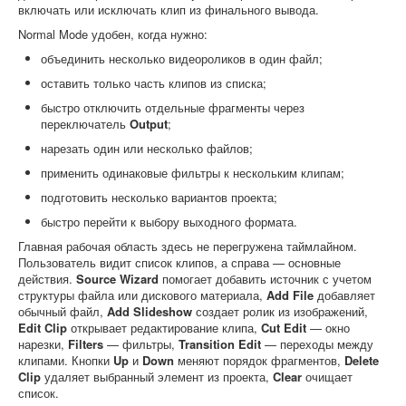
включать или исключать клип из финального вывода.
Normal Mode удобен, когда нужно:
объединить несколько видеороликов в один файл;
оставить только часть клипов из списка;
быстро отключить отдельные фрагменты через
переключатель
Output
;
нарезать один или несколько файлов;
применить одинаковые фильтры к нескольким клипам;
подготовить несколько вариантов проекта;
быстро перейти к выбору выходного формата.
Главная рабочая область здесь не перегружена таймлайном.
Пользователь видит список клипов, а справа — основные
действия.
Source Wizard
помогает добавить источник с учетом
структуры файла или дискового материала,
Add File
добавляет
обычный файл,
Add Slideshow
создает ролик из изображений,
Edit Clip
открывает редактирование клипа,
Cut Edit
— окно
нарезки,
Filters
— фильтры,
Transition Edit
— переходы между
клипами. Кнопки
Up
и
Down
меняют порядок фрагментов,
Delete
Clip
удаляет выбранный элемент из проекта,
Clear
очищает
список.