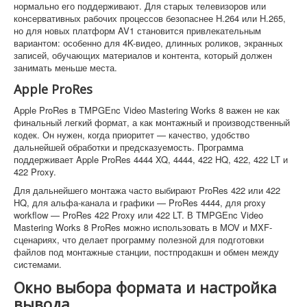
нормально его поддерживают. Для старых телевизоров или
консервативных рабочих процессов безопаснее H.264 или H.265,
но для новых платформ AV1 становится привлекательным
вариантом: особенно для 4K-видео, длинных роликов, экранных
записей, обучающих материалов и контента, который должен
занимать меньше места.
Apple ProRes
Apple ProRes в TMPGEnc Video Mastering Works 8 важен не как
финальный легкий формат, а как монтажный и производственный
кодек. Он нужен, когда приоритет — качество, удобство
дальнейшей обработки и предсказуемость. Программа
поддерживает Apple ProRes 4444 XQ, 4444, 422 HQ, 422, 422 LT и
422 Proxy.
Для дальнейшего монтажа часто выбирают ProRes 422 или 422
HQ, для альфа-канала и графики — ProRes 4444, для proxy
workflow — ProRes 422 Proxy или 422 LT. В TMPGEnc Video
Mastering Works 8 ProRes можно использовать в MOV и MXF-
сценариях, что делает программу полезной для подготовки
файлов под монтажные станции, постпродакшн и обмен между
системами.
Окно выбора формата и настройка
вывода