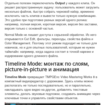
Отдельно полезен переключатель
Output
у каждого клипа. Он
решает распространенную задачу: пользователь может загрузить
несколько файлов, быстро собрать черновой набор, временно
исключить часть клипов и вывести только нужную комбинацию.
Это удобно при подготовке разных версий одного ролика:
например, полная версия, короткая версия, версия без заставки,
версия только с основной частью.
Normal Mode не лишает доступа к серьезной обработке. Из него
открываются Cut Edit, фильтры, переходы, свойства файла и
Color Management. Поэтому этот режим подходит не только для
новичков, но и для опытных пользователей, которым не нужен
таймлайн: например, когда задача состоит в точной нарезке и
кодировании одного длинного файла.
Timeline Mode: монтаж по слоям,
picture-in-picture и анимация
Timeline Mode
превращает TMPGEnc Video Mastering Works 8 в
компактный видеоредактор с дорожками. Здесь клипы можно
располагать не только последовательно, но и параллельно,
накладывать одно видео на другое, добавлять текстовые
элементы, делать звуковые подложки, создавать анимацию через
ключевые точки и управлять свойствами объектов.