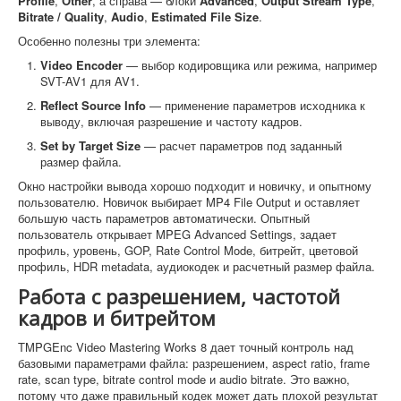
Profile
,
Other
, а справа — блоки
Advanced
,
Output Stream Type
,
Bitrate / Quality
,
Audio
,
Estimated File Size
.
Особенно полезны три элемента:
Video Encoder
— выбор кодировщика или режима, например
SVT-AV1 для AV1.
Reflect Source Info
— применение параметров исходника к
выводу, включая разрешение и частоту кадров.
Set by Target Size
— расчет параметров под заданный
размер файла.
Окно настройки вывода хорошо подходит и новичку, и опытному
пользователю. Новичок выбирает MP4 File Output и оставляет
большую часть параметров автоматически. Опытный
пользователь открывает MPEG Advanced Settings, задает
профиль, уровень, GOP, Rate Control Mode, битрейт, цветовой
профиль, HDR metadata, аудиокодек и расчетный размер файла.
Работа с разрешением, частотой
кадров и битрейтом
TMPGEnc Video Mastering Works 8 дает точный контроль над
базовыми параметрами файла: разрешением, aspect ratio, frame
rate, scan type, bitrate control mode и audio bitrate. Это важно,
потому что даже правильный кодек может дать плохой результат