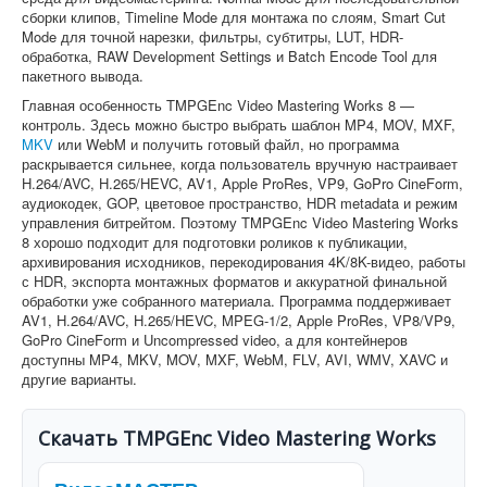
сборки клипов, Timeline Mode для монтажа по слоям, Smart Cut
Mode для точной нарезки, фильтры, субтитры, LUT, HDR-
обработка, RAW Development Settings и Batch Encode Tool для
пакетного вывода.
Главная особенность TMPGEnc Video Mastering Works 8 —
контроль. Здесь можно быстро выбрать шаблон MP4, MOV, MXF,
MKV
или WebM и получить готовый файл, но программа
раскрывается сильнее, когда пользователь вручную настраивает
H.264/AVC, H.265/HEVC, AV1, Apple ProRes, VP9, GoPro CineForm,
аудиокодек, GOP, цветовое пространство, HDR metadata и режим
управления битрейтом. Поэтому TMPGEnc Video Mastering Works
8 хорошо подходит для подготовки роликов к публикации,
архивирования исходников, перекодирования 4K/8K-видео, работы
с HDR, экспорта монтажных форматов и аккуратной финальной
обработки уже собранного материала. Программа поддерживает
AV1, H.264/AVC, H.265/HEVC, MPEG-1/2, Apple ProRes, VP8/VP9,
GoPro CineForm и Uncompressed video, а для контейнеров
доступны MP4, MKV, MOV, MXF, WebM, FLV, AVI, WMV, XAVC и
другие варианты.
Скачать TMPGEnc Video Mastering Works