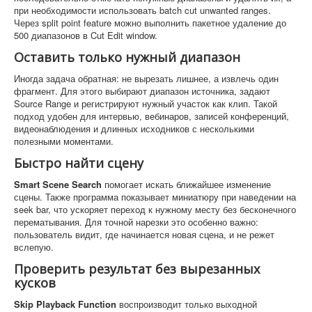
при необходимости использовать batch cut unwanted ranges.
Через split point feature можно выполнить пакетное удаление до
500 диапазонов в Cut Edit window.
Оставить только нужный диапазон
Иногда задача обратная: не вырезать лишнее, а извлечь один
фрагмент. Для этого выбирают диапазон источника, задают
Source Range и регистрируют нужный участок как клип. Такой
подход удобен для интервью, вебинаров, записей конференций,
видеонаблюдения и длинных исходников с несколькими
полезными моментами.
Быстро найти сцену
Smart Scene Search
помогает искать ближайшее изменение
сцены. Также программа показывает миниатюру при наведении на
seek bar, что ускоряет переход к нужному месту без бесконечного
перематывания. Для точной нарезки это особенно важно:
пользователь видит, где начинается новая сцена, и не режет
вслепую.
Проверить результат без вырезанных
кусков
Skip Playback Function
воспроизводит только выходной