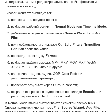
исходникам, затем к редактированию, настройке формата и
финальному выводу.
Типовой workflow выглядит так:
пользователь создает проект;
выбирает рабочий режим —
Normal Mode
или
Timeline Mode
;
добавляет исходные файлы через
Source Wizard
или
Add
File
;
при необходимости открывает
Cut Edit
,
Filters
,
Transition
Edit
или свойства клипа;
переходит на вкладку
Format
;
выбирает шаблон вывода: MP4, MKV, MOV, MXF, WebM,
XAVC, MPEG File Output и другие;
настраивает видео, аудио, GOP, Color Profile и
дополнительные параметры;
проверяет результат через
Output Preview
;
отправляет проект на кодирование во вкладке
Encode
или
регистрирует его в
Batch Encode Tool
.
В Normal Mode клипы выстраиваются списком сверху вниз.
Справа находятся кнопки
Input File
,
Source Wizard
,
Add File
,
Add Slideshow
,
Edit Clip
,
Cut Edit
,
Filters
,
Batch
,
Transition Edit
,