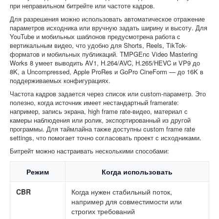
при неправильном битрейте или частоте кадров.
Для разрешения можно использовать автоматическое отражение
параметров исходника или вручную задать ширину и высоту. Для
YouTube и мобильных шаблонов предусмотрена работа с
вертикальным видео, что удобно для Shorts, Reels, TikTok-
форматов и мобильных публикаций. TMPGEnc Video Mastering
Works 8 умеет выводить AV1, H.264/AVC, H.265/HEVC и VP9 до
8K, а Uncompressed, Apple ProRes и GoPro CineForm — до 16K в
поддерживаемых конфигурациях.
Частота кадров задается через список или custom-параметр. Это
полезно, когда источник имеет нестандартный framerate:
например, запись экрана, high frame rate-видео, материал с
камеры наблюдения или ролик, экспортированный из другой
программы. Для таймлайна также доступны custom frame rate
settings, что помогает точно согласовать проект с исходниками.
Битрейт можно настраивать несколькими способами:
Режим
Когда использовать
CBR
Когда нужен стабильный поток,
например для совместимости или
строгих требований