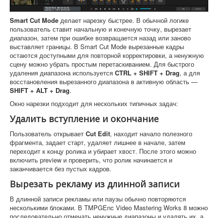
Smart Cut Mode
делает нарезку быстрее. В обычной логике
пользователь ставит начальную и конечную точку, вырезает
диапазон, затем при ошибке возвращается назад или заново
выставляет границы. В Smart Cut Mode вырезанные кадры
остаются доступными для повторной корректировки, а ненужную
сцену можно убрать простым перетаскиванием. Для быстрого
удаления диапазона используется
CTRL + SHIFT + Drag
, а для
восстановления вырезанного диапазона в активную область —
SHIFT + ALT + Drag
.
Окно нарезки подходит для нескольких типичных задач:
Удалить вступление и окончание
Пользователь открывает
Cut Edit
, находит начало полезного
фрагмента, задает старт, удаляет лишнее в начале, затем
переходит к концу ролика и убирает хвост. После этого можно
включить preview и проверить, что ролик начинается и
заканчивается без пустых кадров.
Вырезать рекламу из длинной записи
В длинной записи рекламы или паузы обычно повторяются
несколькими блоками. В TMPGEnc Video Mastering Works 8 можно
последовательно отмечать ненужные диапазоны и удалять их, а