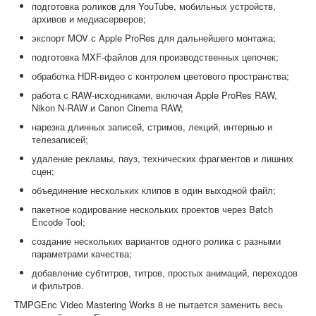
подготовка роликов для YouTube, мобильных устройств,
архивов и медиасерверов;
экспорт MOV с Apple ProRes для дальнейшего монтажа;
подготовка MXF-файлов для производственных цепочек;
обработка HDR-видео с контролем цветового пространства;
работа с RAW-исходниками, включая Apple ProRes RAW,
Nikon N-RAW и Canon Cinema RAW;
нарезка длинных записей, стримов, лекций, интервью и
телезаписей;
удаление рекламы, пауз, технических фрагментов и лишних
сцен;
объединение нескольких клипов в один выходной файл;
пакетное кодирование нескольких проектов через Batch
Encode Tool;
создание нескольких вариантов одного ролика с разными
параметрами качества;
добавление субтитров, титров, простых анимаций, переходов
и фильтров.
TMPGEnc Video Mastering Works 8 не пытается заменить весь