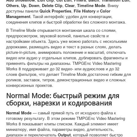
Others
,
Up
,
Down
,
Delete Clip
,
Clear
,
Timeline Mode
. Внизу
доступны панели
Quick Properties
,
File History
и
Color
Management
. Такой интерфейс удобен для конвертации,
соединения клипов и быстрой обработки без сложного монтажа.
В Timeline Mode открывается монтажная шкала со слоями,
предпросмотром, звуковой волной, панелью свойств и
настройками объекта. Здесь уже можно работать с несколькими
дорожками, размещать видео и текст в разных слоях, делать
picture-in-picture, анимировать положение и масштаб, отключать
видео или аудио у отдельных клипов, дублировать фрагменты и
применять фильтры на диапазоны. TMPGEnc Video Mastering
Works 8 поддерживает до 32 видео- или аудиослоев и до 32
слоев фильтров, что делает Timeline Mode достаточно гибким для
роликов, заставок, титров, демонстрационных видео и сложных
конверсионных проектов.
Normal Mode: быстрый режим для
сборки, нарезки и кодирования
Normal Mode
— самый прямой путь от исходного файла к
готовому результату. В этом режиме TMPGEnc Video Mastering
Works 8 показывает клипы списком. Каждый элемент имеет
миниатюру, имя файла, параметры видео, длительность,
диапазон и переключатель
Output
, который позволяет быстро