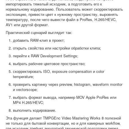
импортировать тяжелый исходник, а подготовить его к
нормальному кодированию. Пользователь может скорректировать
экспозицию, привести цвет к нужному пространству, выровнять
температуру, после чего вывести файл в ProRes, H.265/HEVC,
AV1 или другой формат.
Практический сценарий выглядит так:
добавить RAW-клип в проект;
открыть свойства или настройки обработки клипа;
перейти к RAW Development Settings;
выбрать рабочее цветовое пространство;
скорректировать ISO, exposure compensation и color
temperature;
проверить картинку через preview, histogram, waveform monitor
и vectorscope;
выбрать формат вывода, например MOV Apple ProRes или
MP4 H.265/HEVC;
выполнить кодирование.
Эта функция делает TMPGEnc Video Mastering Works 8 полезной
не только для бытовой конвертации, но и для камерных workflow,
где исходник требует аккуратной технической подготовки перед