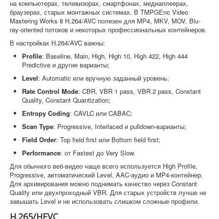
на компьютерах, телевизорах, смартфонах, медиаплеерах,
браузерах, старых монтажных системах. В TMPGEnc Video
Mastering Works 8 H.264/AVC полезен для MP4, MKV, MOV, Blu-
ray-oriented потоков и некоторых профессиональных контейнеров.
В настройках H.264/AVC важны:
Profile
: Baseline, Main, High, High 10, High 422, High 444
Predictive и другие варианты;
Level
: Automatic или вручную заданный уровень;
Rate Control Mode
: CBR, VBR 1 pass, VBR 2 pass, Constant
Quality, Constant Quantization;
Entropy Coding
: CAVLC или CABAC;
Scan Type
: Progressive, Interlaced и pulldown-варианты;
Field Order
: Top field first или Bottom field first;
Performance
: от Fastest до Very Slow.
Для обычного веб-видео чаще всего используется High Profile,
Progressive, автоматический Level, AAC-аудио и MP4-контейнер.
Для архивирования можно поднимать качество через Constant
Quality или двухпроходный VBR. Для старых устройств лучше не
завышать Level и не использовать слишком сложные профили.
H.265/HEVC