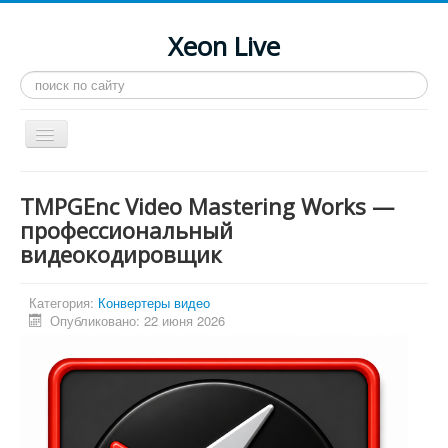
Xeon Live
Искать...
Toggle
Navigation
Главная
TMPGEnc Video Mastering Works —
LGA 2011-3
профессиональный
видеокодировщик
LGA 2011
Процессоры
Категория:
Конвертеры видео
Инструкции
Опубликовано: 22 июня 2026
Рейтинги
Конференция
Системные программы