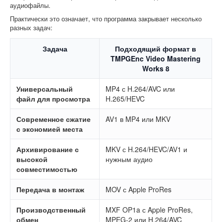
аудиофайлы.
Практически это означает, что программа закрывает несколько
разных задач:
Задача
Подходящий формат в
TMPGEnc Video Mastering
Works 8
Универсальный
MP4 с H.264/AVC или
файл для просмотра
H.265/HEVC
Современное сжатие
AV1 в MP4 или MKV
с экономией места
Архивирование с
MKV с H.264/HEVC/AV1 и
высокой
нужным аудио
совместимостью
Передача в монтаж
MOV с Apple ProRes
Производственный
MXF OP1a с Apple ProRes,
обмен
MPEG-2 или H.264/AVC