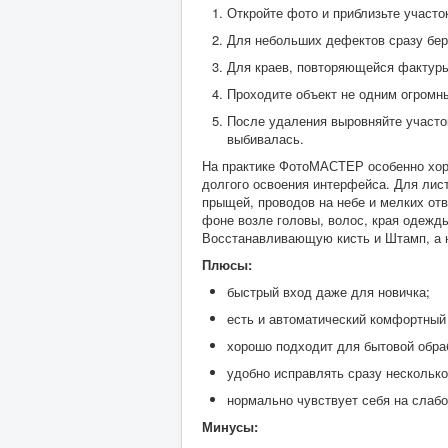
Откройте фото и приблизьте участо
Для небольших дефектов сразу бе
Для краев, повторяющейся фактуры
Проходите объект не одним огромны
После удаления выровняйте участок
выбивалась.
На практике ФотоМАСТЕР особенно хоро
долгого освоения интерфейса. Для лист
прыщей, проводов на небе и мелких от
фоне возле головы, волос, края одежд
Восстанавливающую кисть и Штамп, а н
Плюсы:
быстрый вход даже для новичка;
есть и автоматический комфортный 
хорошо подходит для бытовой обраб
удобно исправлять сразу несколько
нормально чувствует себя на слаб
Минусы: