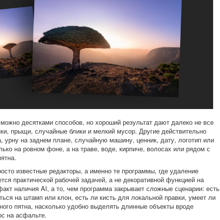
 можно десятками способов, но хороший результат дают далеко не все
ки, прыщи, случайные блики и мелкий мусор. Другие действительно
а, урну на заднем плане, случайную машину, ценник, дату, логотип или
лько на ровном фоне, а на траве, воде, кирпиче, волосах или рядом с
ятна.
осто известные редакторы, а именно те программы, где удаление
тся практической рабочей задачей, а не декоративной функцией на
факт наличия AI, а то, чем программа закрывает сложные сценарии: есть
ься на штамп или клон, есть ли кисть для локальной правки, умеет ли
зного пятна, насколько удобно выделять длинные объекты вроде
ос на асфальте.