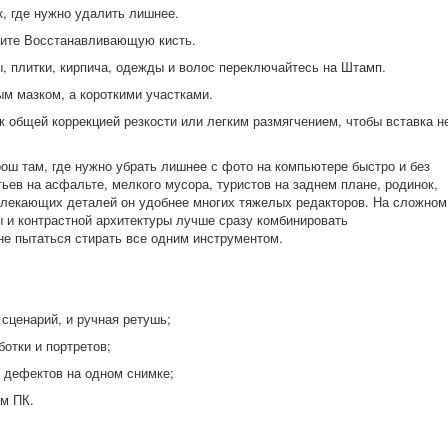
к, где нужно удалить лишнее.
рите Восстанавливающую кисть.
, плитки, кирпича, одежды и волос переключайтесь на Штамп.
м мазком, а короткими участками.
 общей коррекцией резкости или легким размягчением, чтобы вставка н
ш там, где нужно убрать лишнее с фото на компьютере быстро и без
ьев на асфальте, мелкого мусора, туристов на заднем плане, родинок,
влекающих деталей он удобнее многих тяжелых редакторов. На сложном
ы и контрастной архитектуры лучше сразу комбинировать
е пытаться стирать все одним инструментом.
сценарий, и ручная ретушь;
отки и портретов;
 дефектов на одном снимке;
ом ПК.