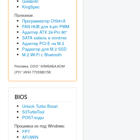
Goldenfir
KingSpec
Полезное:
Программатор CH341A
FAN HUB для 4-pin PWM
Адаптер ATX 24-Pin 90°
SATA кабель в оплётке
Адаптер PCI-E на M.2
Радиатор для M.2 SSD
M.2 Wi-Fi с Bluetooth
Реклама. ООО “АЛИБАБА.КОМ
(РУ)” ИНН 7703380158.
BIOS
Unlock Turbo Boost
S3TurboTool
POST-коды
Прошивка из под Windows:
FPT
AFUWIN