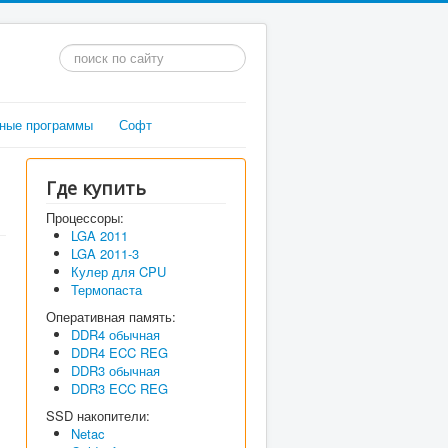
Искать...
ные программы
Софт
Где купить
Процессоры:
LGA 2011
LGA 2011-3
Кулер для CPU
Термопаста
Оперативная память:
DDR4 обычная
DDR4 ECC REG
DDR3 обычная
DDR3 ECC REG
SSD накопители:
Netac