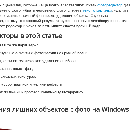
 сценариев, которые чаще всего и заставляют искать
фоторедактор
дл
мет с фото, убрать человека с фото, стереть
текст с картинки
, удалить
 и очистить сложный фон после удаления объекта. Отдельно
а, потому что хороший результат нужен не только дизайнеру с опытом,
ает редактор и хочет за пять минут спасти удачный кадр.
кторы в этой статье
и и те же параметры:
енужные объекты с фотографии без ручной возни;
т, если автоматическое удаление ошиблось;
сстанавливает фон;
и сложных текстурах;
 мусор, надписи и мелкие дефекты;
ует привычки к профессиональному интерфейсу.
ния лишних объектов с фото на Windows