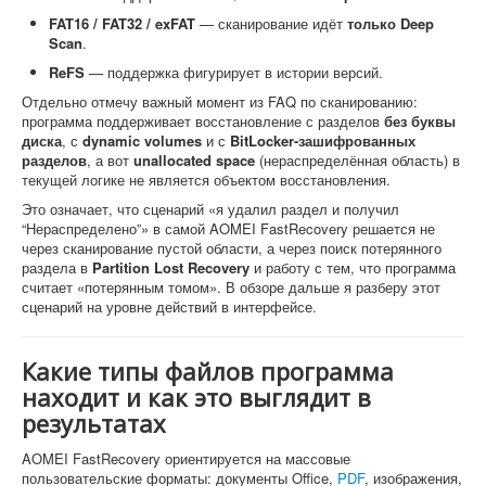
FAT16 / FAT32 / exFAT
— сканирование идёт
только Deep
Scan
.
ReFS
— поддержка фигурирует в истории версий.
Отдельно отмечу важный момент из FAQ по сканированию:
программа поддерживает восстановление с разделов
без буквы
диска
, с
dynamic volumes
и с
BitLocker-зашифрованных
разделов
, а вот
unallocated space
(нераспределённая область) в
текущей логике не является объектом восстановления.
Это означает, что сценарий «я удалил раздел и получил
“Нераспределено”» в самой AOMEI FastRecovery решается не
через сканирование пустой области, а через поиск потерянного
раздела в
Partition Lost Recovery
и работу с тем, что программа
считает «потерянным томом». В обзоре дальше я разберу этот
сценарий на уровне действий в интерфейсе.
Какие типы файлов программа
находит и как это выглядит в
результатах
AOMEI FastRecovery ориентируется на массовые
пользовательские форматы: документы Office,
PDF
, изображения,