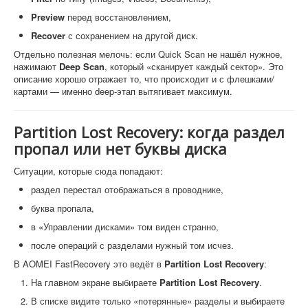
Preview
перед восстановлением,
Recover
с сохранением на другой диск.
Отдельно полезная мелочь: если Quick Scan не нашёл нужное,
нажимают
Deep Scan
, который «сканирует каждый сектор». Это
описание хорошо отражает то, что происходит и с флешками/
картами — именно deep-этап вытягивает максимум.
Partition Lost Recovery: когда раздел
пропал или нет буквы диска
Ситуации, которые сюда попадают:
раздел перестал отображаться в проводнике,
буква пропала,
в «Управлении дисками» том виден странно,
после операций с разделами нужный том исчез.
В AOMEI FastRecovery это ведёт в
Partition Lost Recovery
:
На главном экране выбираете
Partition Lost Recovery
.
В списке видите только «потерянные» разделы и выбираете