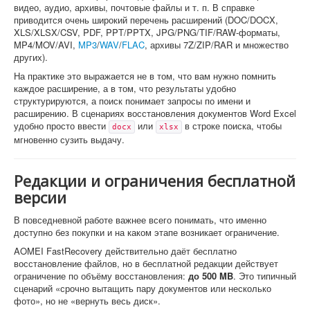
видео, аудио, архивы, почтовые файлы и т. п. В справке
приводится очень широкий перечень расширений (DOC/DOCX,
XLS/XLSX/CSV, PDF, PPT/PPTX, JPG/PNG/TIF/RAW-форматы,
MP4/MOV/AVI,
MP3
/
WAV
/
FLAC
, архивы 7Z/ZIP/RAR и множество
других).
На практике это выражается не в том, что вам нужно помнить
каждое расширение, а в том, что результаты удобно
структурируются, а поиск понимает запросы по имени и
расширению. В сценариях восстановления документов Word Excel
удобно просто ввести
или
в строке поиска, чтобы
docx
xlsx
мгновенно сузить выдачу.
Редакции и ограничения бесплатной
версии
В повседневной работе важнее всего понимать, что именно
доступно без покупки и на каком этапе возникает ограничение.
AOMEI FastRecovery действительно даёт бесплатно
восстановление файлов, но в бесплатной редакции действует
ограничение по объёму восстановления:
до 500 MB
. Это типичный
сценарий «срочно вытащить пару документов или несколько
фото», но не «вернуть весь диск».