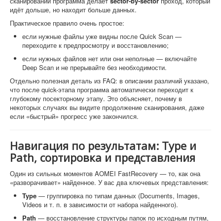
сканировании программа делает
sector-by-sector
проход, который
идёт дольше, но находит больше данных.
Практическое правило очень простое:
если нужные файлы уже видны после Quick Scan —
переходите к предпросмотру и восстановлению;
если нужных файлов нет или они неполные — включайте
Deep Scan и не прерывайте без необходимости.
Отдельно полезная деталь из FAQ: в описании различий указано,
что после quick-этапа программа автоматически переходит к
глубокому посекторному этапу. Это объясняет, почему в
некоторых случаях вы видите продолжение сканирования, даже
если «быстрый» прогресс уже закончился.
Навигация по результатам: Type и
Path, сортировка и представления
Один из сильных моментов AOMEI FastRecovery — то, как она
«разворачивает» найденное. У вас два ключевых представления:
Type
— группировка по типам данных (Documents, Images,
Videos и т. п. в зависимости от набора найденного).
Path
— восстановление структуры папок по исходным путям,