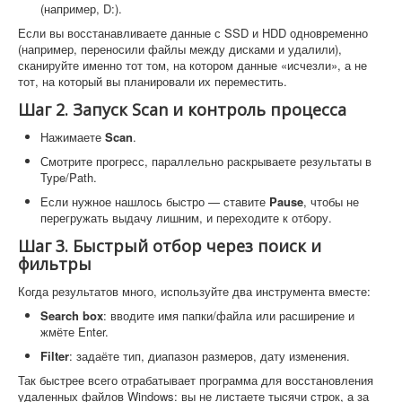
(например, D:).
Если вы восстанавливаете данные с SSD и HDD одновременно
(например, переносили файлы между дисками и удалили),
сканируйте именно тот том, на котором данные «исчезли», а не
тот, на который вы планировали их переместить.
Шаг 2. Запуск Scan и контроль процесса
Нажимаете
Scan
.
Смотрите прогресс, параллельно раскрываете результаты в
Type/Path.
Если нужное нашлось быстро — ставите
Pause
, чтобы не
перегружать выдачу лишним, и переходите к отбору.
Шаг 3. Быстрый отбор через поиск и
фильтры
Когда результатов много, используйте два инструмента вместе:
Search box
: вводите имя папки/файла или расширение и
жмёте Enter.
Filter
: задаёте тип, диапазон размеров, дату изменения.
Так быстрее всего отрабатывает программа для восстановления
удаленных файлов Windows: вы не листаете тысячи строк, а за