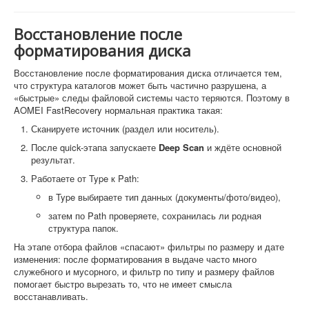
Восстановление после
форматирования диска
Восстановление после форматирования диска отличается тем,
что структура каталогов может быть частично разрушена, а
«быстрые» следы файловой системы часто теряются. Поэтому в
AOMEI FastRecovery нормальная практика такая:
Сканируете источник (раздел или носитель).
После quick-этапа запускаете
Deep Scan
и ждёте основной
результат.
Работаете от Type к Path:
в Type выбираете тип данных (документы/фото/видео),
затем по Path проверяете, сохранилась ли родная
структура папок.
На этапе отбора файлов «спасают» фильтры по размеру и дате
изменения: после форматирования в выдаче часто много
служебного и мусорного, и фильтр по типу и размеру файлов
помогает быстро вырезать то, что не имеет смысла
восстанавливать.