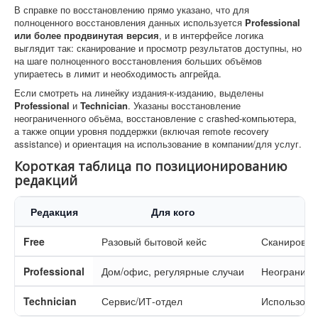
В справке по восстановлению прямо указано, что для
полноценного восстановления данных используется
Professional
или более продвинутая версия
, и в интерфейсе логика
выглядит так: сканирование и просмотр результатов доступны, но
на шаге полноценного восстановления больших объёмов
упираетесь в лимит и необходимость апгрейда.
Если смотреть на линейку издания-к-изданию, выделены
Professional
и
Technician
. Указаны восстановление
неограниченного объёма, восстановление с crashed-компьютера,
а также опции уровня поддержки (включая remote recovery
assistance) и ориентация на использование в компании/для услуг.
Короткая таблица по позиционированию
редакций
Редакция
Для кого
Free
Разовый бытовой кейс
Сканирован
Professional
Дом/офис, регулярные случаи
Неограниче
Technician
Сервис/ИТ-отдел
Использован