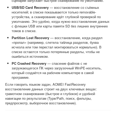
сценарий запускает быстрое сканирование по умолчанию.
USB/SD Card Recovery
— восстановление со съёмных
носителей; в списке показываются только removable-
устройства, а сканирование идёт глубокой проверкой по
умолчанию. Это удобно, когда нужно восстановление данных
с флешки USB или карты памяти SD без лишних внутренних
томов в списке.
Partition Lost Recovery
— восстановление, когда раздел
«пропал» (например, слетела таблица разделов, буква
исчезла или том перестал монтироваться нормально). В
списке остаются только потерянные разделы, чтобы не
ошибиться источником.
PC Crashed Recovery
— спасение файлов с не
загружающегося ПК через загрузочный WinPE-носитель,
который создаётся на рабочем компьютере в самой
программе.
Если говорить языком задач, AOMEI FastRecovery
восстановление данных строит на двух ключевых вещах:
грамотном сканировании (быстрое и глубокое) и удобной
навигации по результатам (Type/Path, поиск, фильтры,
предпросмотр, выборочное восстановление).