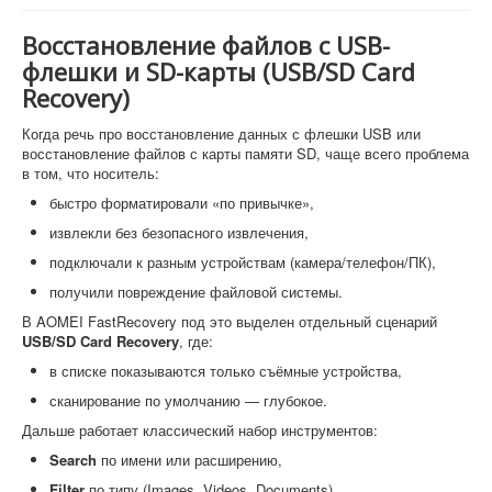
Восстановление файлов с USB-
флешки и SD-карты (USB/SD Card
Recovery)
Когда речь про восстановление данных с флешки USB или
восстановление файлов с карты памяти SD, чаще всего проблема
в том, что носитель:
быстро форматировали «по привычке»,
извлекли без безопасного извлечения,
подключали к разным устройствам (камера/телефон/ПК),
получили повреждение файловой системы.
В AOMEI FastRecovery под это выделен отдельный сценарий
USB/SD Card Recovery
, где:
в списке показываются только съёмные устройства,
сканирование по умолчанию — глубокое.
Дальше работает классический набор инструментов:
Search
по имени или расширению,
Filter
по типу (Images, Videos, Documents),