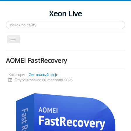
Xeon Live
Искать...
Toggle
Navigation
Главная
AOMEI FastRecovery
LGA 2011-3
LGA 2011
Категория:
Системный софт
Опубликовано: 20 февраля 2026
Процессоры
Инструкции
Рейтинги
Конференция
Системные программы