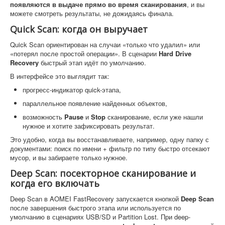
появляются в выдаче прямо во время сканирования
, и вы
можете смотреть результаты, не дожидаясь финала.
Quick Scan: когда он выручает
Quick Scan ориентирован на случаи «только что удалил» или
«потерял после простой операции». В сценарии
Hard Drive
Recovery
быстрый этап идёт по умолчанию.
В интерфейсе это выглядит так:
прогресс-индикатор quick-этапа,
параллельное появление найденных объектов,
возможность
Pause
и
Stop
сканирование, если уже нашли
нужное и хотите зафиксировать результат.
Это удобно, когда вы восстанавливаете, например, одну папку с
документами: поиск по имени + фильтр по типу быстро отсекают
мусор, и вы забираете только нужное.
Deep Scan: посекторное сканирование и
когда его включать
Deep Scan в AOMEI FastRecovery запускается кнопкой
Deep Scan
после завершения быстрого этапа или используется по
умолчанию в сценариях USB/SD и Partition Lost. При deep-