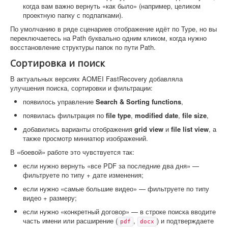
когда вам важно вернуть «как было» (например, целиком
проектную папку с подпапками).
По умолчанию в ряде сценариев отображение идёт по Type, но вы
переключаетесь на Path буквально одним кликом, когда нужно
восстановление структуры папок по пути Path.
Сортировка и поиск
В актуальных версиях AOMEI FastRecovery добавляла
улучшения поиска, сортировки и фильтрации:
появилось управление
Search & Sorting functions
,
появилась фильтрация по
file type
,
modified date
,
file size
,
добавились варианты отображения
grid view
и
file list view
, а
также просмотр миниатюр изображений.
В «боевой» работе это чувствуется так:
если нужно вернуть «все PDF за последние два дня» —
фильтруете по типу + дате изменения;
если нужно «самые большие видео» — фильтруете по типу
видео + размеру;
если нужно «конкретный договор» — в строке поиска вводите
часть имени или расширение (
,
) и подтверждаете
pdf
docx