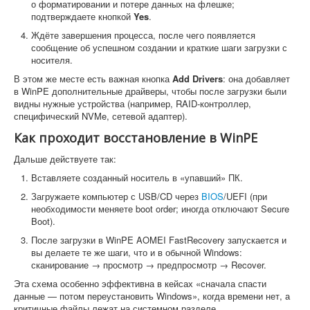
о форматировании и потере данных на флешке;
подтверждаете кнопкой
Yes
.
Ждёте завершения процесса, после чего появляется
сообщение об успешном создании и краткие шаги загрузки с
носителя.
В этом же месте есть важная кнопка
Add Drivers
: она добавляет
в WinPE дополнительные драйверы, чтобы после загрузки были
видны нужные устройства (например, RAID-контроллер,
специфический NVMe, сетевой адаптер).
Как проходит восстановление в WinPE
Дальше действуете так:
Вставляете созданный носитель в «упавший» ПК.
Загружаете компьютер с USB/CD через
BIOS
/UEFI (при
необходимости меняете boot order; иногда отключают Secure
Boot).
После загрузки в WinPE AOMEI FastRecovery запускается и
вы делаете те же шаги, что и в обычной Windows:
сканирование → просмотр → предпросмотр → Recover.
Эта схема особенно эффективна в кейсах «сначала спасти
данные — потом переустановить Windows», когда времени нет, а
критичные файлы лежат на системном разделе.