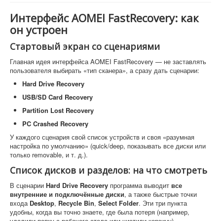
Интерфейс AOMEI FastRecovery: как
он устроен
Стартовый экран со сценариями
Главная идея интерфейса AOMEI FastRecovery — не заставлять
пользователя выбирать «тип сканера», а сразу дать сценарии:
Hard Drive Recovery
USB/SD Card Recovery
Partition Lost Recovery
PC Crashed Recovery
У каждого сценария свой список устройств и своя «разумная
настройка по умолчанию» (quick/deep, показывать все диски или
только removable, и т. д.).
Список дисков и разделов: на что смотреть
В сценарии
Hard Drive Recovery
программа выводит
все
внутренние и подключённые диски
, а также быстрые точки
входа
Desktop
,
Recycle Bin
,
Select Folder
. Эти три пункта
удобны, когда вы точно знаете, где была потеря (например,
удалили папку с рабочего стола или чистили корзину).