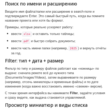
Поиск по имени и расширению
Вводите имя файла/папки или расширение в search-поле и
подтверждаете Enter. Это самый быстрый путь, когда вы помните
название проекта или хотя бы формат.
Примеры, которые реально ускоряют работу:
ввести
и оставить только таблицы;
xlsx
ввести
и быстро собрать документы;
pdf
ввести часть имени папки (например,
) и вернуть отчёты
2025
за год.
Filter: тип + дата + размер
Фильтр по типу и размеру файлов работает как «ножницы» по
выдаче: сначала режете всё до нужного типа
(Documents/Images/Videos), затем выравниваете по размеру
(например, отсечь миниатюры и временные файлы) и по дате
изменения (когда важно восстановить именно «свежие» версии).
С точки зрения интерфейса вы нажимаете
Filter
, задаёте условия
и сразу видите, как выдача становится управляемой.
Просмотр миниатюр и виды списка