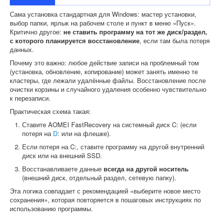
Сама установка стандартная для Windows: мастер установки,
выбор папки, ярлык на рабочем столе и пункт в меню «Пуск».
Критично другое:
не ставить программу на тот же диск/раздел,
с которого планируется восстановление
, если там была потеря
данных.
Почему это важно: любое действие записи на проблемный том
(установка, обновление, копирование) может занять именно те
кластеры, где лежали удалённые файлы. Восстановление после
очистки корзины и случайного удаления особенно чувствительно
к перезаписи.
Практическая схема такая:
Ставите AOMEI FastRecovery на системный диск C: (если
потеря на
D
: или на флешке).
Если потеря на C:, ставите программу на другой внутренний
диск или на внешний SSD.
Восстанавливаете данные
всегда на другой носитель
(внешний диск, отдельный раздел, сетевую папку).
Эта логика совпадает с рекомендацией «выберите новое место
сохранения», которая повторяется в пошаговых инструкциях по
использованию программы.