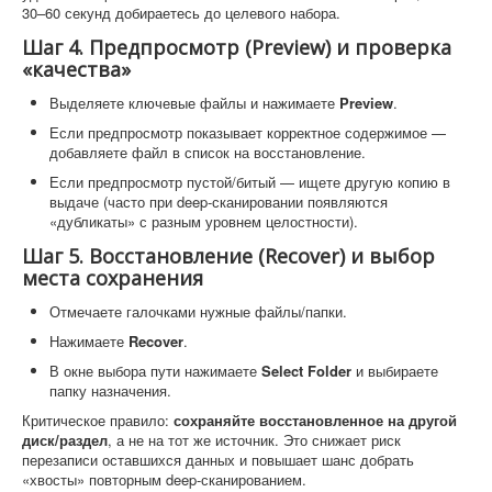
30–60 секунд добираетесь до целевого набора.
Шаг 4. Предпросмотр (Preview) и проверка
«качества»
Выделяете ключевые файлы и нажимаете
Preview
.
Если предпросмотр показывает корректное содержимое —
добавляете файл в список на восстановление.
Если предпросмотр пустой/битый — ищете другую копию в
выдаче (часто при deep-сканировании появляются
«дубликаты» с разным уровнем целостности).
Шаг 5. Восстановление (Recover) и выбор
места сохранения
Отмечаете галочками нужные файлы/папки.
Нажимаете
Recover
.
В окне выбора пути нажимаете
Select Folder
и выбираете
папку назначения.
Критическое правило:
сохраняйте восстановленное на другой
диск/раздел
, а не на тот же источник. Это снижает риск
перезаписи оставшихся данных и повышает шанс добрать
«хвосты» повторным deep-сканированием.