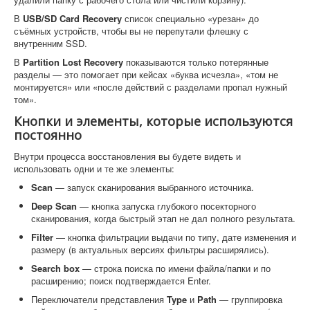
В
USB/SD Card Recovery
список специально «урезан» до
съёмных устройств, чтобы вы не перепутали флешку с
внутренним SSD.
В
Partition Lost Recovery
показываются только потерянные
разделы — это помогает при кейсах «буква исчезла», «том не
монтируется» или «после действий с разделами пропал нужный
том».
Кнопки и элементы, которые используются
постоянно
Внутри процесса восстановления вы будете видеть и
использовать одни и те же элементы:
Scan
— запуск сканирования выбранного источника.
Deep Scan
— кнопка запуска глубокого посекторного
сканирования, когда быстрый этап не дал полного результата.
Filter
— кнопка фильтрации выдачи по типу, дате изменения и
размеру (в актуальных версиях фильтры расширялись).
Search box
— строка поиска по имени файла/папки и по
расширению; поиск подтверждается Enter.
Переключатели представления
Type
и
Path
— группировка