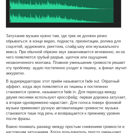
Софт
Затухание музыки нужно там, где трек не должен резко
обрываться: в конце видео, подкаста, презентации, ролика для
соцсетей, аудиокниги, рингтона, слайд-шоу или музыкального
микса. При обычной обрезке звук заканчивается мгновенно, из-за
чего появляется грубый разрыв, щелчок или ощущение
незаконченного монтажа. Плавное уменьшение громкости решает
эту проблему: аудио постепенно уходит в тишину, а финал звучит
аккуратно.
В аудиоредакторах этот приём называется fade out. Обратный
эффект, когда звук появляется из тишины и постепенно
становится громче, называется fade in. Для перехода между
двумя песнями используют кроссфейд: первая дорожка затухает,
а вторая одновременно нарастает. Для голоса поверх фоновой
музыки применяют ручную автоматизацию громкости: музыка
становится тише под речь и возвращается к прежнему уровню
после фразы.
Важно понимать разницу между простым снижением громкости и
настоящим затуханием. Когда пользователь просто уменьшает