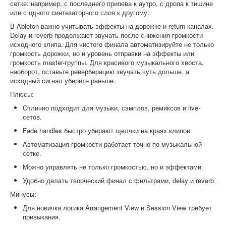
сетке: например, с последнего припева к аутро, с дропа к тишине
или с одного синтезаторного слоя к другому.
В Ableton важно учитывать эффекты на дорожке и return-каналах.
Delay и reverb продолжают звучать после снижения громкости
исходного клипа. Для чистого финала автоматизируйте не только
громкость дорожки, но и уровень отправки на эффекты или
громкость master-группы. Для красивого музыкального хвоста,
наоборот, оставьте реверберацию звучать чуть дольше, а
исходный сигнал уберите раньше.
Плюсы:
Отлично подходит для музыки, сэмплов, ремиксов и live-
сетов.
Fade handles быстро убирают щелчки на краях клипов.
Автоматизация громкости работает точно по музыкальной
сетке.
Можно управлять не только громкостью, но и эффектами.
Удобно делать творческий финал с фильтрами, delay и reverb.
Минусы:
Для новичка логика Arrangement View и Session View требует
привыкания.