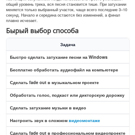
общий уровень трека, вся песня становится тише. При затухании
меняется только выбранный участок, чаще всего последние 3–10
секунд. Начало и середина остаются без изменений, а финал
плавно исчезает.
Бырый выбор способа
Задача
Быстро сделать затухание песни на Windows
Бесплатно обработать аудиофайл на компьютере
A
Сделать fade out в музыкальном проекте
F
Обработать голос, подкаст или дикторскую дорожку
A
Сделать затухание музыки в видео
M
Настроить звук в сложном
видеомонтаже
D
Сделать fade out в профессиональном видеопроекте
A