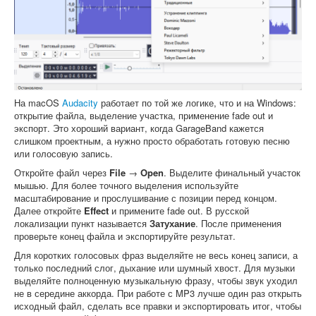
На macOS
Audacity
работает по той же логике, что и на Windows:
открытие файла, выделение участка, применение fade out и
экспорт. Это хороший вариант, когда GarageBand кажется
слишком проектным, а нужно просто обработать готовую песню
или голосовую запись.
Откройте файл через
File
→
Open
. Выделите финальный участок
мышью. Для более точного выделения используйте
масштабирование и прослушивание с позиции перед концом.
Далее откройте
Effect
и примените fade out. В русской
локализации пункт называется
Затухание
. После применения
проверьте конец файла и экспортируйте результат.
Для коротких голосовых фраз выделяйте не весь конец записи, а
только последний слог, дыхание или шумный хвост. Для музыки
выделяйте полноценную музыкальную фразу, чтобы звук уходил
не в середине аккорда. При работе с MP3 лучше один раз открыть
исходный файл, сделать все правки и экспортировать итог, чтобы