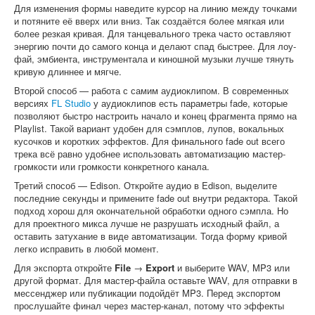
Для изменения формы наведите курсор на линию между точками
и потяните её вверх или вниз. Так создаётся более мягкая или
более резкая кривая. Для танцевального трека часто оставляют
энергию почти до самого конца и делают спад быстрее. Для лоу-
фай, эмбиента, инструментала и киношной музыки лучше тянуть
кривую длиннее и мягче.
Второй способ — работа с самим аудиоклипом. В современных
версиях
FL Studio
у аудиоклипов есть параметры fade, которые
позволяют быстро настроить начало и конец фрагмента прямо на
Playlist. Такой вариант удобен для сэмплов, лупов, вокальных
кусочков и коротких эффектов. Для финального fade out всего
трека всё равно удобнее использовать автоматизацию мастер-
громкости или громкости конкретного канала.
Третий способ — Edison. Откройте аудио в Edison, выделите
последние секунды и примените fade out внутри редактора. Такой
подход хорош для окончательной обработки одного сэмпла. Но
для проектного микса лучше не разрушать исходный файл, а
оставить затухание в виде автоматизации. Тогда форму кривой
легко исправить в любой момент.
Для экспорта откройте
File
→
Export
и выберите WAV, MP3 или
другой формат. Для мастер-файла оставьте WAV, для отправки в
мессенджер или публикации подойдёт MP3. Перед экспортом
прослушайте финал через мастер-канал, потому что эффекты