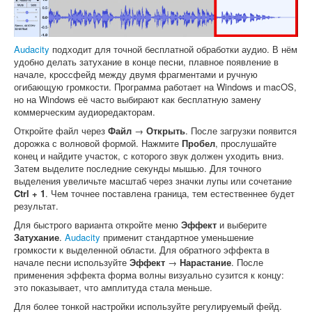
Audacity
подходит для точной бесплатной обработки аудио. В нём
удобно делать затухание в конце песни, плавное появление в
начале, кроссфейд между двумя фрагментами и ручную
огибающую громкости. Программа работает на Windows и macOS,
но на Windows её часто выбирают как бесплатную замену
коммерческим аудиоредакторам.
Откройте файл через
Файл
→
Открыть
. После загрузки появится
дорожка с волновой формой. Нажмите
Пробел
, прослушайте
конец и найдите участок, с которого звук должен уходить вниз.
Затем выделите последние секунды мышью. Для точного
выделения увеличьте масштаб через значки лупы или сочетание
Ctrl + 1
. Чем точнее поставлена граница, тем естественнее будет
результат.
Для быстрого варианта откройте меню
Эффект
и выберите
Затухание
.
Audacity
применит стандартное уменьшение
громкости к выделенной области. Для обратного эффекта в
начале песни используйте
Эффект
→
Нарастание
. После
применения эффекта форма волны визуально сузится к концу:
это показывает, что амплитуда стала меньше.
Для более тонкой настройки используйте регулируемый фейд.