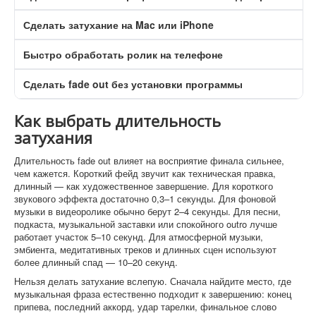
Сделать затухание на Mac или iPhone
Быстро обработать ролик на телефоне
C
Сделать fade out без установки программы
C
Как выбрать длительность
затухания
Длительность fade out влияет на восприятие финала сильнее,
чем кажется. Короткий фейд звучит как техническая правка,
длинный — как художественное завершение. Для короткого
звукового эффекта достаточно 0,3–1 секунды. Для фоновой
музыки в видеоролике обычно берут 2–4 секунды. Для песни,
подкаста, музыкальной заставки или спокойного outro лучше
работает участок 5–10 секунд. Для атмосферной музыки,
эмбиента, медитативных треков и длинных сцен используют
более длинный спад — 10–20 секунд.
Нельзя делать затухание вслепую. Сначала найдите место, где
музыкальная фраза естественно подходит к завершению: конец
припева, последний аккорд, удар тарелки, финальное слово