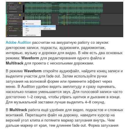
Adobe Audition
рассчитан на аккуратную работу со звуком:
дикторские записи, подкасты, аудиокниги, радиомонтаж,
интервью, музыку и дорожки для видео. В нём есть два основных
режима:
Waveform
для редактирования одного файла и
Multitrack
для проекта с несколькими дорожками.
В режиме
Waveform
откройте аудиофайл, найдите конец записи и
выделите участок для fade out. Затем используйте ручки
затухания на волновой форме или примените эффект через
меню. В Audition удобно видеть амплитуду и сразу оценивать,
насколько плавно уменьшается звук. Для голосовой записи часто
достаточно 1–2 секунд, чтобы убрать щелчок и дыхание в конце.
Для музыкальной заставки лучше выделить 4–8 секунд.
В
Multitrack
работа ещё удобнее для видео, подкастов и сложных
монтажей. Перетащите файл на дорожку, наведите курсор на
верхний угол клипа и потяните маркер затухания внутрь. Чем
дальше маркер от края, тем длиннее fade out. Форма затухания