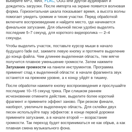
выберите MP3, WAV,
FLAC
, OGG или другой аудиофайл и
дождитесь загрузки. После импорта на экране появится волновая
форма. Горизонтальная шкала показывает время, а высота волны
помогает увидеть громкие и тихие участки. Перед обработкой
включите воспроизведение и найдите место, где начинается
финальное затухание. Для обычной песни удобно выделять
последние 5–7 секунд, для короткого видеоролика — 2–4
секунды.
Чтобы выделить участок, поставьте курсор мыши в начало
будущего fade out, зажмите левую кнопку и протяните выделение
до конца файла. Чем длиннее выделенная область, тем мягче
получится плавное уменьшение громкости. Затем нажмите
Затухание громкости
на панели инструментов. Программа
применит спад к выделенной области: в начале фрагмента звук
останется на прежнем уровне, а к концу уйдёт в тишину.
После обработки нажмите кнопку воспроизведения и прослушайте
последние 10–15 секунд трека. При слишком раннем
исчезновении отмените действие, выделите более короткий
фрагмент и примените эффект заново. При резком финале,
наоборот, увеличьте выделенную область. Для склейки двух
песен используйте пару эффектов: в конце первой дорожки
примените затухание, а в начале второй — возрастание
громкости. Так переход будет восприниматься не как обрыв, а как
плавная смена музыкального фона.