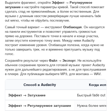
Выделите фрагмент, откройте
Эффект
→
Регулируемое
затухание
и настройте параметры кривой. Такой способ помогает
сделать спад не прямолинейным, а более естественным. Для
музыки с длинным хвостом реверберации лучше начинать fade
out мягко, чтобы не обрубить послезвучие.
Самый точный вариант — инструмент
Огибающая
. Он находится
на панели инструментов и позволяет управлять громкостью
прямо на дорожке. Поставьте точки в начале и конце участка,
затем опустите конечную точку вниз. Между ними Audacity
построит изменение уровня. Огибающая полезна, когда нужно не
только завершить трек, но и временно приглушить музыку под
голос.
Сохраняйте результат через
Файл
→
Экспорт
. Не используйте
обычное сохранение проекта для готовой музыки: проект Audacity
нужен для дальнейшего редактирования, а не для прослушивания
в плеере. Для публикации выберите MP3, для монтажа — WAV.
Способ в Audacity
Когда испол
Эффект
→
Затухание
Быстрый fade out в 
Эффект
→
Регулируемое затухание
Нужна более мягкая