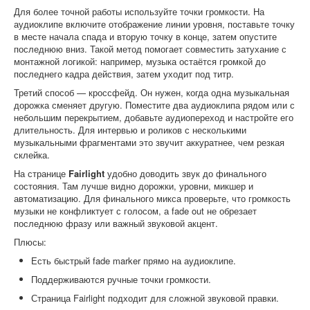
Для более точной работы используйте точки громкости. На
аудиоклипе включите отображение линии уровня, поставьте точку
в месте начала спада и вторую точку в конце, затем опустите
последнюю вниз. Такой метод помогает совместить затухание с
монтажной логикой: например, музыка остаётся громкой до
последнего кадра действия, затем уходит под титр.
Третий способ — кроссфейд. Он нужен, когда одна музыкальная
дорожка сменяет другую. Поместите два аудиоклипа рядом или с
небольшим перекрытием, добавьте аудиопереход и настройте его
длительность. Для интервью и роликов с несколькими
музыкальными фрагментами это звучит аккуратнее, чем резкая
склейка.
На странице
Fairlight
удобно доводить звук до финального
состояния. Там лучше видно дорожки, уровни, микшер и
автоматизацию. Для финального микса проверьте, что громкость
музыки не конфликтует с голосом, а fade out не обрезает
последнюю фразу или важный звуковой акцент.
Плюсы:
Есть быстрый fade marker прямо на аудиоклипе.
Поддерживаются ручные точки громкости.
Страница Fairlight подходит для сложной звуковой правки.