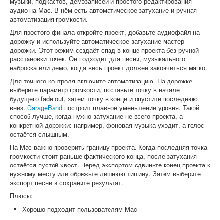
музыки, подкастов, демозаписей и простого редактирования
аудио на Mac. В нём есть автоматическое затухание и ручная
автоматизация громкости.
Для простого финала откройте проект, добавьте аудиофайл на
дорожку и используйте автоматическое затухание мастер-
дорожки. Этот режим создаёт спад в конце проекта без ручной
расстановки точек. Он подходит для песни, музыкального
наброска или демо, когда весь проект должен закончиться мягко.
Для точного контроля включите автоматизацию. На дорожке
выберите параметр громкости, поставьте точку в начале
будущего fade out, затем точку в конце и опустите последнюю
вниз.
GarageBand
построит плавное уменьшение уровня. Такой
способ лучше, когда нужно затухание не всего проекта, а
конкретной дорожки: например, фоновая музыка уходит, а голос
остаётся слышным.
На Mac важно проверить границу проекта. Когда последняя точка
громкости стоит раньше фактического конца, после затухания
остаётся пустой хвост. Перед экспортом сдвиньте конец проекта к
нужному месту или обрежьте лишнюю тишину. Затем выберите
экспорт песни и сохраните результат.
Плюсы:
Хорошо подходит пользователям Mac.