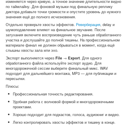
изменяется через кривую, а точное значение длительности видно
по таймлайну. Для фоновой музыки под финальную реплику
диктора добавьте точки громкости и опустите уровень до нужного
значения ещё до полного исчезновения.
Отдельно проверьте хвосты эффектов.
Реверберация
, delay и
шумоподавление влияют на финальное звучание. После
затухания включите воспроизведение чуть раньше обработанного
участка и дослушайте до полной тишины. На профессиональном
материале финал не должен обрываться в момент, когда ещё
слышны хвосты зала или эхо.
Экспорт выполняется через
File
→
Export
. Для одного
обработанного файла используйте экспорт аудио. Для
многодорожечной сессии выберите финальный микс. WAV
подходит для дальнейшего монтажа, MP3 — для публикации и
пересылки.
Плюсы:
Профессиональная точность редактирования.
Удобная работа с волновой формой и многодорожечными
проектами.
Хорошо подходит для подкастов, голоса, аудиокниг и видео.
Легко контролировать хвосты эффектов и тишину в конце.