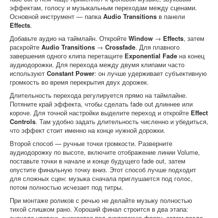
эффектам, голосу и музыкальным переходам между сценами.
Основной инструмент — папка
Audio Transitions
в панели
Effects
.
Добавьте аудио на таймлайн. Откройте
Window
→
Effects
, затем
раскройте
Audio Transitions
→
Crossfade
. Для плавного
завершения одного клипа перетащите
Exponential Fade
на конец
аудиодорожки. Для перехода между двумя клипами часто
используют
Constant Power
: он лучше удерживает субъективную
громкость во время перекрытия двух дорожек.
Длительность перехода регулируется прямо на таймлайне.
Потяните край эффекта, чтобы сделать fade out длиннее или
короче. Для точной настройки выделите переход и откройте
Effect
Controls
. Там удобно задать длительность численно и убедиться,
что эффект стоит именно на конце нужной дорожки.
Второй способ — ручные точки громкости. Разверните
аудиодорожку по высоте, включите отображение линии Volume,
поставьте точки в начале и конце будущего fade out, затем
опустите финальную точку вниз. Этот способ лучше подходит
для сложных сцен: музыка сначала приглушается под голос,
потом полностью исчезает под титры.
При монтаже роликов с речью не делайте музыку полностью
тихой слишком рано. Хороший финал строится в два этапа:
сначала уровень снижается под дикторскую фразу, затем после