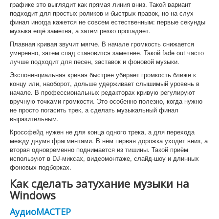
графике это выглядит как прямая линия вниз. Такой вариант
подходит для простых роликов и быстрых правок, но на слух
финал иногда кажется не совсем естественным: первые секунды
музыка ещё заметна, а затем резко пропадает.
Плавная кривая звучит мягче. В начале громкость снижается
умеренно, затем спад становится заметнее. Такой fade out часто
лучше подходит для песен, заставок и фоновой музыки.
Экспоненциальная кривая быстрее убирает громкость ближе к
концу или, наоборот, дольше удерживает слышимый уровень в
начале. В профессиональных редакторах кривую регулируют
вручную точками громкости. Это особенно полезно, когда нужно
не просто погасить трек, а сделать музыкальный финал
выразительным.
Кроссфейд нужен не для конца одного трека, а для перехода
между двумя фрагментами. В нём первая дорожка уходит вниз, а
вторая одновременно поднимается из тишины. Такой приём
используют в DJ-миксах, видеомонтаже, слайд-шоу и длинных
фоновых подборках.
Как сделать затухание музыки на
Windows
АудиоМАСТЕР