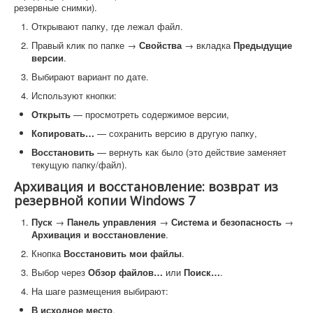
резервные снимки).
Открывают папку, где лежал файл.
Правый клик по папке →
Свойства
→ вкладка
Предыдущие
версии
.
Выбирают вариант по дате.
Используют кнопки:
Открыть
— просмотреть содержимое версии,
Копировать…
— сохранить версию в другую папку,
Восстановить
— вернуть как было (это действие заменяет
текущую папку/файл).
Архивация и восстановление: возврат из
резервной копии Windows 7
Пуск
→
Панель управления
→
Система и безопасность
→
Архивация и восстановление
.
Кнопка
Восстановить мои файлы
.
Выбор через
Обзор файлов…
или
Поиск…
.
На шаге размещения выбирают:
В исходное место
,