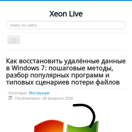
Xeon Live
Искать...
Toggle
Navigation
Главная
Как восстановить удалённые данные
LGA 2011-3
в Windows 7: пошаговые методы,
разбор популярных программ и
LGA 2011
типовых сценариев потери файлов
Процессоры
Категория:
Инструкции
Инструкции
Опубликовано: 28 февраля 2026
Рейтинги
Конференция
Системные программы