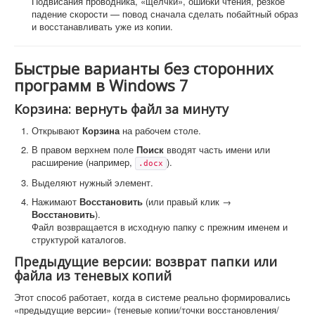
Подвисания проводника, «щелчки», ошибки чтения, резкое
падение скорости — повод сначала сделать побайтный образ
и восстанавливать уже из копии.
Быстрые варианты без сторонних
программ в Windows 7
Корзина: вернуть файл за минуту
Открывают
Корзина
на рабочем столе.
В правом верхнем поле
Поиск
вводят часть имени или
расширение (например,
).
.docx
Выделяют нужный элемент.
Нажимают
Восстановить
(или правый клик →
Восстановить
).
Файл возвращается в исходную папку с прежним именем и
структурой каталогов.
Предыдущие версии: возврат папки или
файла из теневых копий
Этот способ работает, когда в системе реально формировались
«предыдущие версии» (теневые копии/точки восстановления/