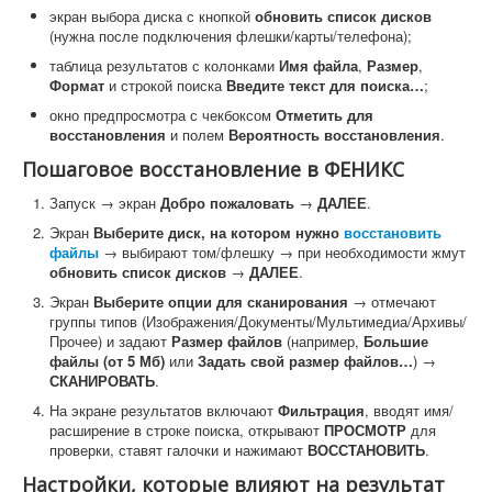
экран выбора диска с кнопкой
обновить список дисков
(нужна после подключения флешки/карты/телефона);
таблица результатов с колонками
Имя файла
,
Размер
,
Формат
и строкой поиска
Введите текст для поиска…
;
окно предпросмотра с чекбоксом
Отметить для
восстановления
и полем
Вероятность восстановления
.
Пошаговое восстановление в ФЕНИКС
Запуск → экран
Добро пожаловать
→
ДАЛЕЕ
.
Экран
Выберите диск, на котором нужно
восстановить
файлы
→ выбирают том/флешку → при необходимости жмут
обновить список дисков
→
ДАЛЕЕ
.
Экран
Выберите опции для сканирования
→ отмечают
группы типов (Изображения/Документы/Мультимедиа/Архивы/
Прочее) и задают
Размер файлов
(например,
Большие
файлы (от 5 Мб)
или
Задать свой размер файлов…
) →
СКАНИРОВАТЬ
.
На экране результатов включают
Фильтрация
, вводят имя/
расширение в строке поиска, открывают
ПРОСМОТР
для
проверки, ставят галочки и нажимают
ВОССТАНОВИТЬ
.
Настройки, которые влияют на результат