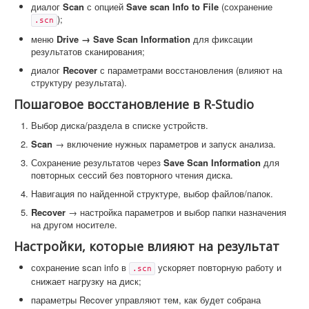
диалог
Scan
с опцией
Save scan Info to File
(сохранение
);
.scn
меню
Drive → Save Scan Information
для фиксации
результатов сканирования;
диалог
Recover
с параметрами восстановления (влияют на
структуру результата).
Пошаговое восстановление в R-Studio
Выбор диска/раздела в списке устройств.
Scan
→ включение нужных параметров и запуск анализа.
Сохранение результатов через
Save Scan Information
для
повторных сессий без повторного чтения диска.
Навигация по найденной структуре, выбор файлов/папок.
Recover
→ настройка параметров и выбор папки назначения
на другом носителе.
Настройки, которые влияют на результат
сохранение scan info в
ускоряет повторную работу и
.scn
снижает нагрузку на диск;
параметры Recover управляют тем, как будет собрана