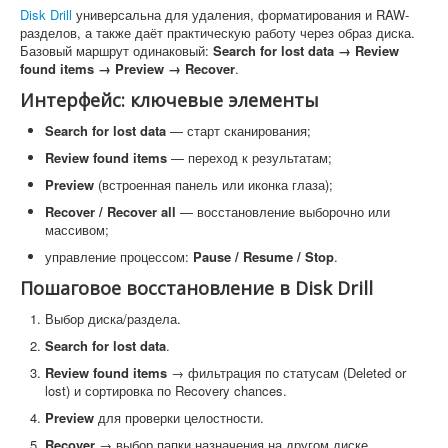
Disk Drill
универсальна для удаления, форматирования и RAW-
разделов, а также даёт практическую работу через образ диска.
Базовый маршрут одинаковый:
Search for lost data → Review
found items → Preview → Recover
.
Интерфейс: ключевые элементы
Search for lost data
— старт сканирования;
Review found items
— переход к результатам;
Preview
(встроенная панель или иконка глаза);
Recover / Recover all
— восстановление выборочно или
массивом;
управление процессом:
Pause / Resume / Stop
.
Пошаговое восстановление в Disk Drill
Выбор диска/раздела.
Search for lost data
.
Review found items
→ фильтрация по статусам (Deleted or
lost) и сортировка по Recovery chances.
Preview
для проверки целостности.
Recover
→ выбор папки назначения на другом диске.