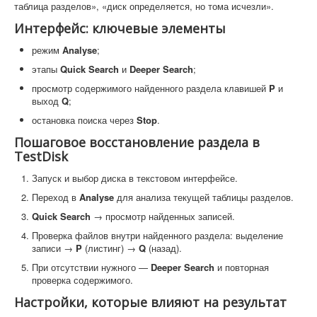
таблица разделов», «диск определяется, но тома исчезли».
Интерфейс: ключевые элементы
режим
Analyse
;
этапы
Quick Search
и
Deeper Search
;
просмотр содержимого найденного раздела клавишей
P
и
выход
Q
;
остановка поиска через
Stop
.
Пошаговое восстановление раздела в
TestDisk
Запуск и выбор диска в текстовом интерфейсе.
Переход в
Analyse
для анализа текущей таблицы разделов.
Quick Search
→ просмотр найденных записей.
Проверка файлов внутри найденного раздела: выделение
записи →
P
(листинг) →
Q
(назад).
При отсутствии нужного —
Deeper Search
и повторная
проверка содержимого.
Настройки, которые влияют на результат