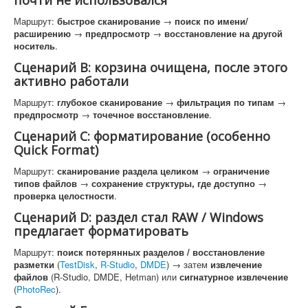
почти не использовался
Маршрут:
быстрое сканирование
→
поиск по имени/
расширению
→
предпросмотр
→
восстановление на другой
носитель
.
Сценарий B: корзина очищена, после этого
активно работали
Маршрут:
глубокое сканирование
→
фильтрация по типам
→
предпросмотр
→
точечное восстановление
.
Сценарий C: форматирование (особенно
Quick Format)
Маршрут:
сканирование раздела целиком
→
ограничение
типов файлов
→
сохранение структуры, где доступно
→
проверка целостности
.
Сценарий D: раздел стал RAW / Windows
предлагает форматировать
Маршрут:
поиск потерянных разделов / восстановление
разметки
(
TestDisk
,
R-Studio
,
DMDE
) → затем
извлечение
файлов
(R-Studio, DMDE, Hetman) или
сигнатурное извлечение
(
PhotoRec
).