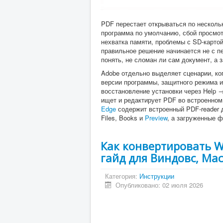
PDF перестает открываться по несколь
программа по умолчанию, сбой просмот
нехватка памяти, проблемы с SD-карто
правильное решение начинается не с пе
понять, не сломан ли сам документ, а 
Adobe отдельно выделяет сценарии, ко
версии программы, защитного режима и 
восстановление установки через Help → 
ищет и редактирует PDF во встроенном 
Edge
содержит встроенный PDF-reader 
Files, Books и
Preview
, а загруженные ф
Как конвертировать W
гайд для Виндовс, Mac
Категория:
Инструкции
Опубликовано: 02 июля 2026