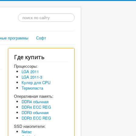
Искать...
ные программы
Софт
Где купить
Процессоры:
LGA 2011
LGA 2011-3
Кулер для CPU
Термопаста
Оперативная память:
DDR4 обычная
DDR4 ECC REG
DDR3 обычная
DDR3 ECC REG
SSD накопители:
Netac