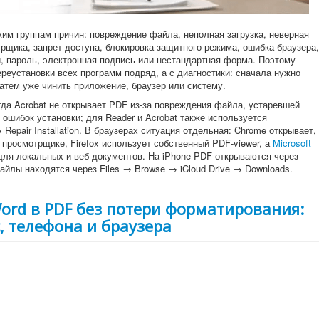
ким группам причин: повреждение файла, неполная загрузка, неверная
рщика, запрет доступа, блокировка защитного режима, ошибка браузера,
й, пароль, электронная подпись или нестандартная форма. Поэтому
реустановки всех программ подряд, а с диагностики: сначала нужно
затем уже чинить приложение, браузер или систему.
гда Acrobat не открывает PDF из-за повреждения файла, устаревшей
ошибок установки; для Reader и Acrobat также используется
Repair Installation. В браузерах ситуация отдельная: Chrome открывает,
просмотрщике, Firefox использует собственный PDF-viewer, а
Microsoft
для локальных и веб-документов. На iPhone PDF открываются через
айлы находятся через Files → Browse → iCloud Drive → Downloads.
ord в PDF без потери форматирования:
, телефона и браузера