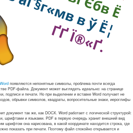
 Word
появляются непонятные символы, проблема почти всегда
йстве PDF-файла. Документ может выглядеть идеально: на странице
ки, подписи и печати. Но при выделении и вставке Word получает не
 кодов, обрывки символов, квадраты, вопросительные знаки, иероглифы
нит документ так же, как DOCX. Word работает с логической структурой:
ми, шрифтами и языками. PDF в первую очередь хранит внешний вид
ким шрифтом она нарисована, в какой координате находится строка, где
ужно показать при печати. Поэтому файл спокойно открывается и