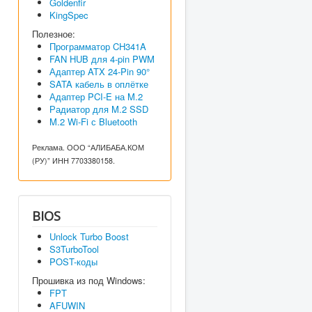
Goldenfir
KingSpec
Полезное:
Программатор CH341A
FAN HUB для 4-pin PWM
Адаптер ATX 24-Pin 90°
SATA кабель в оплётке
Адаптер PCI-E на M.2
Радиатор для M.2 SSD
M.2 Wi-Fi с Bluetooth
Реклама. ООО “АЛИБАБА.КОМ
(РУ)” ИНН 7703380158.
BIOS
Unlock Turbo Boost
S3TurboTool
POST-коды
Прошивка из под Windows:
FPT
AFUWIN