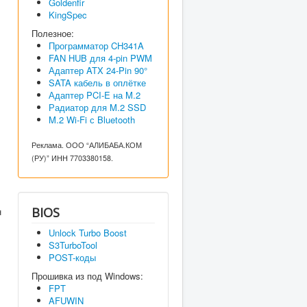
Goldenfir
KingSpec
Полезное:
Программатор CH341A
FAN HUB для 4-pin PWM
Адаптер ATX 24-Pin 90°
SATA кабель в оплётке
Адаптер PCI-E на M.2
Радиатор для M.2 SSD
M.2 Wi-Fi с Bluetooth
Реклама. ООО “АЛИБАБА.КОМ
(РУ)” ИНН 7703380158.
BIOS
н
Unlock Turbo Boost
S3TurboTool
POST-коды
Прошивка из под Windows:
FPT
AFUWIN