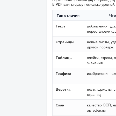
В PDF важны сразу несколько уровней:
Тип отличия
Что
Текст
добавления, уда
перестановки ф
Страницы
новые листы, у
другой порядок
Таблицы
ячейки, строки,
значения
Графика
изображения, сх
Верстка
поля, шрифты, 
страниц
Скан
качество OCR, н
артефакты