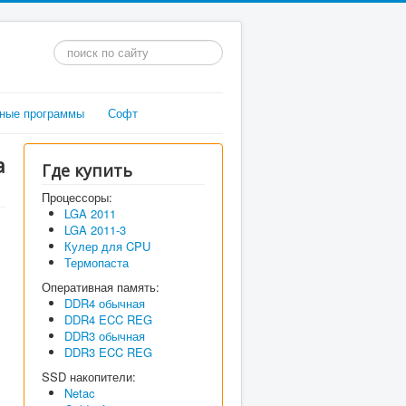
Искать...
ные программы
Софт
а
Где купить
Процессоры:
LGA 2011
LGA 2011-3
Кулер для CPU
Термопаста
Оперативная память:
DDR4 обычная
DDR4 ECC REG
DDR3 обычная
DDR3 ECC REG
SSD накопители:
Netac