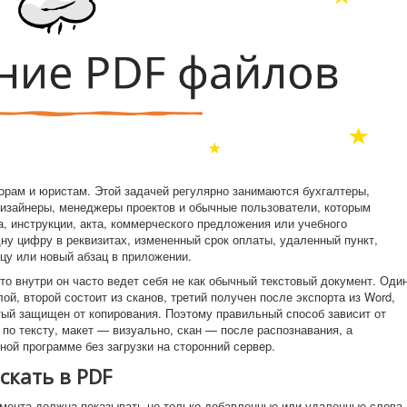
орам и юристам. Этой задачей регулярно занимаются бухгалтеры,
дизайнеры, менеджеры проектов и обычные пользователи, которым
, инструкции, акта, коммерческого предложения или учебного
дну цифру в реквизитах, измененный срок оплаты, удаленный пункт,
у или новый абзац в приложении.
то внутри он часто ведет себя не как обычный текстовый документ. Оди
й, второй состоит из сканов, третий получен после экспорта из Word,
тый защищен от копирования. Поэтому правильный способ зависит от
по тексту, макет — визуально, скан — после распознавания, а
ой программе без загрузки на сторонний сервер.
скать в PDF
мента должна показывать не только добавленные или удаленные слова.