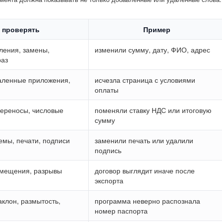
 проверять
Пример
ления, замены,
изменили сумму, дату, ФИО, адрес
раз
даленные приложения,
исчезла страница с условиями
оплаты
 переносы, числовые
поменяли ставку НДС или итоговую
сумму
емы, печати, подписи
заменили печать или удалили
подпись
смещения, разрывы
договор выглядит иначе после
экспорта
аклон, размытость,
программа неверно распознала
номер паспорта