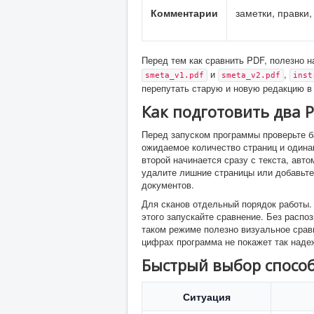
Комментарии
заметки, правки
Перед тем как сравнить PDF, полезно 
и
,
smetа_v1.pdf
smetа_v2.pdf
inst
перепутать старую и новую редакцию в 
Как подготовить два P
Перед запуском программы проверьте б
ожидаемое количество страниц и одина
второй начинается сразу с текста, авт
удалите лишние страницы или добавьте
документов.
Для сканов отдельный порядок работы.
этого запускайте сравнение. Без распо
таком режиме полезно визуальное срав
цифрах программа не покажет так наде
Быстрый выбор спосо
Ситуация