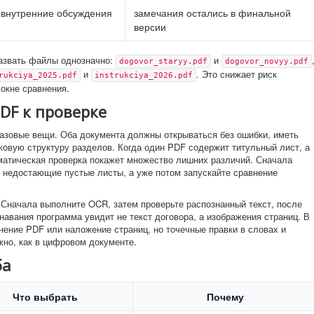
, внутренние обсуждения
замечания остались в финальной
версии
назвать файлы однозначно:
и
dogovor_staryy.pdf
dogovor_novyy.pdf
и
. Это снижает риск
rukciya_2025.pdf
instrukciya_2026.pdf
окне сравнения.
DF к проверке
азовые вещи. Оба документа должны открываться без ошибки, иметь
ковую структуру разделов. Когда один PDF содержит титульный лист, а
оматическая проверка покажет множество лишних различий. Сначала
 недостающие пустые листы, а уже потом запускайте сравнение
 Сначала выполните OCR, затем проверьте распознанный текст, после
знавания программа увидит не текст договора, а изображения страниц. В
нение PDF или наложение страниц, но точечные правки в словах и
жно, как в цифровом документе.
ба
Что выбрать
Почему