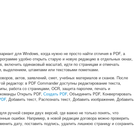
риант для Windows, когда нужно не просто найти отличия в PDF, а
программе удобно открыть старую и новую редакцию в отдельных окнах,
s, включить одинаковый масштаб, идти по страницам и отмечать
, выделением, штампами или текстовыми пометками.
оворов, актов, заявлений, смет, учебных материалов и сканов. После
гой редактор: в PDF Commander доступны редактирование текста,
мпы, работа со страницами, OCR, защита паролем, печать и
ь команды Открыть PDF,
Создать PDF
, Объединить PDF, Конвертировать
PDF
, Добавить текст, Распознать текст, Добавить изображение, Добавить
я ручной сверки двух версий, где важно не только понять, что
енные ошибки. Например, в новой редакции договора можно проверить
аменить дату, поставить подпись, удалить лишнюю страницу и сохранить