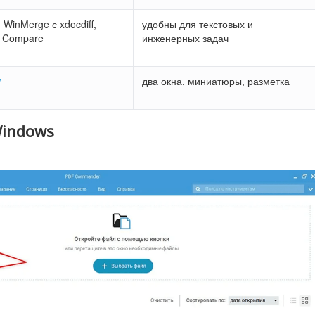
, WinMerge с xdocdiff,
удобны для текстовых и
 Compare
инженерных задач
w
два окна, миниатюры, разметка
Windows