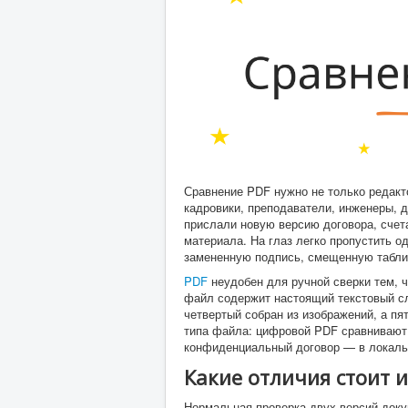
Сравнение PDF нужно не только редакт
кадровики, преподаватели, инженеры, 
прислали новую версию договора, счета
материала. На глаз легко пропустить о
замененную подпись, смещенную таблиц
PDF
неудобен для ручной сверки тем, ч
файл содержит настоящий текстовый сло
четвертый собран из изображений, а пя
типа файла: цифровой PDF сравнивают 
конфиденциальный договор — в локальн
Какие отличия стоит и
Нормальная проверка двух версий доку