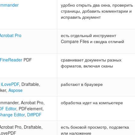
ommander
удобно открыть два окна, проверить
страницы, добавить комментарии и
исправить документ
Acrobat Pro
есть отдельный инструмент
Compare Files и сводка отличий
FineReader
PDF
сравнивает документы разных
форматов, включая сканы
,
iLovePDF
, Draftable,
работают в браузере
cker,
Aspose
mmander, Acrobat Pro,
обработка идет на компьютере
DF Editor
, PDFelement,
hange Editor
,
DiffPDF
crobat Pro, Draftable,
есть боковой просмотр, подсветка
iLovePDF
или наложение