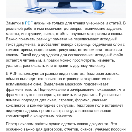
Софт
Заметки в
PDF
нужны не только для чтения учебников и статей. В
реальной работе ими помечают договоры, технические задания,
макеты, инструкции, счета, отчёты, научные материалы и сканы.
Важно понимать разницу: заметка не переписывает исходный
текст документа, а добавляет поверх страницы отдельный слой с
комментарием, выделением, рисунком, штампом или текстовым
блоком. Такой подход удобен для согласования: исходный файл
остаётся читаемым, а правки можно просмотреть, изменить,
удалить, распечатать или отправить другому человеку.
В PDF используются разные виды пометок. Текстовая заметка
обычно выглядит как значок на странице и открывается во
всплывающем окне. Выделение маркером подсвечивает
фрагмент текста. Подчёркивание и зачёркивание показывают, что
фрагмент нужно проверить, оставить или удалить. Рукописные
пометки подходят для схем, стрелок, формул, учебных
конспектов и комментариев стилусом. Текстовое поле вставляет
видимую надпись прямо на страницу, а выноска связывает
комментарий с конкретным объектом.
Перед началом работы лучше сделать копию документа. Это
особенно важно для договоров, отчётов, сканов, учебных пособий