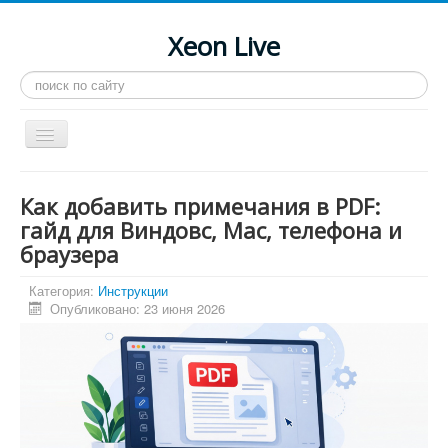
Xeon Live
Искать...
Toggle
Navigation
Главная
Как добавить примечания в PDF:
LGA 2011-3
гайд для Виндовс, Mac, телефона и
браузера
LGA 2011
Процессоры
Категория:
Инструкции
Опубликовано: 23 июня 2026
Инструкции
Рейтинги
Конференция
Системные программы