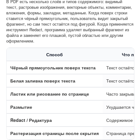
В PDF есть несколько слоёв и типов содержимого: видимый
текст, растровые изображения, векторные объекты, комментарии,
вложения, формы, закладки, метаданные. Когда поверх строки
ставится чёрный прямоугольник, пользователь видит закрытый
фрагмент, но сам текст остаётся под фигурой. Когда применяется
инструмент Redact, программа удаляет выбранный фрагмент из
файла и заменяет его плашкой, пустой областью или другим
оформлением.
Способ
Что про
Чёрный прямоугольник поверх текста
Текст остаётся 
Белая заливка поверх текста
Текст остаётся
Ластик или рисование по странице
Часто закрывает
Размытие
Ухудшается чит
Redact / Редактура
Содержимое уда
Растеризация страницы после скрытия
Страница превр