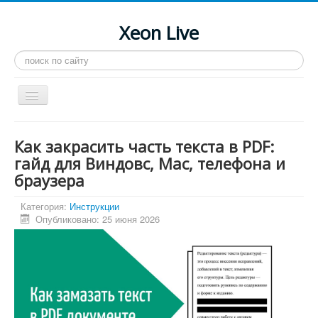
Xeon Live
Искать...
Toggle
Navigation
Главная
Как закрасить часть текста в PDF:
LGA 2011-3
гайд для Виндовс, Mac, телефона и
браузера
LGA 2011
Процессоры
Категория:
Инструкции
Опубликовано: 25 июня 2026
Инструкции
Рейтинги
Конференция
Системные программы