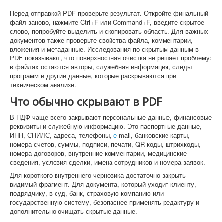
Перед отправкой PDF проверьте результат. Откройте финальный
файл заново, нажмите Ctrl+F или Command+F, введите скрытое
слово, попробуйте выделить и скопировать область. Для важных
документов также проверьте свойства файла, комментарии,
вложения и метаданные. Исследования по скрытым данным в
PDF показывают, что поверхностная очистка не решает проблему:
в файлах остаются авторы, служебная информация, следы
программ и другие данные, которые раскрываются при
техническом анализе.
Что обычно скрывают в PDF
В ПДФ чаще всего закрывают персональные данные, финансовые
реквизиты и служебную информацию. Это паспортные данные,
ИНН, СНИЛС, адреса, телефоны,
e
-mail, банковские карты,
номера счетов, суммы, подписи, печати, QR-коды, штрихкоды,
номера договоров, внутренние комментарии, медицинские
сведения, условия сделки, имена сотрудников и номера заявок.
Для короткого внутреннего черновика достаточно закрыть
видимый фрагмент. Для документа, который уходит клиенту,
подрядчику, в суд, банк, страховую компанию или
государственную систему, безопаснее применять редактуру и
дополнительно очищать скрытые данные.