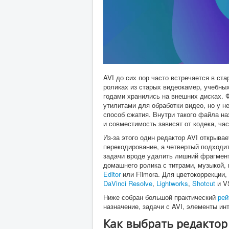
AVI до сих пор часто встречается в ст
роликах из старых видеокамер, учебны
годами хранились на внешних дисках. 
утилитами для обработки видео, но у не
способ сжатия. Внутри такого файла н
и совместимость зависят от кодека, час
Из-за этого один редактор AVI открывае
перекодирование, а четвертый подходит
задачи вроде удалить лишний фрагмент
домашнего ролика с титрами, музыкой,
Editor
или Filmora. Для цветокоррекции
DaVinci Resolve
,
Lightworks
,
Shotcut
и V
Ниже собран большой практический
рей
назначение, задачи с AVI, элементы и
Как выбрать редактор