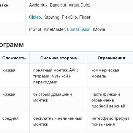
езке
Avidemux, Bandicut, VirtualDub2
Clideo
, Kapwing, FlexClip, Flixier
InShot, KineMaster,
LumaFusion
, iMovie
рограмм
Сложность
Сильная сторона
Ограничения
низкая
понятный монтаж AVI с
коммерческая
титрами, музыкой и
модель
переходами
низкая
быстрый домашний
часть функций
монтаж
ограничена
пробной версией
средняя
бесплатный нелинейный
интерфейс требует
монтаж
привыкания