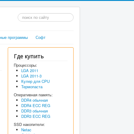
Искать...
ные программы
Софт
Где купить
Процессоры:
LGA 2011
LGA 2011-3
Кулер для CPU
Термопаста
Оперативная память:
DDR4 обычная
DDR4 ECC REG
DDR3 обычная
DDR3 ECC REG
SSD накопители:
Netac