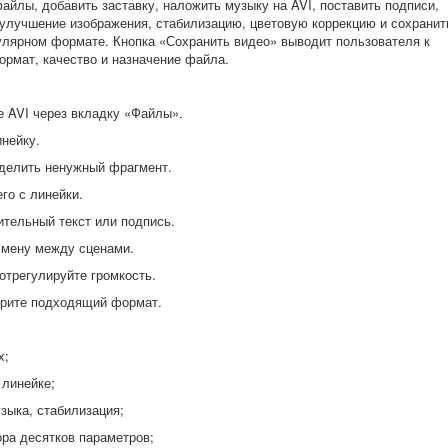
файлы, добавить заставку, наложить музыку на AVI, поставить подписи,
улучшение изображения, стабилизацию, цветовую коррекцию и сохранит
лярном формате. Кнопка «Сохранить видео» выводит пользователя к
ормат, качество и назначение файла.
е AVI через вкладку «Файлы».
нейку.
тделить ненужный фрагмент.
го с линейки.
ительный текст или подпись.
смену между сценами.
отрегулируйте громкость.
ерите подходящий формат.
х;
 линейке;
зыка, стабилизация;
ора десятков параметров;