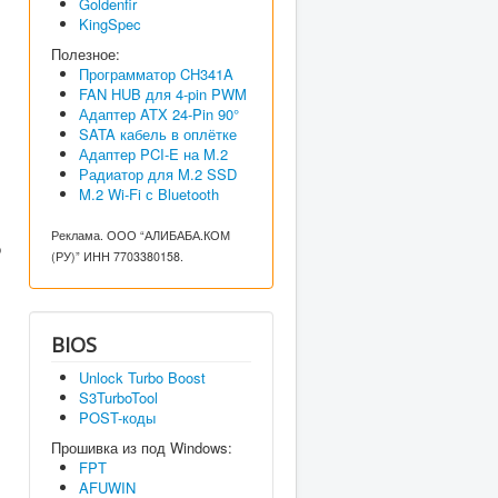
Goldenfir
KingSpec
Полезное:
Программатор CH341A
FAN HUB для 4-pin PWM
Адаптер ATX 24-Pin 90°
SATA кабель в оплётке
Адаптер PCI-E на M.2
Радиатор для M.2 SSD
M.2 Wi-Fi с Bluetooth
Реклама. ООО “АЛИБАБА.КОМ
о
(РУ)” ИНН 7703380158.
BIOS
Unlock Turbo Boost
S3TurboTool
POST-коды
Прошивка из под Windows:
FPT
AFUWIN