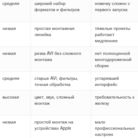
средняя
широкий набор
новичку сложно с
форматов и фильтров
первого запуска
низкая
простая монтажная
тяжелые проекты
линейка
работают
медленнее
низкая
резка AVI без сложного
нет полноценной
монтажа
многодорожечной
сборки
средняя
старые AVI, фильтры,
устаревший
точная обработка
интерфейс
высокая
цвет, звук, сложный
требовательность к
монтаж
железу
низкая
простой монтаж на
мало
устройствах Apple
профессиональных
настроек