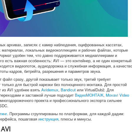
арых архивах, записях с камер наблюдения, оцифрованных кассетах,
х материалах, локальных видеоколлекциях и рабочих файлах, которые
Формат удобен тем, что давно поддерживается медиаплеерами и
го есть важная особенность: AVI — это контейнер, а не один конкретный
аходится видеопоток, аудиодорожка и служебная информация, а качеств
тоты кадров, битрейта, разрешения и параметров звука.
т файл сразу, другой показывает только звук, третий требует
 только для быстрой нарезки без полноценного монтажа. Для простой
 из AVI удобнее взять
Avidemux
,
Bandicut
или VirtualDub2. Для
 переходами и заставкой лучше подходит
ВидеоМОНТАЖ
,
Movavi Video
, многодорожечного проекта и профессионального экспорта сильнее
SDC.
тинг
. Программы сгруппированы по платформам, для каждой дадим:
нтерфейса, пошаговая
инструкция
, плюсы и минусы.
 AVI