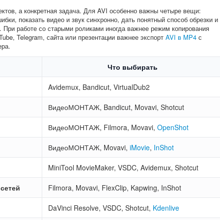
ктов, а конкретная задача. Для AVI особенно важны четыре вещи:
бки, показать видео и звук синхронно, дать понятный способ обрезки и
. При работе со старыми роликами иногда важнее режим копирования
uTube, Telegram, сайта или презентации важнее экспорт
AVI в MP4
с
ера.
Что выбирать
Avidemux, Bandicut, VirtualDub2
ВидеоМОНТАЖ, Bandicut, Movavi, Shotcut
ВидеоМОНТАЖ, Filmora, Movavi,
OpenShot
ВидеоМОНТАЖ, Movavi,
iMovie
,
InShot
MiniTool MovieMaker, VSDC, Avidemux, Shotcut
 сетей
Filmora, Movavi, FlexClip, Kapwing, InShot
DaVinci Resolve, VSDC, Shotcut,
Kdenlive