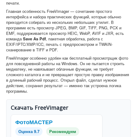
печати.
Главная особенность FreeVimager — сочетание простого
интерфейса и набора практических функций, которые обычно
приходится собирать из нескольких небольших утилит. В
программе есть просмотр JPEG, BMP, GIF, TIFF, PNG, PCX и
EMF, поддерживается просмотр HEIC, WebP, AVIF и JXR, есть
команда
Save As Pdf
, пакетная обработка, работа с
EXIF/IPTC/XMP/ICC, печать с предпросмотром и TWAIN-
сканирование в TIFF и PDF.
FreeVimager особенно удобен как бесплатный просмотрщик фото
для повседневной работы на Windows. Он не пытается строить
медиатеку, не навязывает облачные функции, не требует
сложного каталога и не превращает простую правку изображения
в длинный рабочий процесс. Открыл файл, сделал нужное
действие, сохранил результат — именно так устроена логика
программы.
Скачать FreeVimager
ФотоМАСТЕР
Оценка 9.7
Рекомендуем