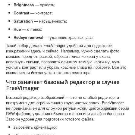
Brightness
— яркость;
Contrast
— контраст;
Saturation
— насыщенность;
Hue
— оттенок;
Redeye removal
— удаление красных глаз.
Такой набор делает FreeVimager удобным для подготовки
изображений здесь и сейчас. Например, нужно сделать фото
меньше перед отправкой, обрезать лишние края у скана,
повернуть снимок, поправить слишком темную картинку, чуть
усилить контраст или убрать красные глаза на портрете. Все это
выполняется без запуска тяжелого редактора.
Что означает базовый редактор в случае
FreeVimager
Базовый редактор изображений — это не слабый редактор, а
инструмент для ограниченного круга частых задач. FreeVimager
не предназначен для сложной ретуши кожи, цветокоррекции серии
RAW-файлов, удаления объектов с фона или дизайна баннеров.
Зато он удобен для подготовки готового файла:
выровнять ориентацию;