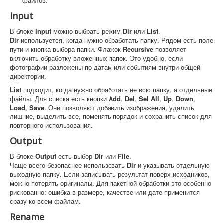
файлов.
Input
В блоке
Input
можно выбрать режим
Dir
или
List
.
Dir
используется, когда нужно обработать папку. Рядом есть поле
пути и кнопка выбора папки. Флажок
Recursive
позволяет
включить обработку вложенных папок. Это удобно, если
фотографии разложены по датам или событиям внутри общей
директории.
List
подходит, когда нужно обработать не всю папку, а отдельные
файлы. Для списка есть кнопки
Add
,
Del
,
Sel All
,
Up
,
Down
,
Load
,
Save
. Они позволяют добавить изображения, удалить
лишние, выделить все, поменять порядок и сохранить список для
повторного использования.
Output
В блоке
Output
есть выбор
Dir
или
File
.
Чаще всего безопаснее использовать
Dir
и указывать отдельную
выходную папку. Если записывать результат поверх исходников,
можно потерять оригиналы. Для пакетной обработки это особенно
рискованно: ошибка в размере, качестве или дате применится
сразу ко всем файлам.
Rename