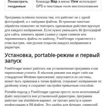
Посмотреть
Команда
Map
в меню
View
использует
геоданные
GPS и текстовые поля местоположения
Программа особенно полезна тем, кто работает не с одной
фотографией, а с наборами файлов. Встроенная пакетная
обработка позволяет не повторять одинаковые действия вручную
для каждого изображения. Если нужно уменьшить 80 фотографий
для сайта, изменить время съемки у серии снимков или
переименовать файлы по шаблону, FreeVimager справляется с
этим быстрее, чем ручное открытие каждого изображения в
редакторе.
Установка, portable-режим и первый
запуск
FreeVimager может работать как установленная программа и как
переносимая утилита. В обычном режиме она ведет себя как
стандартное Windows-приложение: запускается из системы,
может быть привязана к типам файлов, открывает изображения по
двойному клику и сохраняет настройки привычным способом.
Portable-подход у FreeVimager сделан просто: если исполняемый
файл запускается вне установочной директории, программа
работает как standalone-вариант, не трогает реестр и хранит
конфигурацию в INI-файле. Это удобно для флешки, сервисной