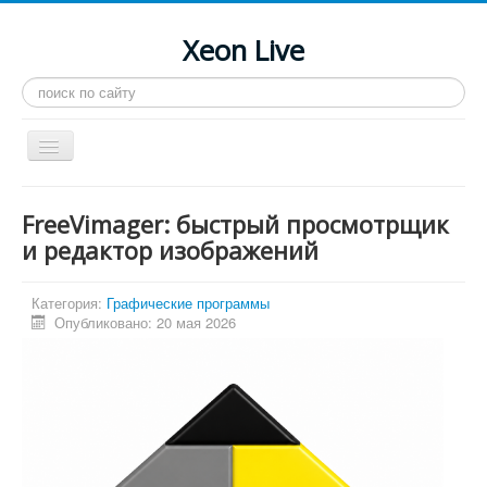
Xeon Live
Искать...
Toggle
Navigation
Главная
FreeVimager: быстрый просмотрщик
LGA 2011-3
и редактор изображений
LGA 2011
Категория:
Графические программы
Процессоры
Опубликовано: 20 мая 2026
Инструкции
Рейтинги
Конференция
Системные программы