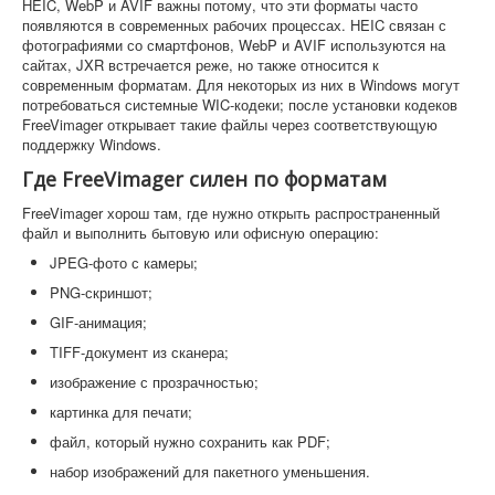
HEIC, WebP и AVIF важны потому, что эти форматы часто
появляются в современных рабочих процессах. HEIC связан с
фотографиями со смартфонов, WebP и AVIF используются на
сайтах, JXR встречается реже, но также относится к
современным форматам. Для некоторых из них в Windows могут
потребоваться системные WIC-кодеки; после установки кодеков
FreeVimager открывает такие файлы через соответствующую
поддержку Windows.
Где FreeVimager силен по форматам
FreeVimager хорош там, где нужно открыть распространенный
файл и выполнить бытовую или офисную операцию:
JPEG-фото с камеры;
PNG-скриншот;
GIF-анимация;
TIFF-документ из сканера;
изображение с прозрачностью;
картинка для печати;
файл, который нужно сохранить как PDF;
набор изображений для пакетного уменьшения.