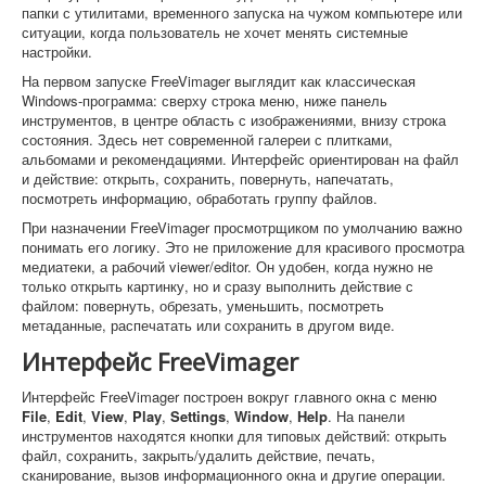
папки с утилитами, временного запуска на чужом компьютере или
ситуации, когда пользователь не хочет менять системные
настройки.
На первом запуске FreeVimager выглядит как классическая
Windows-программа: сверху строка меню, ниже панель
инструментов, в центре область с изображениями, внизу строка
состояния. Здесь нет современной галереи с плитками,
альбомами и рекомендациями. Интерфейс ориентирован на файл
и действие: открыть, сохранить, повернуть, напечатать,
посмотреть информацию, обработать группу файлов.
При назначении FreeVimager просмотрщиком по умолчанию важно
понимать его логику. Это не приложение для красивого просмотра
медиатеки, а рабочий viewer/editor. Он удобен, когда нужно не
только открыть картинку, но и сразу выполнить действие с
файлом: повернуть, обрезать, уменьшить, посмотреть
метаданные, распечатать или сохранить в другом виде.
Интерфейс FreeVimager
Интерфейс FreeVimager построен вокруг главного окна с меню
File
,
Edit
,
View
,
Play
,
Settings
,
Window
,
Help
. На панели
инструментов находятся кнопки для типовых действий: открыть
файл, сохранить, закрыть/удалить действие, печать,
сканирование, вызов информационного окна и другие операции.