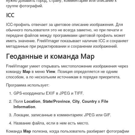
нужно добавить город, страну, комментарий или описание к
группе фотографий.
ICC
ICC-профиль отвечает за цветовое описание изображения. Для
обычного пользователя это не всегда заметно, но при печати и
передаче файлов между программами цветовой профиль может
иметь значение. FreeVimager показывает наличие ICC и сохраняет
метаданные при редактировании и сохранении изображений.
Геоданные и команда Map
FreeVimager умеет открывать местоположение изображения через
команду
Map
в меню
View
. Позиция определяется не одним
способом, а по нескольким источникам в порядке приоритета.
Программа использует:
GPS-координаты EXIF в JPEG и TIFF.
Поля
Location
,
State/Province
,
City
,
Country
в
File
Information
.
Локации, записанные в комментариях JPEG или GIF.
Название файла, если в нем есть место.
Команда
Map
полезна, когда пользователь разбирает фотографии