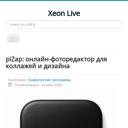
Xeon Live
Искать...
Toggle
Navigation
Главная
piZap: онлайн-фоторедактор для
LGA 2011-3
коллажей и дизайна
LGA 2011
Категория:
Графические программы
Процессоры
Опубликовано: 24 мая 2026
Инструкции
Рейтинги
Конференция
Системные программы