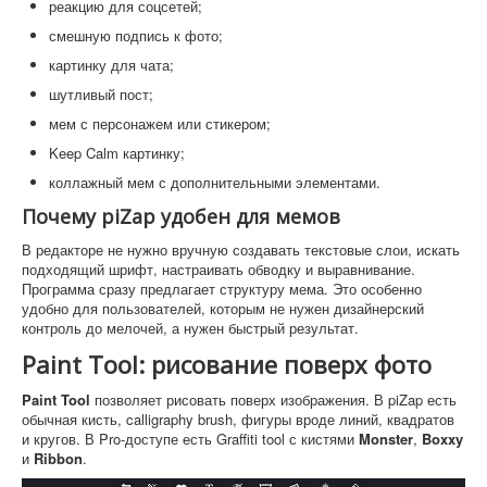
реакцию для соцсетей;
смешную подпись к фото;
картинку для чата;
шутливый пост;
мем с персонажем или стикером;
Keep Calm картинку;
коллажный мем с дополнительными элементами.
Почему piZap удобен для мемов
В редакторе не нужно вручную создавать текстовые слои, искать
подходящий шрифт, настраивать обводку и выравнивание.
Программа сразу предлагает структуру мема. Это особенно
удобно для пользователей, которым не нужен дизайнерский
контроль до мелочей, а нужен быстрый результат.
Paint Tool: рисование поверх фото
Paint Tool
позволяет рисовать поверх изображения. В piZap есть
обычная кисть, calligraphy brush, фигуры вроде линий, квадратов
и кругов. В Pro-доступе есть Graffiti tool с кистями
Monster
,
Boxxy
и
Ribbon
.