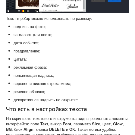
Текст в piZap можно использовать по-разному:
подпись на фото;
заголовок для поста;
дата события;
поздравление;
цитата;
рекламная фраза;
поясняющая надпись;
верхняя и нижняя строка мема;
речевое облачко;
декоративная надпись на открытке.
Что есть в настройках текста
На скриншоте текстового инструмента видны реальные элементы
интерфейса: поле
Text
, выбор
Font
, параметр
Size
, цвет,
Glow
,
BG
, блок
Align
, кнопки
DELETE
и
OK
. Такая логика удобна:
пользователь пишет текст, выбирает шрифт, задает размер и