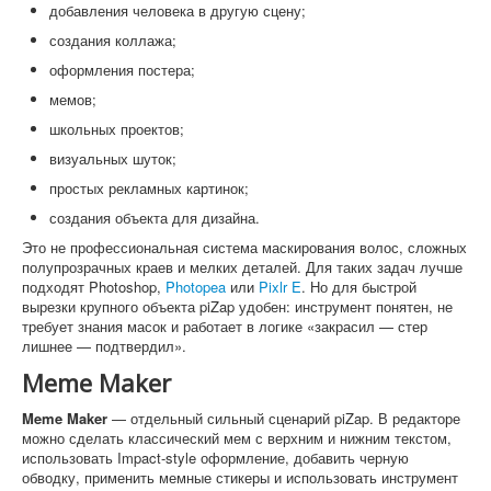
добавления человека в другую сцену;
создания коллажа;
оформления постера;
мемов;
школьных проектов;
визуальных шуток;
простых рекламных картинок;
создания объекта для дизайна.
Это не профессиональная система маскирования волос, сложных
полупрозрачных краев и мелких деталей. Для таких задач лучше
подходят Photoshop,
Photopea
или
Pixlr
E
. Но для быстрой
вырезки крупного объекта piZap удобен: инструмент понятен, не
требует знания масок и работает в логике «закрасил — стер
лишнее — подтвердил».
Meme Maker
Meme Maker
— отдельный сильный сценарий piZap. В редакторе
можно сделать классический мем с верхним и нижним текстом,
использовать Impact-style оформление, добавить черную
обводку, применить мемные стикеры и использовать инструмент