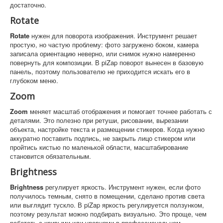
достаточно.
Rotate
Rotate
нужен для поворота изображения. Инструмент решает
простую, но частую проблему: фото загружено боком, камера
записала ориентацию неверно, или снимок нужно намеренно
повернуть для композиции. В piZap поворот вынесен в базовую
панель, поэтому пользователю не приходится искать его в
глубоком меню.
Zoom
Zoom
меняет масштаб отображения и помогает точнее работать с
деталями. Это полезно при ретуши, рисовании, вырезании
объекта, настройке текста и размещении стикеров. Когда нужно
аккуратно поставить подпись, не закрыть лицо стикером или
пройтись кистью по маленькой области, масштабирование
становится обязательным.
Brightness
Brightness
регулирует яркость. Инструмент нужен, если фото
получилось темным, снято в помещении, сделано против света
или выглядит тускло. В piZap яркость регулируется ползунком,
поэтому результат можно подбирать визуально. Это проще, чем
работать с кривыми или уровнями в профессиональном