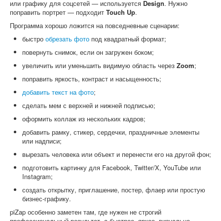
или графику для соцсетей — используется
Design
. Нужно
поправить портрет — подходит
Touch Up
.
Программа хорошо ложится на повседневные сценарии:
быстро
обрезать фото
под квадратный формат;
повернуть снимок, если он загружен боком;
увеличить или уменьшить видимую область через
Zoom
;
поправить яркость, контраст и насыщенность;
добавить текст на фото
;
сделать мем с верхней и нижней подписью;
оформить коллаж из нескольких кадров;
добавить рамку, стикер, сердечки, праздничные элементы
или надписи;
вырезать человека или объект и перенести его на другой фон;
подготовить картинку для Facebook, Twitter/X, YouTube или
Instagram;
создать открытку, приглашение, постер, флаер или простую
бизнес-графику.
piZap особенно заметен там, где нужен не строгий
профессиональный результат, а быстрое, яркое, визуально