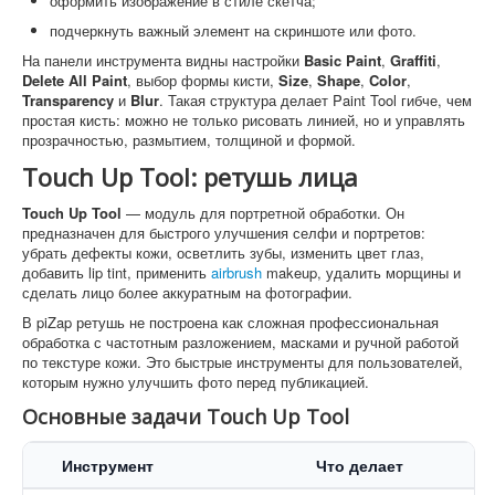
оформить изображение в стиле скетча;
подчеркнуть важный элемент на скриншоте или фото.
На панели инструмента видны настройки
Basic Paint
,
Graffiti
,
Delete All Paint
, выбор формы кисти,
Size
,
Shape
,
Color
,
Transparency
и
Blur
. Такая структура делает Paint Tool гибче, чем
простая кисть: можно не только рисовать линией, но и управлять
прозрачностью, размытием, толщиной и формой.
Touch Up Tool: ретушь лица
Touch Up Tool
— модуль для портретной обработки. Он
предназначен для быстрого улучшения селфи и портретов:
убрать дефекты кожи, осветлить зубы, изменить цвет глаз,
добавить lip tint, применить
airbrush
makeup, удалить морщины и
сделать лицо более аккуратным на фотографии.
В piZap ретушь не построена как сложная профессиональная
обработка с частотным разложением, масками и ручной работой
по текстуре кожи. Это быстрые инструменты для пользователей,
которым нужно улучшить фото перед публикацией.
Основные задачи Touch Up Tool
Инструмент
Что делает