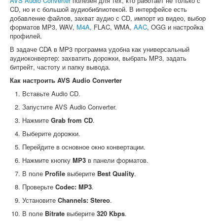
AVS Audio Converter
полезен для тех, кто работает не только с
CD, но и с большой аудиобиблиотекой. В интерфейсе есть
добавление файлов, захват аудио с CD, импорт из видео, выбор
форматов MP3, WAV,
M4A
, FLAC, WMA,
AAC
, OGG и настройка
профилей.
В задаче CDA в MP3 программа удобна как универсальный
аудиоконвертер: захватить дорожки, выбрать MP3, задать
битрейт, частоту и папку вывода.
Как настроить AVS Audio Converter
Вставьте Audio CD.
Запустите AVS Audio Converter.
Нажмите
Grab from CD
.
Выберите дорожки.
Перейдите в основное окно конвертации.
Нажмите кнопку
MP3
в панели форматов.
В поле
Profile
выберите
Best Quality
.
Проверьте
Codec: MP3
.
Установите
Channels: Stereo
.
В поле
Bitrate
выберите
320 Kbps
.