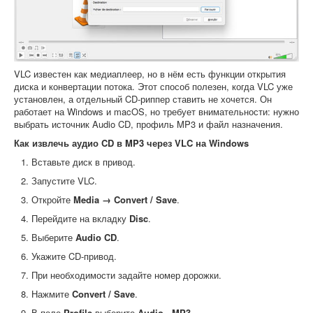
VLC известен как медиаплеер, но в нём есть функции открытия
диска и конвертации потока. Этот способ полезен, когда VLC уже
установлен, а отдельный CD-риппер ставить не хочется. Он
работает на Windows и macOS, но требует внимательности: нужно
выбрать источник Audio CD, профиль MP3 и файл назначения.
Как извлечь аудио CD в MP3 через VLC на Windows
Вставьте диск в привод.
Запустите VLC.
Откройте
Media → Convert / Save
.
Перейдите на вкладку
Disc
.
Выберите
Audio CD
.
Укажите CD-привод.
При необходимости задайте номер дорожки.
Нажмите
Convert / Save
.
В поле
Profile
выберите
Audio - MP3
.