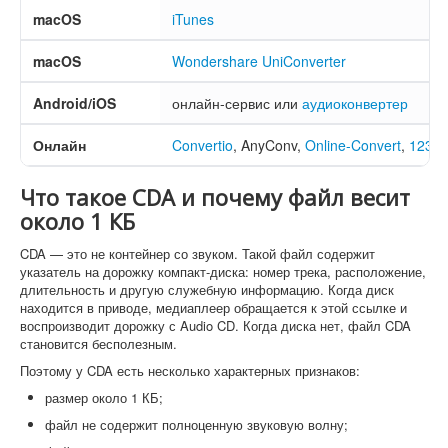
macOS
iTunes
macOS
Wondershare UniConverter
Android/iOS
онлайн-сервис или
аудиоконвертер
Онлайн
Convertio
, AnyConv,
Online-Convert
,
123a
Что такое CDA и почему файл весит
около 1 КБ
CDA — это не контейнер со звуком. Такой файл содержит
указатель на дорожку компакт-диска: номер трека, расположение,
длительность и другую служебную информацию. Когда диск
находится в приводе, медиаплеер обращается к этой ссылке и
воспроизводит дорожку с Audio CD. Когда диска нет, файл CDA
становится бесполезным.
Поэтому у CDA есть несколько характерных признаков:
размер около 1 КБ;
файл не содержит полноценную звуковую волну;