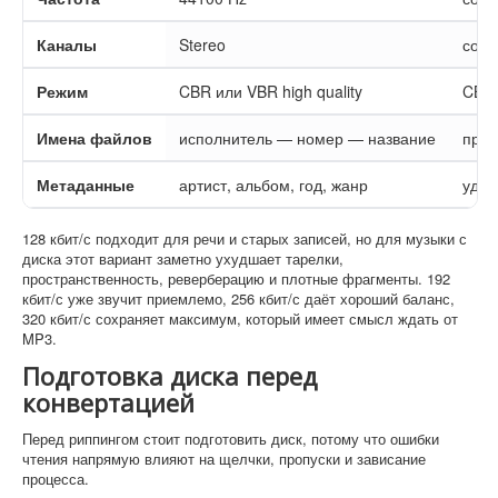
Каналы
Stereo
сохр
Режим
CBR или VBR high quality
CBR 
Имена файлов
исполнитель — номер — название
прощ
Метаданные
артист, альбом, год, жанр
удоб
128 кбит/с подходит для речи и старых записей, но для музыки с
диска этот вариант заметно ухудшает тарелки,
пространственность, реверберацию и плотные фрагменты. 192
кбит/с уже звучит приемлемо, 256 кбит/с даёт хороший баланс,
320 кбит/с сохраняет максимум, который имеет смысл ждать от
MP3.
Подготовка диска перед
конвертацией
Перед риппингом стоит подготовить диск, потому что ошибки
чтения напрямую влияют на щелчки, пропуски и зависание
процесса.