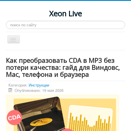
Xeon Live
Искать...
Toggle
Navigation
Главная
Как преобразовать CDA в MP3 без
LGA 2011-3
потери качества: гайд для Виндовс,
Mac, телефона и браузера
LGA 2011
Процессоры
Категория:
Инструкции
Опубликовано: 19 мая 2026
Инструкции
Рейтинги
Конференция
Системные программы