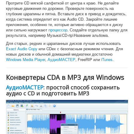
Протрите CD мягкой салфеткой от центра к краю. Не делайте
круговые движения по дорожке. Проверьте поверхность на
глубокие царапины и пятна. Вставьте диск в привод и дождитесь,
когда система определит его как Audio CD. Закройте лишние
приложения, особенно те, которые активно обращаются к диску
или сильно нагружают
процессор
. Создайте отдельную папку для
результата, например Музыка\CD-rip\Название альбома.
Для старых, редких и царапанных дисков лучше использовать
Exact Audio Copy
или CDex с безопасным режимом чтения. Для
новых дисков и обычной домашней медиатеки достаточно
Windows Media Player
,
АудиоМАСТЕР
, FreeRIP или
iTunes
.
Конвертеры CDA в MP3 для Windows
АудиоМАСТЕР
: простой способ сохранить
аудио с CD и подготовить MP3