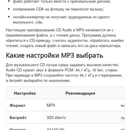
файл работает только вместе с оригинальным диском;
копирование CDA на флешку не переносит музыку;
онлайн-конвертер не получает аудиоданные из одного
маленького .cda.
Настоящее преобразование CD Audio в MP3 начинается не с
переименования файла, а с чтения диска. Программа должна
обратиться к CD-приводу, считать аудиопоток, обработать ошибки
чтения, создать новый файл и записать его на диск компьютера.
Какие настройки MP3 выбрать
Для музыкального CD лучше сразу задавать высокое качество.
Audio CD хранит звук в формате PCM: 44,1 кГц, 16 бит, стерео.
При переводе в MP3 сохраняйте частоту 44,1 кГц и стереорежим,
а битрейт выбирайте по назначению.
Настройка
Рекомендация
Формат
MP3
макс
Битрейт
320 кбит/с
лучш
Частота
44100 Hz
совп