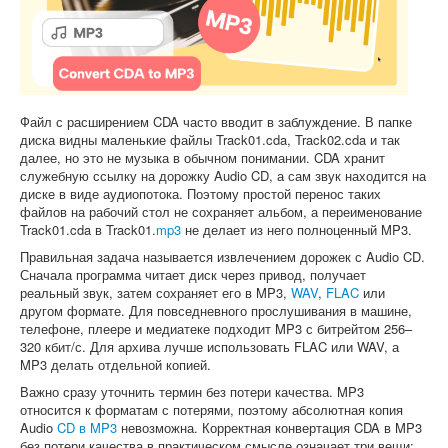
Софт
Файл с расширением CDA часто вводит в заблуждение. В папке
диска видны маленькие файлы Track01.cda, Track02.cda и так
далее, но это не музыка в обычном понимании. CDA хранит
служебную ссылку на дорожку Audio CD, а сам звук находится на
диске в виде аудиопотока. Поэтому простой перенос таких
файлов на рабочий стол не сохраняет альбом, а переименование
Track01.cda в Track01.
mp3
не делает из него полноценный MP3.
Правильная задача называется извлечением дорожек с Audio CD.
Сначала программа читает диск через привод, получает
реальный звук, затем сохраняет его в MP3,
WAV
,
FLAC
или
другом формате. Для повседневного прослушивания в машине,
телефоне, плеере и медиатеке подходит MP3 с битрейтом 256–
320 кбит/с. Для архива лучше использовать FLAC или WAV, а
MP3 делать отдельной копией.
Важно сразу уточнить термин без потери качества. MP3
относится к форматам с потерями, поэтому абсолютная копия
Audio
CD в MP3
невозможна. Корректная конвертация CDA в MP3
без потери качества в практическом смысле означает три вещи: