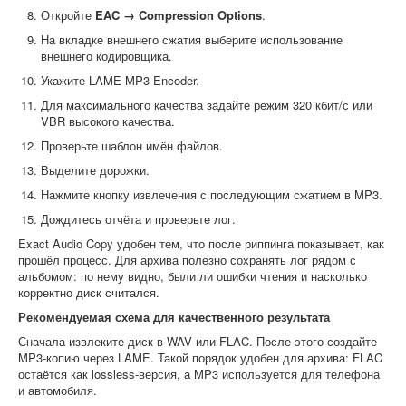
Откройте
EAC → Compression Options
.
На вкладке внешнего сжатия выберите использование
внешнего кодировщика.
Укажите LAME MP3 Encoder.
Для максимального качества задайте режим 320 кбит/с или
VBR высокого качества.
Проверьте шаблон имён файлов.
Выделите дорожки.
Нажмите кнопку извлечения с последующим сжатием в MP3.
Дождитесь отчёта и проверьте лог.
Exact Audio Copy удобен тем, что после риппинга показывает, как
прошёл процесс. Для архива полезно сохранять лог рядом с
альбомом: по нему видно, были ли ошибки чтения и насколько
корректно диск считался.
Рекомендуемая схема для качественного результата
Сначала извлеките диск в WAV или FLAC. После этого создайте
MP3-копию через LAME. Такой порядок удобен для архива: FLAC
остаётся как lossless-версия, а MP3 используется для телефона
и автомобиля.