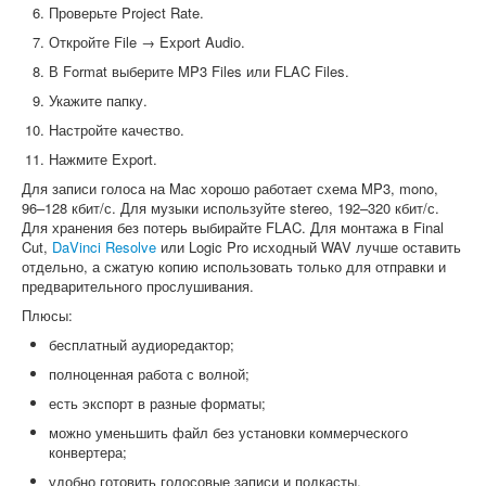
Проверьте Project Rate.
Откройте File → Export Audio.
В Format выберите MP3 Files или FLAC Files.
Укажите папку.
Настройте качество.
Нажмите Export.
Для записи голоса на Mac хорошо работает схема MP3, mono,
96–128 кбит/с. Для музыки используйте stereo, 192–320 кбит/с.
Для хранения без потерь выбирайте FLAC. Для монтажа в Final
Cut,
DaVinci Resolve
или Logic Pro исходный WAV лучше оставить
отдельно, а сжатую копию использовать только для отправки и
предварительного прослушивания.
Плюсы:
бесплатный аудиоредактор;
полноценная работа с волной;
есть экспорт в разные форматы;
можно уменьшить файл без установки коммерческого
конвертера;
удобно готовить голосовые записи и подкасты.