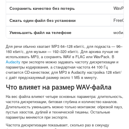
Сохранить качество без потерь
WavPac
Сжать один файл без установки
FreeCon
Уменьшить файл на телефоне
мобиль
Для речи обычно хватает MP3 64–128 кбит/с, для подкаста — 96–
160 кбит/с, для музыки — 192–320 кбит/с. Для архива лучше не
использовать MP3, а сохранять WAV в FLAC или WavPack. В
Audacity
при экспорте можно задавать частоту дискретизации и
параметры кодирования, а стандартная частота 44 100 Гц
считается CD-качеством; для MP3 в Audacity настройка 128 кбит/
с даёт предсказуемый размер около 1 МБ в минуту.
Что влияет на размер WAV-файла
На вес файла влияют четыре основных параметра: длительность,
частота дискретизации, битовая глубина и количество каналов.
Длительность уменьшить можно только монтажом: обрезкой пауз,
пустых хвостов, дублей и технической тишины. Остальные
параметры меняются при экспорте.
Частота дискретизации показывает, сколько раз в секунду