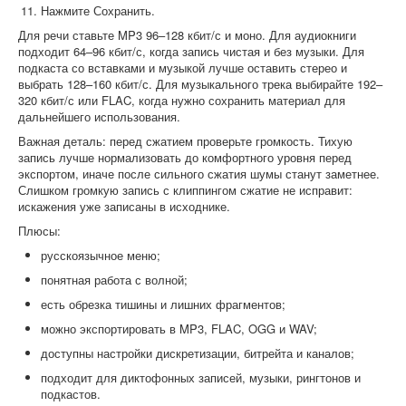
Нажмите Сохранить.
Для речи ставьте MP3 96–128 кбит/с и моно. Для аудиокниги
подходит 64–96 кбит/с, когда запись чистая и без музыки. Для
подкаста со вставками и музыкой лучше оставить стерео и
выбрать 128–160 кбит/с. Для музыкального трека выбирайте 192–
320 кбит/с или FLAC, когда нужно сохранить материал для
дальнейшего использования.
Важная деталь: перед сжатием проверьте громкость. Тихую
запись лучше нормализовать до комфортного уровня перед
экспортом, иначе после сильного сжатия шумы станут заметнее.
Слишком громкую запись с клиппингом сжатие не исправит:
искажения уже записаны в исходнике.
Плюсы:
русскоязычное меню;
понятная работа с волной;
есть обрезка тишины и лишних фрагментов;
можно экспортировать в MP3, FLAC, OGG и WAV;
доступны настройки дискретизации, битрейта и каналов;
подходит для диктофонных записей, музыки, рингтонов и
подкастов.