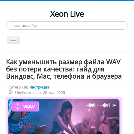
Xeon Live
Искать...
Toggle
Navigation
Главная
Как уменьшить размер файла WAV
LGA 2011-3
без потери качества: гайд для
Виндовс, Mac, телефона и браузера
LGA 2011
Процессоры
Категория:
Инструкции
Опубликовано: 29 мая 2026
Инструкции
Рейтинги
Конференция
Системные программы