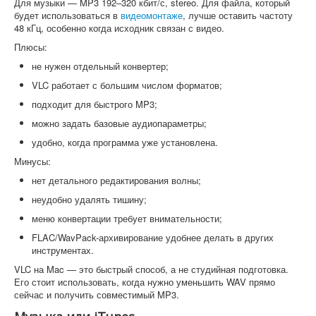
Для музыки — MP3 192–320 кбит/с, stereo. Для файла, который
будет использоваться в
видеомонтаже
, лучше оставить частоту
48 кГц, особенно когда исходник связан с видео.
Плюсы:
не нужен отдельный конвертер;
VLC работает с большим числом форматов;
подходит для быстрого MP3;
можно задать базовые аудиопараметры;
удобно, когда программа уже установлена.
Минусы:
нет детального редактирования волны;
неудобно удалять тишину;
меню конвертации требует внимательности;
FLAC/WavPack-архивирование удобнее делать в других
инструментах.
VLC на Mac — это быстрый способ, а не студийная подготовка.
Его стоит использовать, когда нужно уменьшить WAV прямо
сейчас и получить совместимый MP3.