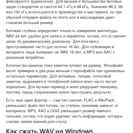
фиксируется аудиосигнал. Для музыки и большинства бытовых
задач стандартом остаются 44,1 кГц и 48 кГц. Значения 88,2, 96
или 192 кГц используются в производстве и мастеринге, но при
обычной отправке файла по почте или в мессенджере дают
слишком большой размер.
Битовая глубина определяет точность измерения амплитуды.
WAV 24 бит удобен для записи и обработки, потому что оставляет
запас по динамическому диапазону. Для итогового
прослушивания часто достаточно 16 бит. Для публикации в
интернете чаще выбирают не WAV 16 бит, а MP3 или AAC с
разумным битрейтом.
Количество каналов тоже заметно влияет на размер. Монофайл
весит примерно в два раза меньше стереофайла при одинаковых
остальных параметрах. Для интервью, лекции, голосовой
заметки, аудиокниги и телефонной записи моно часто звучит
нормально. Для музыки перевод в моно разрушает панораму,
поэтому перед сохранением нужно прослушать результат.
Есть ещё один фактор — сам тип сжатия. FLAC и WavPack
уменьшают файл без потерь, но степень экономии зависит от
материала. MP3, AAC и OGG уменьшают размер намного
сильнее, потому что кодек удаляет часть информации, которую
считает менее важной для слуха.
Как сжать WAV на Windows