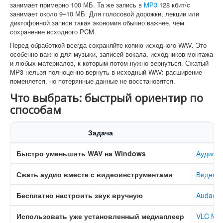
занимает примерно 100 МБ. Та же запись в
MP3
128 кбит/с
занимает около 9–10 МБ. Для голосовой дорожки, лекции или
диктофонной записи такая экономия обычно важнее, чем
сохранение исходного PCM.
Перед обработкой всегда сохраняйте копию исходного WAV. Это
особенно важно для музыки, записей вокала, исходников монтажа
и любых материалов, к которым потом нужно вернуться. Сжатый
MP3 нельзя полноценно вернуть в исходный WAV: расширение
поменяется, но потерянные данные не восстановятся.
Что выбрать: быстрый ориентир по
способам
Задача
Быстро уменьшить WAV на Windows
АудиоМ
Сжать аудио вместе с видеоинструментами
ВидеоМ
Бесплатно настроить звук вручную
Audacity
Использовать уже установленный медиаплеер
VLC Med