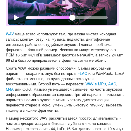
Софт
WAV
чаще всего используют там, где важна чистая исходная
запись: монтаж, озвучка, музыка, подкасты, диктофонные
интервью, работа со студийным звуком. Главная проблема
формата — большой размер. Несколько минут стереозвука в
PCM 16 бит 44,1 кГц занимают десятки мегабайт, а запись 24 бит
96 кГц быстро превращается в файл на сотни мегабайт.
Сжать WAV можно разными способами. Самый аккуратный
вариант — сохранить звук без потерь в
FLAC
или WavPack. Такой
файл станет меньше, но аудиоданные останутся
восстановимыми. Второй путь — перевести
WAV в MP3
,
AAC
,
M4A
или OGG. Размер уменьшается сильнее, но часть звуковой
информации отбрасывается кодеком. Третий вариант — изменить
параметры самого аудио: снизить частоту дискретизации,
перевести стерео в моно, уменьшить битовую глубину, вырезать
тишину и лишние фрагменты.
Размер несжатого WAV рассчитывается просто: длительность ×
частота дискретизации × битовая глубина × число каналов.
Например, стереозапись 44,1 кГц 16 бит длительностью 10 минут