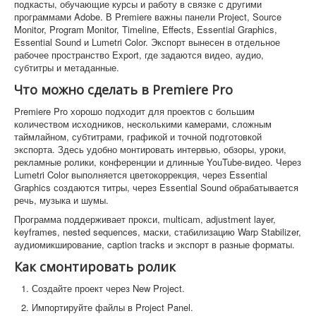
подкасты, обучающие курсы и работу в связке с другими
программами Adobe. В Premiere важны панели Project, Source
Monitor, Program Monitor, Timeline, Effects, Essential Graphics,
Essential Sound и Lumetri Color. Экспорт вынесен в отдельное
рабочее пространство Export, где задаются видео, аудио,
субтитры и метаданные.
Что можно сделать в Premiere Pro
Premiere Pro хорошо подходит для проектов с большим
количеством исходников, несколькими камерами, сложным
таймлайном, субтитрами, графикой и точной подготовкой
экспорта. Здесь удобно монтировать интервью, обзоры, уроки,
рекламные ролики, конференции и длинные YouTube-видео. Через
Lumetri Color выполняется цветокоррекция, через Essential
Graphics создаются титры, через Essential Sound обрабатывается
речь, музыка и шумы.
Программа поддерживает прокси, multicam, adjustment layer,
keyframes, nested sequences, маски, стабилизацию Warp Stabilizer,
аудиомикширование, caption tracks и экспорт в разные форматы.
Как смонтировать ролик
Создайте проект через New Project.
Импортируйте файлы в Project Panel.