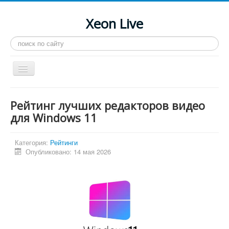
Xeon Live
Искать...
Toggle
Navigation
Главная
Рейтинг лучших редакторов видео
LGA 2011-3
для Windows 11
LGA 2011
Категория:
Рейтинги
Процессоры
Опубликовано: 14 мая 2026
Инструкции
Рейтинги
Конференция
Системные программы