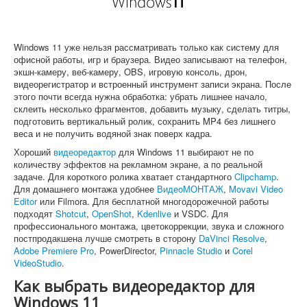
Софт
Windows 11 уже нельзя рассматривать только как систему для
офисной работы, игр и браузера. Видео записывают на телефон,
экшн-камеру, веб-камеру, OBS, игровую консоль, дрон,
видеорегистратор и встроенный инструмент записи экрана. После
этого почти всегда нужна обработка: убрать лишнее начало,
склеить несколько фрагментов, добавить музыку, сделать титры,
подготовить вертикальный ролик, сохранить MP4 без лишнего
веса и не получить водяной знак поверх кадра.
Хороший
видеоредактор
для Windows 11 выбирают не по
количеству эффектов на рекламном экране, а по реальной
задаче. Для короткого ролика хватает стандартного
Clipchamp
.
Для домашнего монтажа удобнее
ВидеоМОНТАЖ
,
Movavi Video
Editor
или Filmora. Для бесплатной многодорожечной работы
подходят
Shotcut
,
OpenShot
,
Kdenlive
и VSDC. Для
профессионального монтажа, цветокоррекции, звука и сложного
постпродакшена лучше смотреть в сторону
DaVinci Resolve
,
Adobe Premiere Pro
, PowerDirector,
Pinnacle Studio
и
Corel
VideoStudio
.
Как выбрать видеоредактор для
Windows 11