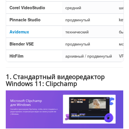
Corel VideoStudio
средний
шабл
Pinnacle Studio
продвинутый
keyfr
Avidemux
технический
быст
Blender VSE
продвинутый
монт
HitFilm
архивный / продвинутый
VFX 
1. Стандартный видеоредактор
Windows 11: Clipchamp