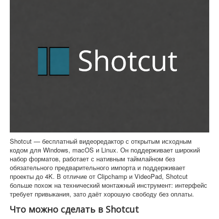
Shotcut — бесплатный видеоредактор с открытым исходным
кодом для Windows, macOS и Linux. Он поддерживает широкий
набор форматов, работает с нативным таймлайном без
обязательного предварительного импорта и поддерживает
проекты до 4K. В отличие от Clipchamp и VideoPad, Shotcut
больше похож на технический монтажный инструмент: интерфейс
требует привыкания, зато даёт хорошую свободу без оплаты.
Что можно сделать в Shotcut