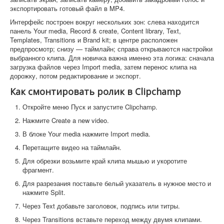
экспортировать готовый файл в MP4.
Интерфейс построен вокруг нескольких зон: слева находится
панель Your media, Record & create, Content library, Text,
Templates, Transitions и Brand kit; в центре расположен
предпросмотр; снизу — таймлайн; справа открываются настройки
выбранного клипа. Для новичка важна именно эта логика: сначала
загрузка файлов через Import media, затем перенос клипа на
дорожку, потом редактирование и экспорт.
Как смонтировать ролик в Clipchamp
Откройте меню Пуск и запустите Clipchamp.
Нажмите Create a new video.
В блоке Your media нажмите Import media.
Перетащите видео на таймлайн.
Для обрезки возьмите край клипа мышью и укоротите
фрагмент.
Для разрезания поставьте белый указатель в нужное место и
нажмите Split.
Через Text добавьте заголовок, подпись или титры.
Через Transitions вставьте переход между двумя клипами.