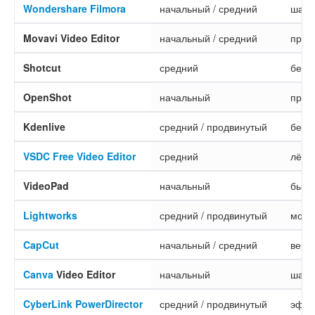
Wondershare Filmora
начальный / средний
шабл
Movavi Video Editor
начальный / средний
прос
Shotcut
средний
бесп
OpenShot
начальный
прос
Kdenlive
средний / продвинутый
бесп
VSDC Free Video Editor
средний
лёгк
VideoPad
начальный
быст
Lightworks
средний / продвинутый
монт
CapCut
начальный / средний
верт
Canva
Video Editor
начальный
шабл
CyberLink PowerDirector
средний / продвинутый
эффе