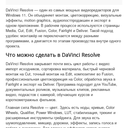
DaVinci Resolve — один из самых мощных видеоредакторов для
Windows 11. Он объединяет монтаж, цветокоррекцию, визуальные
эффекты, motion graphics, аудиопостпродакшен и экспорт в
одном приложении. В рабочем процессе используются страницы
Media, Cut, Edit, Fusion, Color, Fairlight и Deliver. Такой подход
удобен: монтажёр не переключается между разными
программами, а двигается по этапам производства внутри одного
проекта.
Что можно сделать в DaVinci Resolve
DaVinci Resolve закрывает почти весь цикл работы с видео:
импорт исходников, сортировка материала, быстрый черновой
монтаж на Cut, точный монтаж на Edit, композитинг во Fusion,
профессиональная цветокоррекция на Color, обработка звука в
Fairlight и экспорт на Deliver. Программа подходит для YouTube,
документальных роликов, музыкальных клипов, рекламных
видео, подкастов с камерой, обучающих курсов и
короткометражных фильмов.
Главная сила Resolve — цвет. Здесь есть ноды, кривые, Color
Wheels, Qualifier, Power Windows, LUT, стабилизация, трекинг и
расширенные инструменты грейдинга. Для звука есть
шумоподавление, микшер, дорожки, эффекты, запись голоса и
работа с диалогами. Для сложных эффектов используется