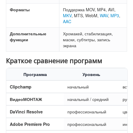
Форматы
Поддержка MOV, MP4, AVI,
MKV
, MTS, WebM,
WAV
,
MP3
,
AAC
Дополнительные
Хромакей, стабилизация,
функции
маски, субтитры, запись
экрана
Краткое сравнение программ
Программа
Уровень
Clipchamp
начальный
встр
ВидеоМОНТАЖ
начальный / средний
русс
DaVinci Resolve
профессиональный
цвето
Adobe Premiere Pro
профессиональный
инду