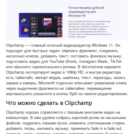
Clipchamp — главный штатный видеоредактор Windows 11. Он
подходит для быстрых задач: обрезать фрагмент, соединить
несколько клипов, добавить текст, поставить фоновую музыку,
подготовить видео для YouTube Shorts, Instagram Reels, TikTok
или обычного горизонтального ролика. В бесплатном варианте
Clipchamp экспортирует видео в 1080p HD, а внутри редактора
есть таймлайн, импорт медиа, шаблоны, текст, переходы, запись
экрана и камеры. Microsoft отдельно описывает разрезание клипа
через выделение фрагмента на таймлайне, перемещение
вертикального указателя и кнопку Split на панели редактирования.
Что можно сделать в Clipchamp
Clipchamp хорошо справляется с базовым монтажом видео на
компьютере. В нём удобно собрать короткий ролик из нескольких
файлов, подрезать лишние куски, изменить соотношение сторон,
добавить титры, наложить музыку, применить fade in и fade out,
записать экран, записать камеру, добавить закадровый голос и