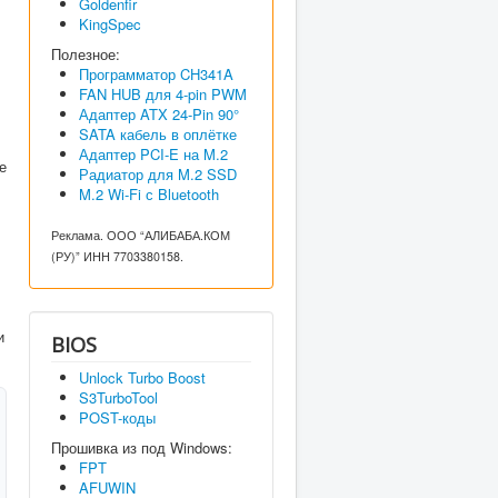
Goldenfir
KingSpec
Полезное:
Программатор CH341A
FAN HUB для 4-pin PWM
Адаптер ATX 24-Pin 90°
SATA кабель в оплётке
Адаптер PCI-E на M.2
е
Радиатор для M.2 SSD
M.2 Wi-Fi с Bluetooth
Реклама. ООО “АЛИБАБА.КОМ
(РУ)” ИНН 7703380158.
и
BIOS
Unlock Turbo Boost
S3TurboTool
POST-коды
Прошивка из под Windows:
FPT
AFUWIN