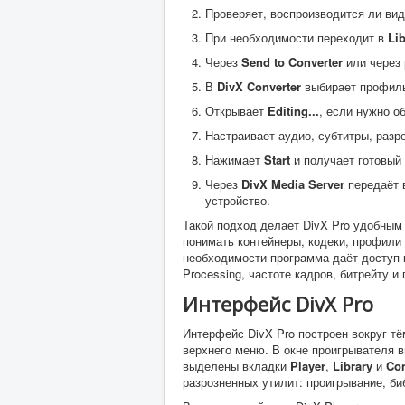
Проверяет, воспроизводится ли виде
При необходимости переходит в
Lib
Через
Send to Converter
или через
В
DivX Converter
выбирает профиль
Открывает
Editing...
, если нужно о
Настраивает аудио, субтитры, разр
Нажимает
Start
и получает готовый
Через
DivX Media Server
передаёт в
устройство.
Такой подход делает DivX Pro удобным
понимать контейнеры, кодеки, профили
необходимости программа даёт доступ к 
Processing, частоте кадров, битрейту 
Интерфейс DivX Pro
Интерфейс DivX Pro построен вокруг тё
верхнего меню. В окне проигрывателя 
выделены вкладки
Player
,
Library
и
Con
разрозненных утилит: проигрывание, би