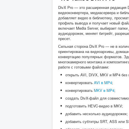
DivX Pro — это расширенная редакция D
видеоконвертера, медиасервера и библи
добавляет видео в библиотеку, просмат
профиль вывода и получает новый файл
включает Media Server, выбирает папки
аудиодорожек, меняет битрейт, разреше
пресет.
Сильная сторона DivX Pro — не в коли
ориентирована на видеоархивы, домашн
конвертацию популярных форматов. Зде
многокамерного монтажа и композитинг
работе с готовыми файлами:
открыть AVI, DIVX, MKV и MP4 без 
конвертировать
AVI в MP4
;
конвертировать
MKV в MP4
;
создать DivX-файл для совместимог
подготовить HEVC-видео в MKV;
добавить несколько аудиодорожек;
добавить субтитры SRT, ASS или S