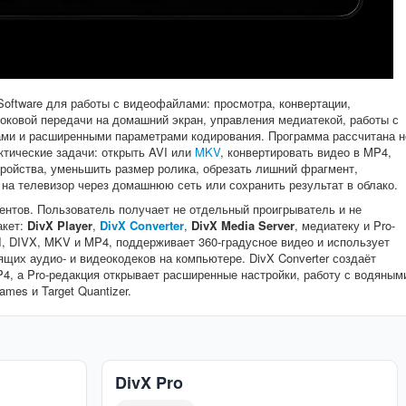
Software для работы с видеофайлами: просмотра, конвертации,
токовой передачи на домашний экран, управления медиатекой, работы с
ами и расширенными параметрами кодирования. Программа рассчитана н
ктические задачи: открыть AVI или
MKV
, конвертировать видео в MP4,
стройства, уменьшить размер ролика, обрезать лишний фрагмент,
 на телевизор через домашнюю сеть или сохранить результат в облако.
нентов. Пользователь получает не отдельный проигрыватель и не
акет:
DivX Player
,
DivX Converter
,
DivX Media Server
, медиатеку и Pro-
I, DIVX, MKV и MP4, поддерживает 360-градусное видео и использует
ящих аудио- и видеокодеков на компьютере. DivX Converter создаёт
4, а Pro-редакция открывает расширенные настройки, работу с водяным
mes и Target Quantizer.
DivX Pro