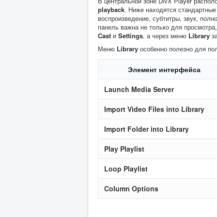
В центральной зоне DivX Player распо
playback
. Ниже находятся стандартные
воспроизведение, субтитры, звук, полн
панель важна не только для просмотра,
Cast
и
Settings
, а через меню
Library
за
Меню
Library
особенно полезно для пол
Элемент интерфейса
Launch Media Server
Import Video Files into Library
Import Folder into Library
Play Playlist
Loop Playlist
Column Options