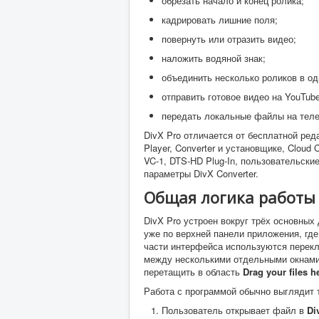
обрезать начало и конец ролика;
кадрировать лишние поля;
повернуть или отразить видео;
наложить водяной знак;
объединить несколько роликов в о
отправить готовое видео на YouTube
передать локальные файлы на телев
DivX Pro отличается от бесплатной ред
Player, Converter и установщике, Cloud
VC-1, DTS-HD Plug-In, пользовательски
параметры DivX Converter.
Общая логика работы
DivX Pro устроен вокруг трёх основных
уже по верхней панели приложения, гд
части интерфейса используются пере
между несколькими отдельными окнами
перетащить в область
Drag your files h
Работа с программой обычно выглядит 
Пользователь открывает файл в
Di