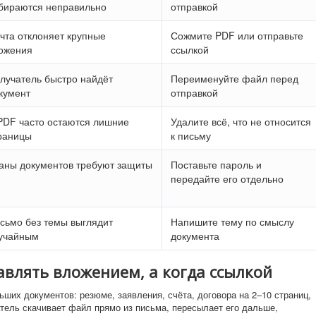
бираются неправильно
отправкой
чта отклоняет крупные
Сожмите PDF или отправьте
ожения
ссылкой
лучатель быстро найдёт
Переименуйте файл перед
кумент
отправкой
PDF часто остаются лишние
Удалите всё, что не относится
раницы
к письму
аны документов требуют защиты
Поставьте пароль и
передайте его отдельно
сьмо без темы выглядит
Напишите тему по смыслу
учайным
документа
авлять вложением, а когда ссылкой
ших документов: резюме, заявления, счёта, договора на 2–10 страниц,
атель скачивает файл прямо из письма, пересылает его дальше,