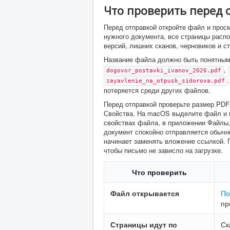
Что проверить перед 
Перед отправкой откройте файл и просм
нужного документа, все страницы распо
версий, лишних сканов, черновиков и с
Название файла должно быть понятны
,
dogovor_postavki_ivanov_2026.pdf
zayavlenie_na_otpusk_sidorova.pdf
потеряется среди других файлов.
Перед отправкой проверьте размер PDF
Свойства. На macOS выделите файл и н
свойствах файла, в приложении Файлы,
документ спокойно отправляется обычн
начинает заменять вложение ссылкой. 
чтобы письмо не зависло на загрузке.
Что проверить
Файл открывается
По
пр
Страницы идут по
Ск