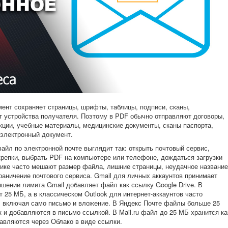
ент сохраняет страницы, шрифты, таблицы, подписи, сканы,
т устройства получателя. Поэтому в PDF обычно отправляют договоры,
укции, учебные материалы, медицинские документы, сканы паспорта,
 электронный документ.
йл по электронной почте выглядит так: открыть почтовый сервис,
крепки, выбрать PDF на компьютере или телефоне, дождаться загрузки
тике часто мешают размер файла, лишние страницы, неудачное название
раничение почтового сервиса. Gmail для личных аккаунтов принимает
шении лимита Gmail добавляет файл как ссылку Google Drive. В
 25 МБ, а в классическом Outlook для интернет-аккаунтов часто
, включая само письмо и вложение. В Яндекс Почте файлы больше 25
 и добавляются в письмо ссылкой. В Mail.ru файл до 25 МБ хранится ка
авляются через Облако в виде ссылки.