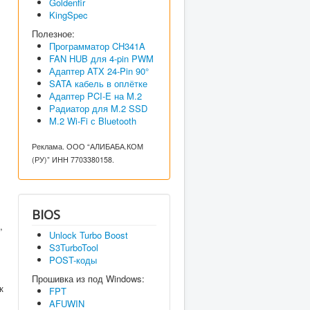
Goldenfir
KingSpec
Полезное:
Программатор CH341A
FAN HUB для 4-pin PWM
Адаптер ATX 24-Pin 90°
SATA кабель в оплётке
Адаптер PCI-E на M.2
Радиатор для M.2 SSD
M.2 Wi-Fi с Bluetooth
Реклама. ООО “АЛИБАБА.КОМ
(РУ)” ИНН 7703380158.
BIOS
,
Unlock Turbo Boost
S3TurboTool
POST-коды
Прошивка из под Windows:
к
FPT
AFUWIN