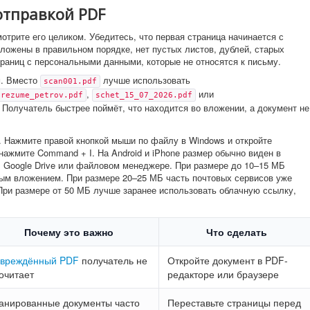
отправкой PDF
отрите его целиком. Убедитесь, что первая страница начинается с
ложены в правильном порядке, нет пустых листов, дублей, старых
траниц с персональными данными, которые не относятся к письму.
м. Вместо
лучше использовать
scan001.pdf
,
или
rezume_petrov.pdf
schet_15_07_2026.pdf
. Получатель быстрее поймёт, что находится во вложении, а документ не
. Нажмите правой кнопкой мыши по файлу в Windows и откройте
ажмите Command + I. На Android и iPhone размер обычно виден в
 Google Drive или файловом менеджере. При размере до 10–15 МБ
ым вложением. При размере 20–25 МБ часть почтовых сервисов уже
При размере от 50 МБ лучше заранее использовать облачную ссылку,
Почему это важно
Что сделать
вреждённый PDF
получатель не
Откройте документ в PDF-
очитает
редакторе или браузере
анированные документы часто
Переставьте страницы перед