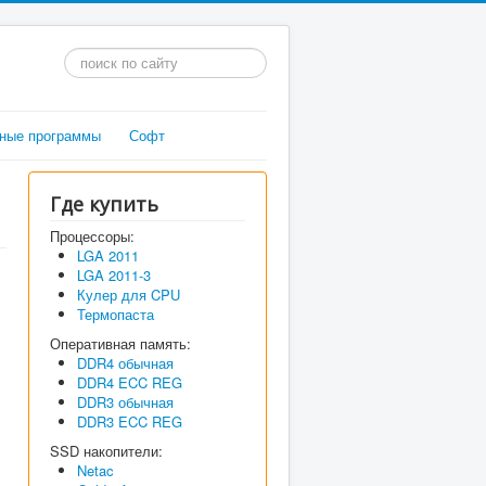
Искать...
ные программы
Софт
Где купить
Процессоры:
LGA 2011
LGA 2011-3
Кулер для CPU
Термопаста
Оперативная память:
DDR4 обычная
DDR4 ECC REG
DDR3 обычная
DDR3 ECC REG
SSD накопители:
Netac