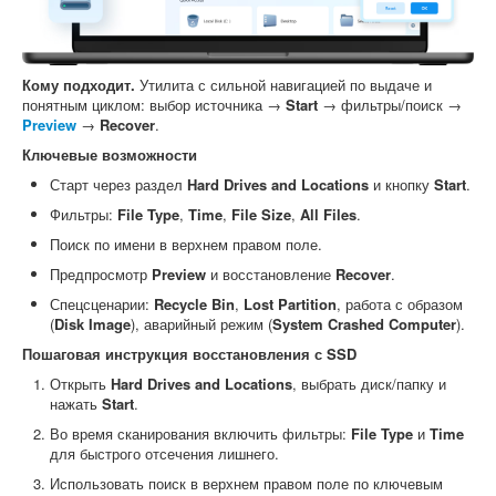
Кому подходит.
Утилита с сильной навигацией по выдаче и
понятным циклом: выбор источника →
Start
→ фильтры/поиск →
Preview
→
Recover
.
Ключевые возможности
Старт через раздел
Hard Drives and Locations
и кнопку
Start
.
Фильтры:
File Type
,
Time
,
File Size
,
All Files
.
Поиск по имени в верхнем правом поле.
Предпросмотр
Preview
и восстановление
Recover
.
Спецсценарии:
Recycle Bin
,
Lost Partition
, работа с образом
(
Disk Image
), аварийный режим (
System Crashed Computer
).
Пошаговая инструкция восстановления с SSD
Открыть
Hard Drives and Locations
, выбрать диск/папку и
нажать
Start
.
Во время сканирования включить фильтры:
File Type
и
Time
для быстрого отсечения лишнего.
Использовать поиск в верхнем правом поле по ключевым