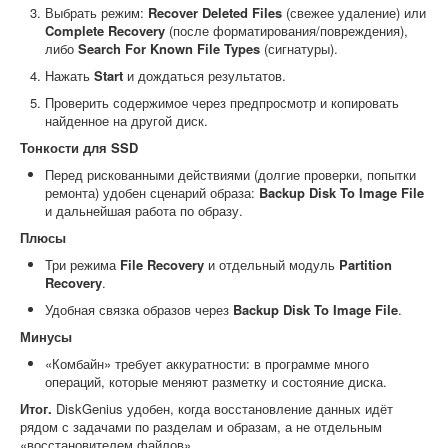
Выбрать режим:
Recover Deleted Files
(свежее удаление) или
Complete Recovery
(после форматирования/повреждения),
либо
Search For Known File Types
(сигнатуры).
Нажать
Start
и дождаться результатов.
Проверить содержимое через предпросмотр и копировать
найденное на другой диск.
Тонкости для SSD
Перед рискованными действиями (долгие проверки, попытки
ремонта) удобен сценарий образа:
Backup Disk To Image File
и дальнейшая работа по образу.
Плюсы
Три режима
File Recovery
и отдельный модуль
Partition
Recovery
.
Удобная связка образов через
Backup Disk To Image File
.
Минусы
«Комбайн» требует аккуратности: в программе много
операций, которые меняют разметку и состояние диска.
Итог.
DiskGenius удобен, когда восстановление данных идёт
рядом с задачами по разделам и образам, а не отдельным
«восстановителем файлов».