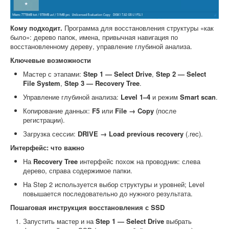
Кому подходит.
Программа для восстановления структуры «как
было»: дерево папок, имена, привычная навигация по
восстановленному дереву, управление глубиной анализа.
Ключевые возможности
Мастер с этапами:
Step 1 — Select Drive
,
Step 2 — Select
File System
,
Step 3 — Recovery Tree
.
Управление глубиной анализа:
Level 1–4
и режим
Smart scan
.
Копирование данных:
F5
или
File → Copy
(после
регистрации).
Загрузка сессии:
DRIVE → Load previous recovery
(.rec).
Интерфейс: что важно
На
Recovery Tree
интерфейс похож на проводник: слева
дерево, справа содержимое папки.
На Step 2 используется выбор структуры и уровней; Level
повышается последовательно до нужного результата.
Пошаговая инструкция восстановления с SSD
Запустить мастер и на
Step 1 — Select Drive
выбрать