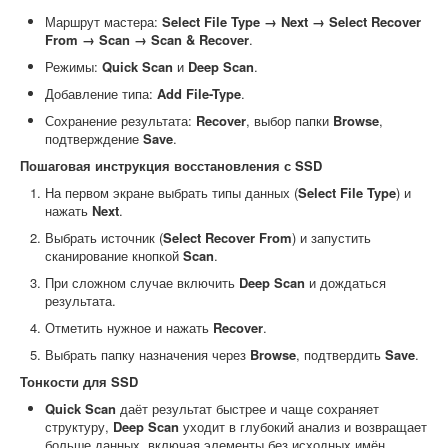
Маршрут мастера:
Select File Type → Next → Select Recover
From → Scan → Scan & Recover
.
Режимы:
Quick Scan
и
Deep Scan
.
Добавление типа:
Add File-Type
.
Сохранение результата:
Recover
, выбор папки
Browse
,
подтверждение
Save
.
Пошаговая инструкция восстановления с SSD
На первом экране выбрать типы данных (
Select File Type
) и
нажать
Next
.
Выбрать источник (
Select Recover From
) и запустить
сканирование кнопкой
Scan
.
При сложном случае включить
Deep Scan
и дождаться
результата.
Отметить нужное и нажать
Recover
.
Выбрать папку назначения через
Browse
, подтвердить
Save
.
Тонкости для SSD
Quick Scan
даёт результат быстрее и чаще сохраняет
структуру,
Deep Scan
уходит в глубокий анализ и возвращает
больше данных, включая элементы без исходных имён.