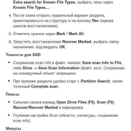
Extra search for Known File Types
, выбрать типы через
Known File Types...
.
После скана открыть правильный вариант раздела,
ориентироваться на структуру и на колонку
Rec
(оценка
шансов восстановления).
Отметить нужное через
Mark / Mark All
.
Запустить восстановление
Recover Marked
, выбрать папку
назначения, подтвердить
OK
.
Тонкости для SSD
Сохранение scan info в файл: чекбокс
Save scan Info to File
,
либо
Drive → Save Scan Information
(файл .scn). Сохранение
на сканируемый объект запрещено.
При пропаже раздела удобен старт с
Partition Search
, затем
точечный
Complete scan
.
Плюсы
Сильная связка команд
Open Drive Files (F5)
,
Scan (F6)
,
Recover/Recover Marked
и маркировка.
Глубокая настройка Scan (области, сигнатуры, сохранение
scan info).
Минусы