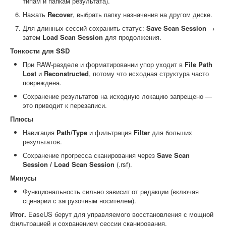
типам и папкам результата).
Нажать
Recover
, выбрать папку назначения на другом диске.
Для длинных сессий сохранить статус:
Save Scan Session
→
затем
Load Scan Session
для продолжения.
Тонкости для SSD
При RAW-разделе и форматировании упор уходит в
File Path
Lost
и
Reconstructed
, потому что исходная структура часто
повреждена.
Сохранение результатов на исходную локацию запрещено —
это приводит к перезаписи.
Плюсы
Навигация
Path/Type
и фильтрация
Filter
для больших
результатов.
Сохранение прогресса сканирования через
Save Scan
Session / Load Scan Session
(.rsf).
Минусы
Функциональность сильно зависит от редакции (включая
сценарии с загрузочным носителем).
Итог.
EaseUS берут для управляемого восстановления с мощной
фильтрацией и сохранением сессии сканирования.