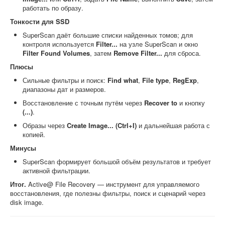
работать по образу.
Тонкости для SSD
SuperScan даёт большие списки найденных томов; для
контроля используется
Filter...
на узле SuperScan и окно
Filter Found Volumes
, затем
Remove Filter...
для сброса.
Плюсы
Сильные фильтры и поиск:
Find what
,
File type
,
RegExp
,
диапазоны дат и размеров.
Восстановление с точным путём через
Recover to
и кнопку
(...)
.
Образы через
Create Image... (Ctrl+I)
и дальнейшая работа с
копией.
Минусы
SuperScan формирует большой объём результатов и требует
активной фильтрации.
Итог.
Active@ File Recovery — инструмент для управляемого
восстановления, где полезны фильтры, поиск и сценарий через
disk image.