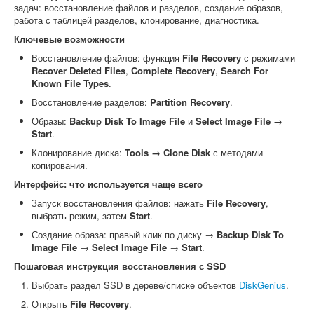
задач: восстановление файлов и разделов, создание образов,
работа с таблицей разделов, клонирование, диагностика.
Ключевые возможности
Восстановление файлов: функция
File Recovery
с режимами
Recover Deleted Files
,
Complete Recovery
,
Search For
Known File Types
.
Восстановление разделов:
Partition Recovery
.
Образы:
Backup Disk To Image File
и
Select Image File →
Start
.
Клонирование диска:
Tools → Clone Disk
с методами
копирования.
Интерфейс: что используется чаще всего
Запуск восстановления файлов: нажать
File Recovery
,
выбрать режим, затем
Start
.
Создание образа: правый клик по диску →
Backup Disk To
Image File
→
Select Image File
→
Start
.
Пошаговая инструкция восстановления с SSD
Выбрать раздел SSD в дереве/списке объектов
DiskGenius
.
Открыть
File Recovery
.