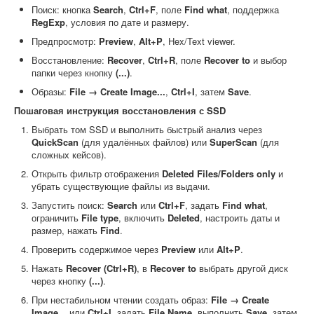
Поиск: кнопка
Search
,
Ctrl+F
, поле
Find what
, поддержка
RegExp
, условия по дате и размеру.
Предпросмотр:
Preview
,
Alt+P
, Hex/Text viewer.
Восстановление:
Recover
,
Ctrl+R
, поле
Recover to
и выбор
папки через кнопку
(...)
.
Образы:
File → Create Image...
,
Ctrl+I
, затем
Save
.
Пошаговая инструкция восстановления с SSD
Выбрать том SSD и выполнить быстрый анализ через
QuickScan
(для удалённых файлов) или
SuperScan
(для
сложных кейсов).
Открыть фильтр отображения
Deleted Files/Folders only
и
убрать существующие файлы из выдачи.
Запустить поиск:
Search
или
Ctrl+F
, задать
Find what
,
ограничить
File type
, включить
Deleted
, настроить даты и
размер, нажать
Find
.
Проверить содержимое через
Preview
или
Alt+P
.
Нажать
Recover (Ctrl+R)
, в
Recover to
выбрать другой диск
через кнопку
(...)
.
При нестабильном чтении создать образ:
File → Create
Image...
или
Ctrl+I
, задать
File Name
, выполнить
Save
, затем