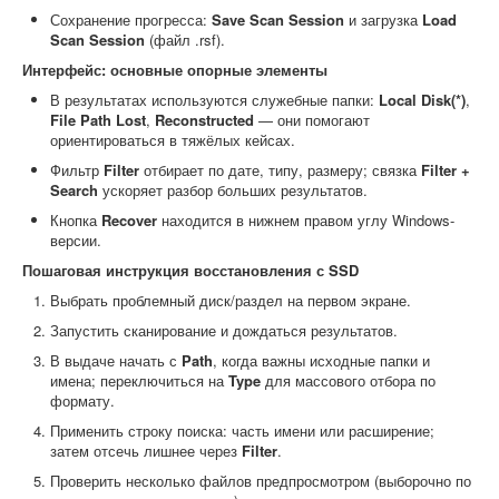
Сохранение прогресса:
Save Scan Session
и загрузка
Load
Scan Session
(файл .rsf).
Интерфейс: основные опорные элементы
В результатах используются служебные папки:
Local Disk(*)
,
File Path Lost
,
Reconstructed
— они помогают
ориентироваться в тяжёлых кейсах.
Фильтр
Filter
отбирает по дате, типу, размеру; связка
Filter +
Search
ускоряет разбор больших результатов.
Кнопка
Recover
находится в нижнем правом углу Windows-
версии.
Пошаговая инструкция восстановления с SSD
Выбрать проблемный диск/раздел на первом экране.
Запустить сканирование и дождаться результатов.
В выдаче начать с
Path
, когда важны исходные папки и
имена; переключиться на
Type
для массового отбора по
формату.
Применить строку поиска: часть имени или расширение;
затем отсечь лишнее через
Filter
.
Проверить несколько файлов предпросмотром (выборочно по