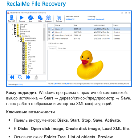
ReclaiMe File Recovery
Кому подходит.
Windows-программа с практичной компоновкой:
выбор источника →
Start
→ дерево/список/предпросмотр →
Save
,
плюс работа с образами и импортом XML-конфигураций.
Ключевые возможности
Панель инструментов:
Disks
,
Start
,
Stop
,
Save
,
Activate
.
В
Disks
:
Open disk image
,
Create disk image
,
Load XML file
.
Основное окно:
Folder Tree
,
List of objects
,
Preview
.