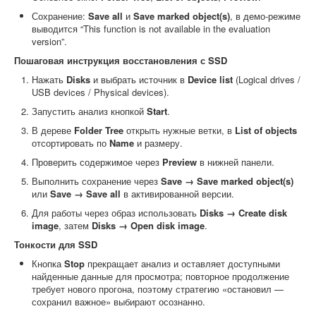
Сохранение:
Save all
и
Save marked object(s)
, в демо-режиме
выводится “This function is not available in the evaluation
version”.
Пошаговая инструкция восстановления с SSD
Нажать
Disks
и выбрать источник в
Device list
(Logical drives /
USB devices / Physical devices).
Запустить анализ кнопкой
Start
.
В дереве
Folder Tree
открыть нужные ветки, в
List of objects
отсортировать по
Name
и размеру.
Проверить содержимое через
Preview
в нижней панели.
Выполнить сохранение через
Save → Save marked object(s)
или
Save → Save all
в активированной версии.
Для работы через образ использовать
Disks → Create disk
image
, затем
Disks → Open disk image
.
Тонкости для SSD
Кнопка
Stop
прекращает анализ и оставляет доступными
найденные данные для просмотра; повторное продолжение
требует нового прогона, поэтому стратегию «остановил —
сохранил важное» выбирают осознанно.