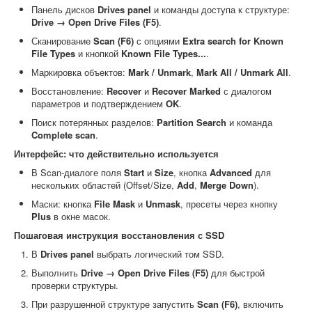
Панель дисков
Drives panel
и команды доступа к структуре:
Drive → Open Drive Files (F5)
.
Сканирование
Scan (F6)
с опциями
Extra search for Known
File Types
и кнопкой
Known File Types...
.
Маркировка объектов:
Mark / Unmark
,
Mark All / Unmark All
.
Восстановление:
Recover
и
Recover Marked
с диалогом
параметров и подтверждением
OK
.
Поиск потерянных разделов:
Partition Search
и команда
Complete scan
.
Интерфейс: что действительно используется
В Scan-диалоге поля
Start
и
Size
, кнопка
Advanced
для
нескольких областей (Offset/Size,
Add
,
Merge Down
).
Маски: кнопка
File Mask
и
Unmask
, пресеты через кнопку
Plus
в окне масок.
Пошаговая инструкция восстановления с SSD
В
Drives panel
выбрать логический том SSD.
Выполнить
Drive → Open Drive Files (F5)
для быстрой
проверки структуры.
При разрушенной структуре запустить
Scan (F6)
, включить