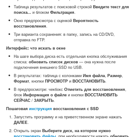
Таблица результатов с поисковой строкой
Введите текст для
поиска...
и блоком
Фильтрация
.
Окно предпросмотра с оценкой
Вероятность
восстановления
.
Три варианта сохранения: в папку, запись на CD/DVD,
отправка по FTP.
Интерфейс: что искать в окне
На шаге выбора диска есть отдельная кнопка обслуживания
списка:
обновить список дисков
— она нужна после
подключения внешнего SSD по USB.
В результатах: таблица с колонками
Имя файла
,
Размер
,
Формат
, кнопки
ПРОСМОТР
и
ВОССТАНОВИТЬ
.
В предпросмотре: чекбокс
Отметить для восстановления
,
блок
Информация о файле
и кнопки
ВОССТАНОВИТЬ
СЕЙЧАС
/
ЗАКРЫТЬ
.
Пошаговая
инструкция
восстановления с SSD
Запустить программу и на приветственном экране нажать
ДАЛЕЕ
.
Открыть экран
Выберите диск, на котором нужно
восстановить файлы
, при необходимости нажать
обновить