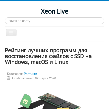
Xeon Live
Искать...
Toggle
Navigation
Главная
Рейтинг лучших программ для
LGA 2011-3
восстановления файлов с SSD на
Windows, macOS и Linux
LGA 2011
Процессоры
Категория:
Рейтинги
Инструкции
Опубликовано: 02 марта 2026
Рейтинги
Конференция
Системные программы