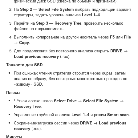
физический диск SSD (сверка по объёму и признакам).
На
Step 2 — Select File System
выбрать подходящий вариант
структуры, задать уровень анализа
Level 1–4
.
Перейти на
Step 3 — Recovery Tree
, проверить несколько
файлов на открываемость.
Выполнить копирование на другой носитель через
F5
или
File
→ Copy
.
Для продолжения без повторного анализа открыть
DRIVE →
Load previous recovery
(.rec).
Тонкости для SSD
При ошибках чтения стратегия строится через образ, затем
анализ по образу, без повторных многократных проходов по
«живому» SSD.
Плюсы
Чёткая логика шагов
Select Drive → Select File System →
Recovery Tree
.
Управление глубиной анализа
Level 1–4
и режим
Smart scan
.
Сохранение/загрузка сессии через
DRIVE → Load previous
recovery
(.rec).
Минусы