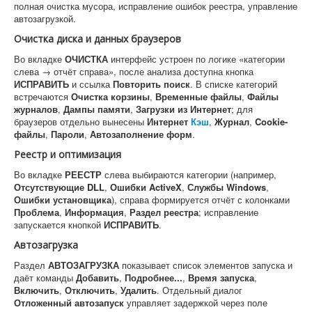
полная очистка мусора, исправление ошибок реестра, управление
автозагрузкой.
Очистка диска и данных браузеров
Во вкладке
ОЧИСТКА
интерфейс устроен по логике «категории
слева → отчёт справа», после анализа доступна кнопка
ИСПРАВИТЬ
и ссылка
Повторить поиск
. В списке категорий
встречаются
Очистка корзины
,
Временные файлы
,
Файлы
журналов
,
Дампы памяти
,
Загрузки из Интернет
; для
браузеров отдельно вынесены
Интернет
Кэш
,
Журнал
,
Cookie-
файлы
,
Пароли
,
Автозаполнение форм
.
Реестр и оптимизация
Во вкладке
РЕЕСТР
слева выбираются категории (например,
Отсутствующие DLL
,
Ошибки ActiveX
,
Службы Windows
,
Ошибки установщика
), справа формируется отчёт с колонками
Проблема
,
Информация
,
Раздел реестра
; исправление
запускается кнопкой
ИСПРАВИТЬ
.
Автозагрузка
Раздел
АВТОЗАГРУЗКА
показывает список элементов запуска и
даёт команды
Добавить
,
Подробнее...
,
Время запуска
,
Включить
,
Отключить
,
Удалить
. Отдельный диалог
Отложенный автозапуск
управляет задержкой через поле