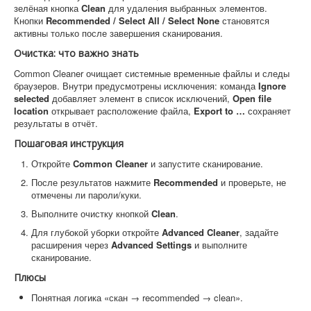
зелёная кнопка
Clean
для удаления выбранных элементов.
Кнопки
Recommended / Select All / Select None
становятся
активны только после завершения сканирования.
Очистка: что важно знать
Common Cleaner очищает системные временные файлы и следы
браузеров. Внутри предусмотрены исключения: команда
Ignore
selected
добавляет элемент в список исключений,
Open file
location
открывает расположение файла,
Export to …
сохраняет
результаты в отчёт.
Пошаговая инструкция
Откройте
Common Cleaner
и запустите сканирование.
После результатов нажмите
Recommended
и проверьте, не
отмечены ли пароли/куки.
Выполните очистку кнопкой
Clean
.
Для глубокой уборки откройте
Advanced Cleaner
, задайте
расширения через
Advanced Settings
и выполните
сканирование.
Плюсы
Понятная логика «скан → recommended → clean».