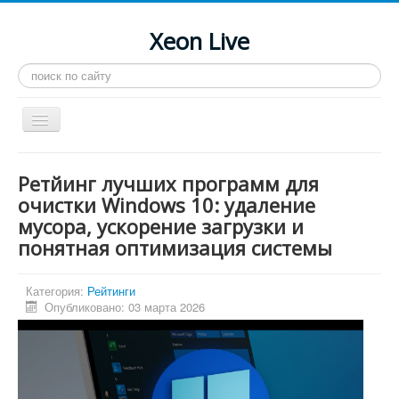
Xeon Live
Искать...
Toggle
Navigation
Главная
Ретйинг лучших программ для
LGA 2011-3
очистки Windows 10: удаление
мусора, ускорение загрузки и
LGA 2011
понятная оптимизация системы
Процессоры
Инструкции
Категория:
Рейтинги
Опубликовано: 03 марта 2026
Рейтинги
Конференция
Системные программы