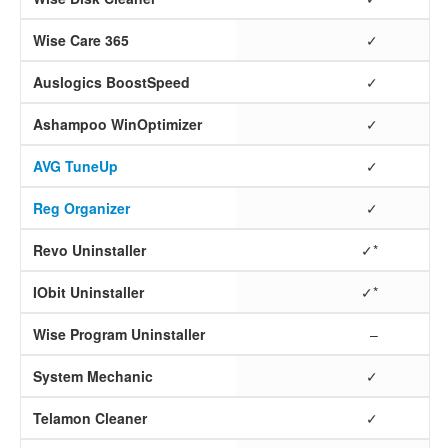
Wise Care 365
✓
Auslogics BoostSpeed
✓
Ashampoo WinOptimizer
✓
AVG TuneUp
✓
Reg Organizer
✓
Revo Uninstaller
✓*
IObit Uninstaller
✓*
Wise Program Uninstaller
–
System Mechanic
✓
Telamon Cleaner
✓