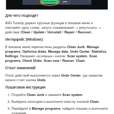
Для чего подходит
AVG TuneUp держит крупные функции в боковом меню и
повторяет одну схему: запуск сканирования → результаты →
действие (
Clean / Update / Uninstall / Repair / Recover
).
Интерфейс (Windows)
В боковом меню перечислены разделы
Clean Junk
,
Manage
programs
,
Optimize disks
,
Manage data
,
Undo Center
,
Statistics
,
Settings
. Названия «основных» кнопок:
Scan system
,
Scan
programs
,
Check Disks
,
Scan now / Rescan
,
Clean
.
Откат изменений
Откат действий выполняется через
Undo Center
, где напротив
записи стоит кнопка
Undo
.
Пошаговая инструкция
Откройте
Clean Junk
и нажмите
Scan system
.
Выберите категории и выполните очистку кнопкой
Clean
.
Перейдите в
Manage programs
, найдите лишнее и выполните
удаление.