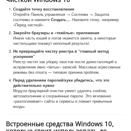
Создайте точку восстановления
Откройте
Панель управления → Система → Защита
системы
и нажмите
Создать…
. Назовите точку, например
«Перед чисткой».
Закройте браузеры и «тяжёлые» приложения
Иначе часть кэшей и логов окажется занята, а некоторые
чистильщики покажут неполный результат.
Не превращайте чистку реестра в “главный метод
ускорения”
Реестр чистят как уборку хвостов после деинсталляций и
исправление явно «битых» записей. Массовые агрессивные
режимы без отката — типовая причина проблем.
Перед удалением паролей/куки убедитесь, что это
действительно нужно
Модули браузерной очистки умеют удалять cookies,
автозаполнение и сохранённые пароли. Это мгновенно
«разлогинивает» сайты и сервисы и ломает привычные
входы.
Встроенные средства Windows 10,
которые стоит использовать до