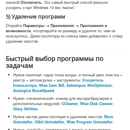
кнопкой
Отключить
. Это самый быстрый способ реально
ускорить старт Windows 10 без “магии”.
5) Удаление программ
Откройте
Параметры → Приложения → Приложения и
возможности
, отсортируйте по размеру и удалите то, чем не
пользуетесь. Деинсталляторы из списка ниже добавляют к этому
удаление хвостов.
Быстрый выбор программы по
задачам
Нужна понятная «одна точка входа» и полный цикл очистка +
реестр + автозагрузка + инструменты:
Ускоритель
Компьютера
,
Wise Care 365
,
Ashampoo WinOptimizer
,
Auslogics BoostSpeed
.
Нужен «гигиенический» клинер для мусора/браузеров и
дополнительных модулей:
CCleaner
,
Wise Disk Cleaner
,
Glary Utilities
.
Нужна чистая деинсталляция и удаление хвостов:
Revo
Uninstaller
,
IObit Uninstaller
,
Wise Program Uninstaller
.
Нужна «комбайн»-оптимизация с панелью диагностики: