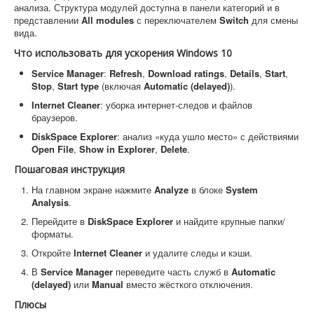
анализа. Структура модулей доступна в панели категорий и в
представлении
All modules
с переключателем
Switch
для смены
вида.
Что использовать для ускорения Windows 10
Service Manager
:
Refresh
,
Download ratings
,
Details
,
Start
,
Stop
,
Start type
(включая
Automatic (delayed)
).
Internet Cleaner
: уборка интернет-следов и файлов
браузеров.
DiskSpace Explorer
: анализ «куда ушло место» с действиями
Open File
,
Show in Explorer
,
Delete
.
Пошаговая инструкция
На главном экране нажмите
Analyze
в блоке
System
Analysis
.
Перейдите в
DiskSpace Explorer
и найдите крупные папки/
форматы.
Откройте
Internet Cleaner
и удалите следы и кэши.
В
Service Manager
переведите часть служб в
Automatic
(delayed)
или
Manual
вместо жёсткого отключения.
Плюсы