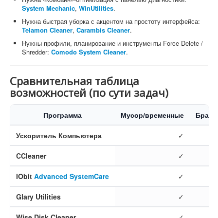
System Mechanic
,
WinUtilities
.
Нужна быстрая уборка с акцентом на простоту интерфейса:
Telamon Cleaner
,
Carambis Cleaner
.
Нужны профили, планирование и инструменты Force Delete /
Shredder:
Comodo System Cleaner
.
Сравнительная таблица
возможностей (по сути задач)
Программа
Мусор/временные
Брауз
Ускоритель Компьютера
✓
CCleaner
✓
IObit
Advanced SystemCare
✓
Glary Utilities
✓
Wise Disk Cleaner
✓