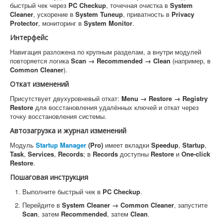
быстрый чек через
PC Checkup
, точечная очистка в
System
Cleaner
, ускорение в
System Tuneup
, приватность в
Privacy
Protector
, мониторинг в
System Monitor
.
Интерфейс
Навигация разложена по крупным разделам, а внутри модулей
повторяется логика
Scan → Recommended → Clean
(например, в
Common Cleaner
).
Откат изменений
Присутствует двухуровневый откат:
Menu → Restore → Registry
Restore
для восстановления удалённых ключей и откат через
точку восстановления системы.
Автозагрузка и журнал изменений
Модуль
Startup Manager
(Pro)
имеет вкладки
Speedup
,
Startup
,
Task
,
Services
,
Records
; в
Records
доступны
Restore
и
One-click
Restore
.
Пошаговая инструкция
Выполните быстрый чек в
PC Checkup
.
Перейдите в
System Cleaner → Common Cleaner
, запустите
Scan
, затем
Recommended
, затем
Clean
.