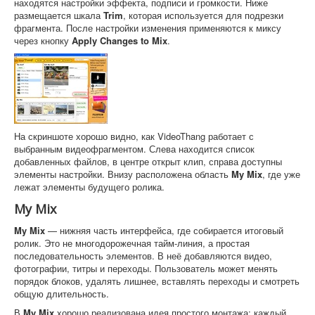
находятся настройки эффекта, подписи и громкости. Ниже
размещается шкала
Trim
, которая используется для подрезки
фрагмента. После настройки изменения применяются к миксу
через кнопку
Apply Changes to Mix
.
На скриншоте хорошо видно, как VideoThang работает с
выбранным видеофрагментом. Слева находится список
добавленных файлов, в центре открыт клип, справа доступны
элементы настройки. Внизу расположена область
My Mix
, где уже
лежат элементы будущего ролика.
My Mix
My Mix
— нижняя часть интерфейса, где собирается итоговый
ролик. Это не многодорожечная тайм-линия, а простая
последовательность элементов. В неё добавляются видео,
фотографии, титры и переходы. Пользователь может менять
порядок блоков, удалять лишнее, вставлять переходы и смотреть
общую длительность.
В
My Mix
хорошо реализована идея простого монтажа: каждый