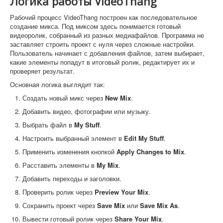
Логика работы VideoThang
Рабочий процесс VideoThang построен как последовательное
создание микса. Под миксом здесь понимается готовый
видеоролик, собранный из разных медиафайлов. Программа не
заставляет строить проект с нуля через сложные настройки.
Пользователь начинает с добавления файлов, затем выбирает,
какие элементы попадут в итоговый ролик, редактирует их и
проверяет результат.
Основная логика выглядит так:
Создать новый микс через
New Mix
.
Добавить видео, фотографии или музыку.
Выбрать файл в
My Stuff
.
Настроить выбранный элемент в
Edit My Stuff
.
Применить изменения кнопкой
Apply Changes to Mix
.
Расставить элементы в
My Mix
.
Добавить переходы и заголовки.
Проверить ролик через
Preview Your Mix
.
Сохранить проект через
Save Mix
или
Save Mix As
.
Вывести готовый ролик через
Share Your Mix
.