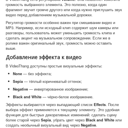
громкость выбранного элемента. Это полезно, когда один
фрагмент звучит громче другого или когда нужно приглушить звук
видео перед добавлением музыкальной дорожки.
Регулятор громкости особенно важен при смешивании видео и
MP3. Например, если исходный клип содержит шум камеры или
разговоры, пользователь может уменьшить громкость клипа и
сделать акцент на музыкальном сопровождении. Если же в
ролике важен оригинальный звук, громкость можно оставить
выше.
Добавление эффекта к видео
В VideoThang доступны простые визуальные эффекты:
None
— без эффекта;
Sepia
— тёплый коричневатый оттенок;
Negative
— инвертированное изображение;
Black and White
— чёрно-белое изображение.
Эффекты выбираются через выпадающий список
Effects
. После
выбора эффект применяется к текущему элементу. Это удобная
функция для быстрых декоративных изменений: сделать сцену
более старой через
Sepia
, убрать цвет через
Black and White
или
создать необычный визуальный вид через
Negative
.