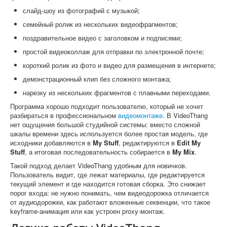
слайд-шоу из фотографий с музыкой;
семейный ролик из нескольких видеофрагментов;
поздравительное видео с заголовком и подписями;
простой видеоколлаж для отправки по электронной почте;
короткий ролик из фото и видео для размещения в интернете;
демонстрационный клип без сложного монтажа;
нарезку из нескольких фрагментов с плавными переходами.
Программа хорошо подходит пользователю, который не хочет
разбираться в профессиональном
видеомонтаже
. В VideoThang
нет ощущения большой студийной системы: вместо сложной
шкалы времени здесь используется более простая модель, где
исходники добавляются в
My Stuff
, редактируются в
Edit My
Stuff
, а итоговая последовательность собирается в
My Mix
.
Такой подход делает VideoThang удобным для новичков.
Пользователь видит, где лежат материалы, где редактируется
текущий элемент и где находится готовая сборка. Это снижает
порог входа: не нужно понимать, чем видеодорожка отличается
от аудиодорожки, как работают вложенные секвенции, что такое
keyframe-анимация или как устроен proxy-монтаж.