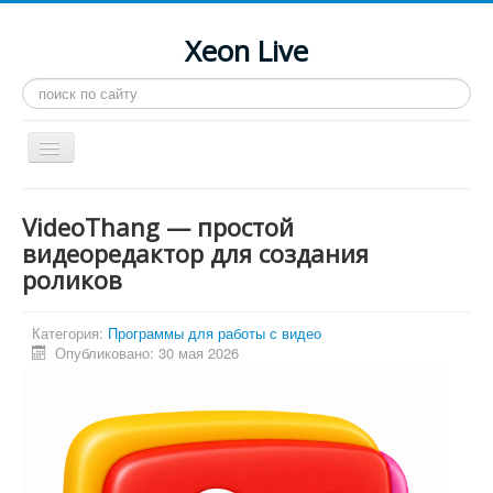
Xeon Live
Искать...
Toggle
Navigation
Главная
VideoThang — простой
LGA 2011-3
видеоредактор для создания
роликов
LGA 2011
Процессоры
Категория:
Программы для работы с видео
Инструкции
Опубликовано: 30 мая 2026
Рейтинги
Конференция
Системные программы