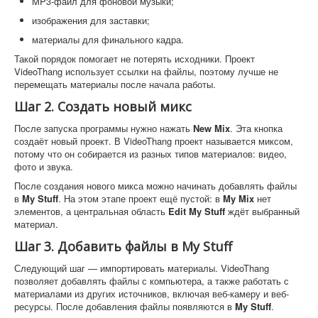
MP3-файл для фоновой музыки;
изображения для заставки;
материалы для финального кадра.
Такой порядок помогает не потерять исходники. Проект
VideoThang использует ссылки на файлы, поэтому лучше не
перемещать материалы после начала работы.
Шаг 2. Создать новый микс
После запуска программы нужно нажать
New Mix
. Эта кнопка
создаёт новый проект. В VideoThang проект называется миксом,
потому что он собирается из разных типов материалов: видео,
фото и звука.
После создания нового микса можно начинать добавлять файлы
в
My Stuff
. На этом этапе проект ещё пустой: в
My Mix
нет
элементов, а центральная область
Edit My Stuff
ждёт выбранный
материал.
Шаг 3. Добавить файлы в My Stuff
Следующий шаг — импортировать материалы. VideoThang
позволяет добавлять файлы с компьютера, а также работать с
материалами из других источников, включая веб-камеру и веб-
ресурсы. После добавления файлы появляются в
My Stuff
.