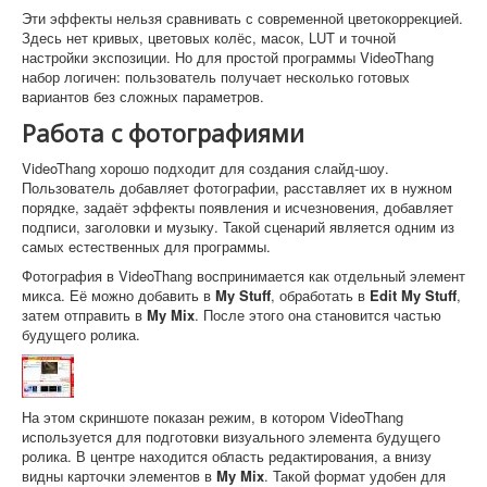
Эти эффекты нельзя сравнивать с современной цветокоррекцией.
Здесь нет кривых, цветовых колёс, масок, LUT и точной
настройки экспозиции. Но для простой программы VideoThang
набор логичен: пользователь получает несколько готовых
вариантов без сложных параметров.
Работа с фотографиями
VideoThang хорошо подходит для создания слайд-шоу.
Пользователь добавляет фотографии, расставляет их в нужном
порядке, задаёт эффекты появления и исчезновения, добавляет
подписи, заголовки и музыку. Такой сценарий является одним из
самых естественных для программы.
Фотография в VideoThang воспринимается как отдельный элемент
микса. Её можно добавить в
My Stuff
, обработать в
Edit My Stuff
,
затем отправить в
My Mix
. После этого она становится частью
будущего ролика.
На этом скриншоте показан режим, в котором VideoThang
используется для подготовки визуального элемента будущего
ролика. В центре находится область редактирования, а внизу
видны карточки элементов в
My Mix
. Такой формат удобен для