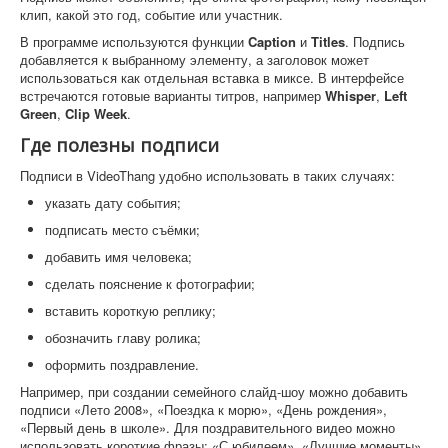
клип, какой это год, событие или участник.
В программе используются функции
Caption
и
Titles
. Подпись
добавляется к выбранному элементу, а заголовок может
использоваться как отдельная вставка в миксе. В интерфейсе
встречаются готовые варианты титров, например
Whisper
,
Left
Green
,
Clip Week
.
Где полезны подписи
Подписи в VideoThang удобно использовать в таких случаях:
указать дату события;
подписать место съёмки;
добавить имя человека;
сделать пояснение к фотографии;
вставить короткую реплику;
обозначить главу ролика;
оформить поздравление.
Например, при создании семейного слайд-шоу можно добавить
подписи «Лето 2008», «Поездка к морю», «День рождения»,
«Первый день в школе». Для поздравительного видео можно
использовать короткие фразы: «С юбилеем», «Лучшие моменты»,