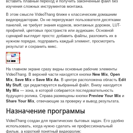
вставить плавный переход и получить законченный файл без
изучения сложных инструментов монтажа.
В этом смысле VideoThang ближе к классическим домашним
видеоредакторам. Он не перегружает пользователя десятками
панелей, не требует знания кодеков, монтажных дорожек, LUT-
профилей, цветовых пространств или аудиошин. Основной
сценарий выглядит просто: добавить файлы, разложить их в
нужном порядке, подправить каждый элемент, просмотреть
результат и сохранить микс.
На главном экране сразу видны основные рабочие элементы
VideoThang. В верхней части находятся кнопки
New Mix
,
Open
Mix
,
Save Mix
и
Save Mix As
. В центре расположена область
Edit
My Stuff
, где редактируется выбранный файл. Внизу находится
My Mix
— зона, в которой собирается последовательность
будущего ролика. Справа размещены кнопки
Preview Your Mix
и
Share Your Mix
, отвечающие за проверку и вывод результата.
Назначение программы
VideoThang создан для практических бытовых задач. Его удобно
использовать, когда нужно сделать не профессиональный
фильм, а короткий понятный видеоролик: