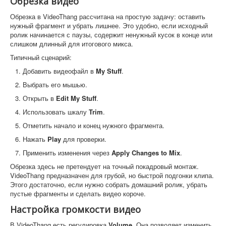
Обрезка видео
Обрезка в VideoThang рассчитана на простую задачу: оставить
нужный фрагмент и убрать лишнее. Это удобно, если исходный
ролик начинается с паузы, содержит ненужный кусок в конце или
слишком длинный для итогового микса.
Типичный сценарий:
Добавить видеофайл в
My Stuff
.
Выбрать его мышью.
Открыть в
Edit My Stuff
.
Использовать шкалу
Trim
.
Отметить начало и конец нужного фрагмента.
Нажать
Play
для проверки.
Применить изменения через
Apply Changes to Mix
.
Обрезка здесь не претендует на точный покадровый монтаж.
VideoThang предназначен для грубой, но быстрой подгонки клипа.
Этого достаточно, если нужно собрать домашний ролик, убрать
пустые фрагменты и сделать видео короче.
Настройка громкости видео
В VideoThang есть регулировка
Volume
. Она позволяет изменить