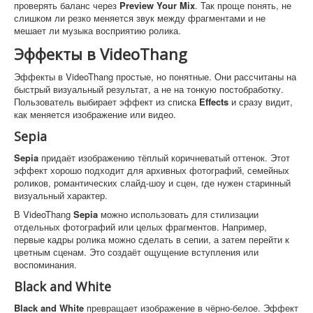
проверять баланс через
Preview Your Mix
. Так проще понять, не
слишком ли резко меняется звук между фрагментами и не
мешает ли музыка восприятию ролика.
Эффекты в VideoThang
Эффекты в VideoThang простые, но понятные. Они рассчитаны на
быстрый визуальный результат, а не на тонкую постобработку.
Пользователь выбирает эффект из списка
Effects
и сразу видит,
как меняется изображение или видео.
Sepia
Sepia
придаёт изображению тёплый коричневатый оттенок. Этот
эффект хорошо подходит для архивных фотографий, семейных
роликов, романтических слайд-шоу и сцен, где нужен старинный
визуальный характер.
В VideoThang
Sepia
можно использовать для стилизации
отдельных фотографий или целых фрагментов. Например,
первые кадры ролика можно сделать в сепии, а затем перейти к
цветным сценам. Это создаёт ощущение вступления или
воспоминания.
Black and White
Black and White
превращает изображение в чёрно-белое. Эффект