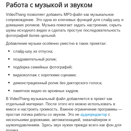
Работа с музыкой и звуком
VideoThang позволяет добавить MP3-файл как музыкальное
сопровождение. Это одна из ключевых функций для слайд-шоу и
домашних роликов. Музыка помогает задать настроение, скрыть
шумы исходного видео и сделать простую последовательность
фотографий более цельной.
Добавление музыки особенно уместно в таких проектах:
слайд-шоу из отпуска;
поздравительный ролик;
подборка семейных фотографий;
видеоколлаж с короткими сценами;
демонстрационный ролик без дикторского голоса;
памятное видео из архивных кадров.
В VideoThang музыкальный файл добавляется в проект как
отдельный материал. После этого его можно использовать в
миксе и настроить громкость. Важное ограничение программы —
простая логика работы со звуком. Это не
аудиоредактор
с
несколькими дорожками, автоматизацией, эквалайзером и
шумоподавлением. Здесь звук нужен прежде всего как фон для
ролика.