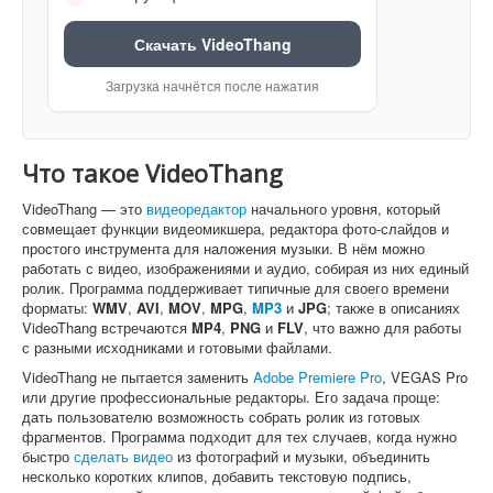
Скачать VideoThang
Загрузка начнётся после нажатия
Что такое VideoThang
VideoThang — это
видеоредактор
начального уровня, который
совмещает функции видеомикшера, редактора фото-слайдов и
простого инструмента для наложения музыки. В нём можно
работать с видео, изображениями и аудио, собирая из них единый
ролик. Программа поддерживает типичные для своего времени
форматы:
WMV
,
AVI
,
MOV
,
MPG
,
MP3
и
JPG
; также в описаниях
VideoThang встречаются
MP4
,
PNG
и
FLV
, что важно для работы
с разными исходниками и готовыми файлами.
VideoThang не пытается заменить
Adobe Premiere Pro
, VEGAS Pro
или другие профессиональные редакторы. Его задача проще:
дать пользователю возможность собрать ролик из готовых
фрагментов. Программа подходит для тех случаев, когда нужно
быстро
сделать видео
из фотографий и музыки, объединить
несколько коротких клипов, добавить текстовую подпись,