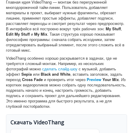
Главная идея VideoThang — монтаж без перегруженной
многодорожечной тайм-линии. Пользователь добавляет
материалы в проект, выбирает нужные фрагменты, обрезает
лишнее, применяет простые эффекты, добавляет подписи,
расставляет переходы и смотрит результат через предпросмотр.
В интерфейсе всё построено вокруг трёх рабочих зон:
My Stuff
,
Edit My Stuff
и
My Mix
. Такая структура хорошо показывает
философию программы: сначала собрать исходники, затем
отредактировать выбранный элемент, после этого сложить всё в
готовый микс.
VideoThang особенно хорошо раскрывается в задачах, где не
требуется сложный монтаж. Например, из нескольких
фотографий можно
сделать слайд-шоу
с музыкой, добавить
эффект
Sepia
или
Black and White
, вставить заголовок, задать
переход
Cross Fade
и проверить итог через
Preview
Your Mix
. Из
коротких видеороликов можно собрать одну последовательность,
подрезать начало и конец, настроить громкость, добавить
подпись и сохранить проект для дальнейшего редактирования.
Это именно программа для быстрого результата, а не для
глубокой постобработки.
Скачать VideoThang