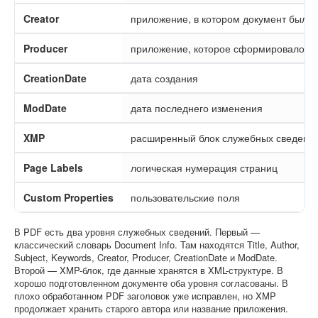
Creator
приложение, в котором документ был с
Producer
приложение, которое сформировало P
CreationDate
дата создания
ModDate
дата последнего изменения
XMP
расширенный блок служебных сведени
Page Labels
логическая нумерация страниц
Custom Properties
пользовательские поля
В PDF есть два уровня служебных сведений. Первый —
классический словарь Document Info. Там находятся Title, Author,
Subject, Keywords, Creator, Producer, CreationDate и ModDate.
Второй — XMP-блок, где данные хранятся в XML-структуре. В
хорошо подготовленном документе оба уровня согласованы. В
плохо обработанном PDF заголовок уже исправлен, но XMP
продолжает хранить старого автора или название приложения.