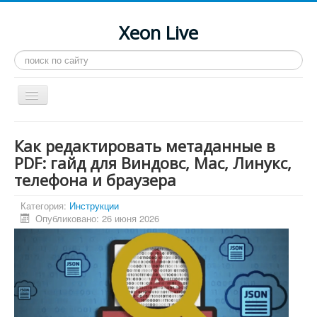
Xeon Live
Искать...
Toggle
Navigation
Главная
Как редактировать метаданные в
LGA 2011-3
PDF: гайд для Виндовс, Mac, Линукс,
телефона и браузера
LGA 2011
Процессоры
Категория:
Инструкции
Опубликовано: 26 июня 2026
Инструкции
Рейтинги
Конференция
Системные программы