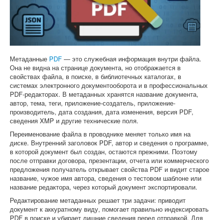
Софт
Метаданные
PDF
— это служебная информация внутри файла.
Она не видна на странице документа, но отображается в
свойствах файла, в поиске, в библиотечных каталогах, в
системах электронного документооборота и в профессиональных
PDF-редакторах. В метаданных хранятся название документа,
автор, тема, теги, приложение-создатель, приложение-
производитель, дата создания, дата изменения, версия PDF,
сведения XMP и другие технические поля.
Переименование файла в проводнике меняет только имя на
диске. Внутренний заголовок PDF, автор и сведения о программе,
в которой документ был создан, остаются прежними. Поэтому
после отправки договора, презентации, отчета или коммерческого
предложения получатель открывает свойства PDF и видит старое
название, чужое имя автора, сведения о тестовом шаблоне или
название редактора, через который документ экспортировали.
Редактирование метаданных решает три задачи: приводит
документ к аккуратному виду, помогает правильно индексировать
PDF в поиске и убирает лишние сведения перед отправкой. Для