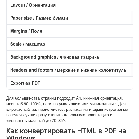
Layout / Ориентация
Б
Paper size / Размер бумаги
Б
Margins / Поля
Б
Scale / Масштаб
Б
Background graphics / Фоновая графика
C
Headers and footers / Верхние и нижние колонтитулы
Б
Export as PDF
Sa
Для большинства страниц подходит A4, книжная ориентация,
масштаб 90–100%, поля по умолчанию или минимальные. Для
широких таблиц, прайс-листов, расписаний и административных
панелей лучше сразу ставить альбомную ориентацию и
уменьшать масштаб до 70–85%.
Как конвертировать HTML в PDF на
Windows