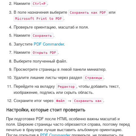
Нажмите
.
Ctrl+P
В поле назначения выберите
или
Сохранить как PDF
.
Microsoft Print to PDF
Проверьте ориентацию, масштаб и поля.
Нажмите
.
Сохранить
Запустите
PDF Commander
.
Нажмите
.
Открыть PDF
Выберите полученный файл.
Просмотрите страницы в левой панели миниатюр.
Удалите лишние листы через раздел
.
Страницы
Перейдите на вкладку
, чтобы добавить текст,
Редактор
изображение, подпись или скрыть область.
Сохраните итог через
→
.
Файл
Сохранить как
Настройки, которые стоит проверить
При подготовке PDF после HTML особенно важны масштаб и
поля. Широкие страницы часто обрезаются справа, поэтому перед
печатью в браузере лучше выставить альбомную ориентацию.
После открытия в
PDF Commander
проверьте, не появились ли