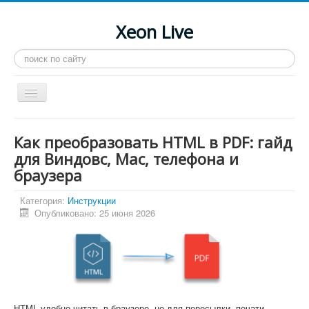
Xeon Live
Искать...
Toggle
Navigation
Главная
Как преобразовать HTML в PDF: гайд
LGA 2011-3
для Виндовс, Mac, телефона и
браузера
LGA 2011
Процессоры
Категория:
Инструкции
Опубликовано: 25 июня 2026
Инструкции
Рейтинги
Конференция
Системные программы
HTML удобно читать в браузере, но для пересылки, печати,