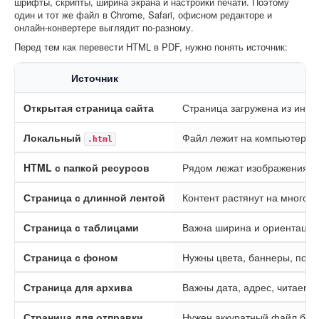
шрифты, скрипты, ширина экрана и настройки печати. Поэтому
один и тот же файл в Chrome, Safari, офисном редакторе и
онлайн-конвертере выглядит по-разному.
Перед тем как перевести HTML в PDF, нужно понять источник:
Источник
Ч
Открытая страница сайта
Страница загружена из инте
Локальный
Файл лежит на компьютере
.html
HTML с папкой ресурсов
Рядом лежат изображения, 
Страница с длинной лентой
Контент растянут на много э
Страница с таблицами
Важна ширина и ориентация
Страница с фоном
Нужны цвета, баннеры, под
Страница для архива
Важны дата, адрес, читаемо
Страница для отправки
Нужен аккуратный файл без