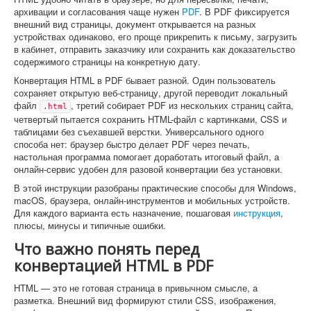
Софт
архивации и согласования чаще нужен
PDF
. В PDF фиксируется
внешний вид страницы, документ открывается на разных
устройствах одинаково, его проще прикрепить к письму, загрузить
в кабинет, отправить заказчику или сохранить как доказательство
содержимого страницы на конкретную дату.
Конвертация HTML в PDF бывает разной. Один пользователь
сохраняет открытую веб-страницу, другой переводит локальный
файл
, третий собирает PDF из нескольких страниц сайта,
.html
четвертый пытается сохранить HTML-файл с картинками, CSS и
таблицами без съехавшей верстки. Универсального одного
способа нет: браузер быстро делает PDF через печать,
настольная программа помогает доработать итоговый файл, а
онлайн-сервис удобен для разовой конвертации без установки.
В этой инструкции разобраны практические способы для Windows,
macOS, браузера, онлайн-инструментов и мобильных устройств.
Для каждого варианта есть назначение, пошаговая
инструкция
,
плюсы, минусы и типичные ошибки.
Что важно понять перед
конвертацией HTML в PDF
HTML — это не готовая страница в привычном смысле, а
разметка. Внешний вид формируют стили CSS, изображения,