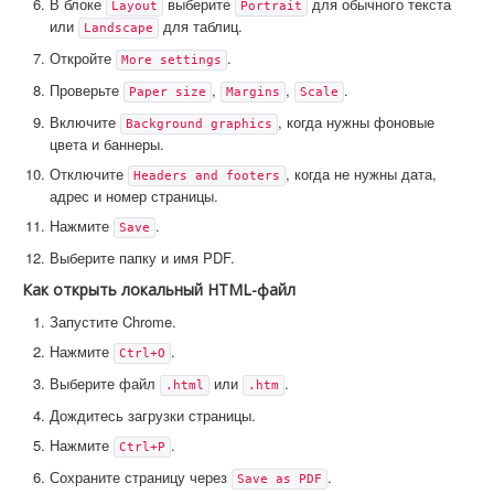
В блоке
выберите
для обычного текста
Layout
Portrait
или
для таблиц.
Landscape
Откройте
.
More settings
Проверьте
,
,
.
Paper size
Margins
Scale
Включите
, когда нужны фоновые
Background graphics
цвета и баннеры.
Отключите
, когда не нужны дата,
Headers and footers
адрес и номер страницы.
Нажмите
.
Save
Выберите папку и имя PDF.
Как открыть локальный HTML-файл
Запустите Chrome.
Нажмите
.
Ctrl+O
Выберите файл
или
.
.html
.htm
Дождитесь загрузки страницы.
Нажмите
.
Ctrl+P
Сохраните страницу через
.
Save as PDF