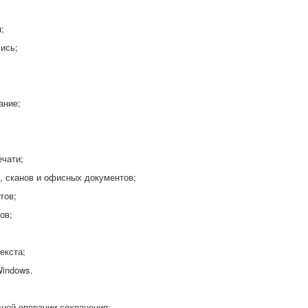
;
ись;
ание;
ечати;
, сканов и офисных документов;
тов;
ов;
екста;
indows.
дной операции сохранения;