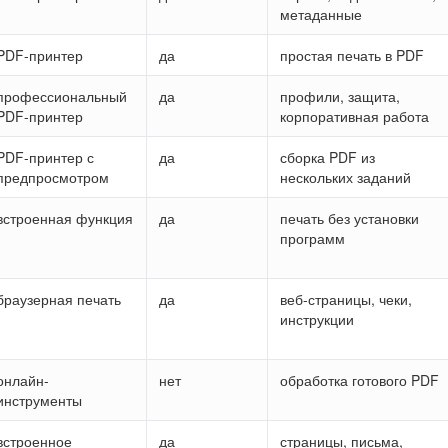
метаданные
PDF-принтер
да
простая печать в PDF
профессиональный
да
профили, защита,
PDF-принтер
корпоративная работа
PDF-принтер с
да
сборка PDF из
предпросмотром
нескольких заданий
встроенная функция
да
печать без установки
программ
браузерная печать
да
веб-страницы, чеки,
инструкции
онлайн-
нет
обработка готового PDF
инструменты
встроенное
да
страницы, письма,