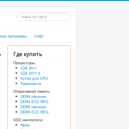
Искать...
ные программы
Софт
,
Где купить
Процессоры:
LGA 2011
LGA 2011-3
Кулер для CPU
Термопаста
Оперативная память:
DDR4 обычная
DDR4 ECC REG
DDR3 обычная
DDR3 ECC REG
SSD накопители:
Netac