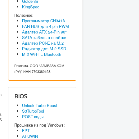
Goldenfir
KingSpec
Полезное:
Программатор CH341A
FAN HUB для 4-pin PWM
Адаптер ATX 24-Pin 90°
SATA кабель в оплётке
Адаптер PCI-E на M.2
Радиатор для M.2 SSD
M.2 Wi-Fi с Bluetooth
Реклама. ООО “АЛИБАБА.КОМ
(РУ)” ИНН 7703380158.
з
BIOS
Unlock Turbo Boost
S3TurboTool
а
POST-коды
S
Прошивка из под Windows:
FPT
AFUWIN