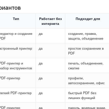
риантов
Тип
Работает без
Подходит для
интернета
редактор и создание
да
создание, правка,
PDF
защита, объединение
встроенный принтер
да
простое сохранение в
PDF
PDF-принтер и
да
печать, объединение,
набор инструментов
сжатие
PDF-принтер
да
профили,
автосохранение, офис
легкий PDF-принтер
да
быстрый PDF без
лишних функций
PDF-принтер
да
пароль, водяные знаки,