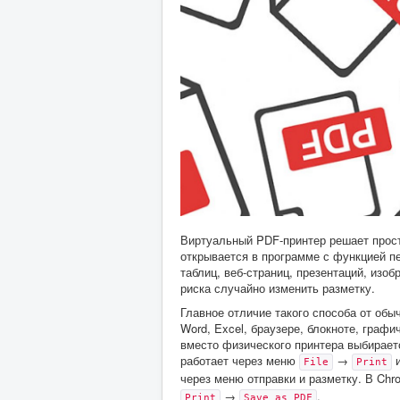
Виртуальный PDF-принтер решает прост
открывается в программе с функцией п
таблиц, веб-страниц, презентаций, изо
риска случайно изменить разметку.
Главное отличие такого способа от об
Word, Excel, браузере, блокноте, графи
вместо физического принтера выбирает
работает через меню
→
и
File
Print
через меню отправки и разметку. В Chr
→
.
Print
Save as PDF