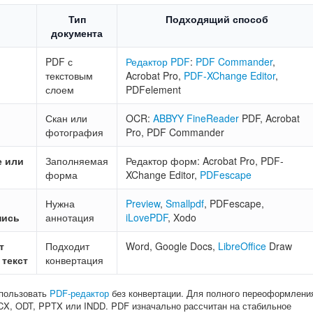
Тип
Подходящий способ
документа
и
PDF с
Редактор PDF
:
PDF Commander
,
текстовым
Acrobat Pro,
PDF-XChange Editor
,
слоем
PDFelement
Скан или
OCR:
ABBYY FineReader
PDF, Acrobat
фотография
Pro, PDF Commander
е или
Заполняемая
Редактор форм: Acrobat Pro, PDF-
форма
XChange Editor,
PDFescape
Нужна
Preview
,
Smallpdf
, PDFescape,
пись
аннотация
iLovePDF
, Xodo
т
Подходит
Word, Google Docs,
LibreOffice
Draw
текст
конвертация
спользовать
PDF-редактор
без конвертации. Для полного переоформлени
CX, ODT, PPTX или INDD. PDF изначально рассчитан на стабильное