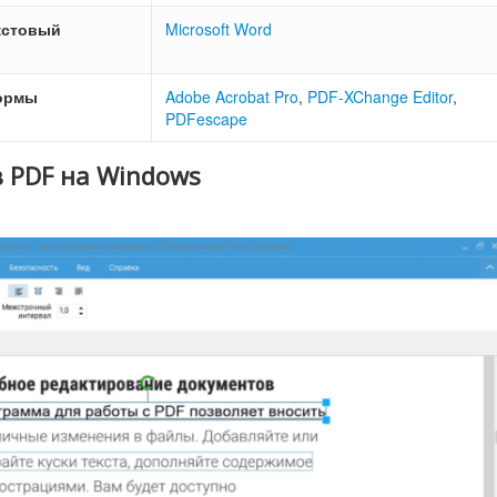
кстовый
Microsoft Word
ормы
Adobe Acrobat Pro
,
PDF-XChange Editor
,
PDFescape
 PDF на Windows