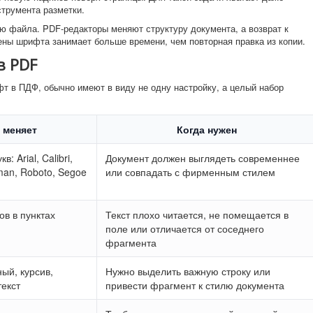
струмента разметки.
ю файла. PDF-редакторы меняют структуру документа, а возврат к
ены шрифта занимает больше времени, чем повторная правка из копии.
в PDF
фт в ПДФ, обычно имеют в виду не одну настройку, а целый набор
 меняет
Когда нужен
: Arial, Calibri,
Документ должен выглядеть современнее
an, Roboto, Segoe
или совпадать с фирменным стилем
ов в пунктах
Текст плохо читается, не помещается в
поле или отличается от соседнего
фрагмента
ый, курсив,
Нужно выделить важную строку или
текст
привести фрагмент к стилю документа