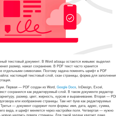
ный текстовый документ. В Word абзацы остаются живыми: выделил
енил размер, нажал сохранение. В PDF текст часто хранится
же отдельными символами. Поэтому задача поменять шрифт в PDF
 файла: настоящий текстовый слой, скан страницы, форма для заполнени
отация.
ции. Первая — PDF создан из Word,
Google Docs
, InDesign, Excel,
екст сохранился как редактируемый слой. В таком документе редактор
арнитуру, размер, цвет, жирность, курсив и выравнивание. Вторая — PD
договора или изображение страницы. Там нет букв как редактируемых
 Третья — документ содержит поля формы: имя, дата, адрес, сумма,
его вида, и шрифт меняется через настройки поля. Четвертая — нужно
ь новую надпись поверх страницы. Для такой задачи хватает даже