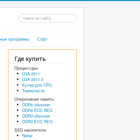
Искать...
ные программы
Софт
Где купить
Процессоры:
LGA 2011
LGA 2011-3
Кулер для CPU
Термопаста
Оперативная память:
DDR4 обычная
DDR4 ECC REG
DDR3 обычная
DDR3 ECC REG
SSD накопители:
Netac