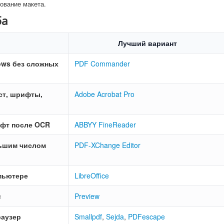
рование макета.
ба
Лучший вариант
ows без сложных
PDF Commander
ст, шрифты,
Adobe Acrobat Pro
ифт после OCR
ABBYY FineReader
льшим числом
PDF-XChange Editor
пьютере
LibreOffice
c
Preview
раузер
Smallpdf
,
Sejda
,
PDFescape