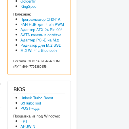
Goldenfir
KingSpec
Полезное:
Программатор CH341A
FAN HUB для 4-pin PWM
Адаптер ATX 24-Pin 90°
SATA кабель в оплётке
Адаптер PCI-E на M.2
Радиатор для M.2 SSD
M.2 Wi-Fi с Bluetooth
Реклама. ООО “АЛИБАБА.КОМ
(РУ)” ИНН 7703380158.
я
BIOS
Unlock Turbo Boost
S3TurboTool
F
POST-коды
Прошивка из под Windows:
FPT
AFUWIN