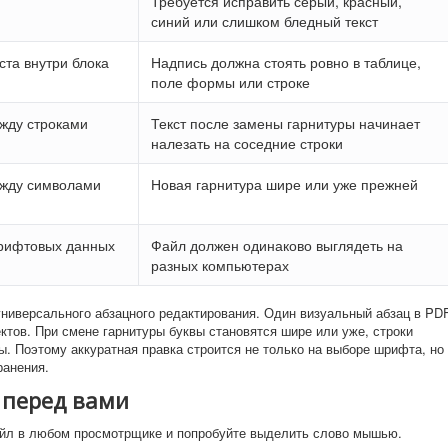
Требуется исправить серый, красный,
синий или слишком бледный текст
ста внутри блока
Надпись должна стоять ровно в таблице,
поле формы или строке
жду строками
Текст после замены гарнитуры начинает
налезать на соседние строки
ежду символами
Новая гарнитура шире или уже прежней
рифтовых данных
Файл должен одинаково выглядеть на
разных компьютерах
ниверсального абзацного редактирования. Один визуальный абзац в PD
ктов. При смене гарнитуры буквы становятся шире или уже, строки
. Поэтому аккуратная правка строится не только на выборе шрифта, но
ранения.
F перед вами
йл в любом просмотрщике и попробуйте выделить слово мышью.