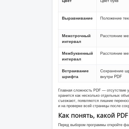
Цвет
Цвет букв
Выравнивание
Положение тек
Межстрочный
Расстояние ме
интервал
Межбуквенный
Расстояние м
интервал
Встраивание
Сохранение ш
шрифта
внутри PDF
Главная сложность PDF — отсутствие у
хранится как несколько отдельных объе
съезжают, появляются лишние переносы
и на проверке всей страницы после сох
Как понять, какой PD
Перед выбором программы откройте фа