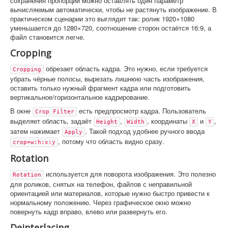
сохранения пропорций можно оставлять один параметр
вычисляемым автоматически, чтобы не растянуть изображение. В
практическом сценарии это выглядит так: ролик 1920×1080
уменьшается до 1280×720, соотношение сторон остаётся 16:9, а
файл становится легче.
Cropping
обрезает область кадра. Это нужно, если требуется
Cropping
убрать чёрные полосы, вырезать лишнюю часть изображения,
оставить только нужный фрагмент кадра или подготовить
вертикальное/горизонтальное кадрирование.
В окне
есть предпросмотр кадра. Пользователь
Crop Filter
выделяет область, задаёт
,
, координаты
и
,
Height
Width
X
Y
затем нажимает
. Такой подход удобнее ручного ввода
Apply
, потому что область видно сразу.
crop=w:h:x:y
Rotation
используется для поворота изображения. Это полезно
Rotation
для роликов, снятых на телефон, файлов с неправильной
ориентацией или материалов, которые нужно быстро привести к
нормальному положению. Через графическое окно можно
повернуть кадр вправо, влево или развернуть его.
Deinterlacing