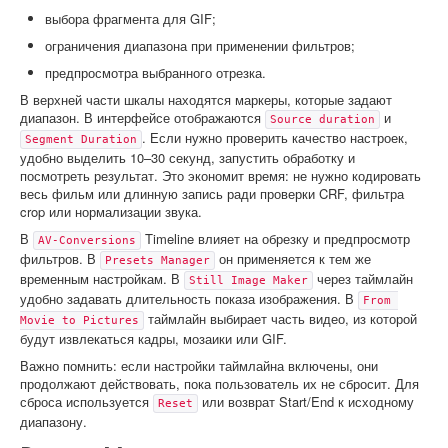
выбора фрагмента для GIF;
ограничения диапазона при применении фильтров;
предпросмотра выбранного отрезка.
В верхней части шкалы находятся маркеры, которые задают
диапазон. В интерфейсе отображаются
и
Source duration
. Если нужно проверить качество настроек,
Segment Duration
удобно выделить 10–30 секунд, запустить обработку и
посмотреть результат. Это экономит время: не нужно кодировать
весь фильм или длинную запись ради проверки CRF, фильтра
crop или нормализации звука.
В
Timeline влияет на обрезку и предпросмотр
AV-Conversions
фильтров. В
он применяется к тем же
Presets Manager
временным настройкам. В
через таймлайн
Still Image Maker
удобно задавать длительность показа изображения. В
From 
таймлайн выбирает часть видео, из которой
Movie to Pictures
будут извлекаться кадры, мозаики или GIF.
Важно помнить: если настройки таймлайна включены, они
продолжают действовать, пока пользователь их не сбросит. Для
сброса используется
или возврат Start/End к исходному
Reset
диапазону.