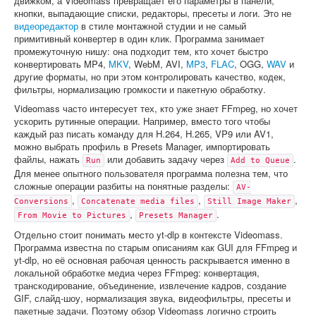
движком, а Videomass превращает его параметры в панели,
кнопки, выпадающие списки, редакторы, пресеты и логи. Это не
видеоредактор
в стиле монтажной студии и не самый
примитивный конвертер в один клик. Программа занимает
промежуточную нишу: она подходит тем, кто хочет быстро
конвертировать MP4,
MKV
, WebM, AVI,
MP3
,
FLAC
, OGG,
WAV
и
другие форматы, но при этом контролировать качество, кодек,
фильтры, нормализацию громкости и пакетную обработку.
Videomass часто интересует тех, кто уже знает FFmpeg, но хочет
ускорить рутинные операции. Например, вместо того чтобы
каждый раз писать команду для H.264, H.265, VP9 или AV1,
можно выбрать профиль в Presets Manager, импортировать
файлы, нажать
или добавить задачу через
.
Run
Add to Queue
Для менее опытного пользователя программа полезна тем, что
сложные операции разбиты на понятные разделы:
AV-
,
,
,
Conversions
Concatenate media files
Still Image Maker
,
.
From Movie to Pictures
Presets Manager
Отдельно стоит понимать место yt-dlp в контексте Videomass.
Программа известна по старым описаниям как GUI для FFmpeg и
yt-dlp, но её основная рабочая ценность раскрывается именно в
локальной обработке медиа через FFmpeg: конвертация,
транскодирование, объединение, извлечение кадров, создание
GIF, слайд-шоу, нормализация звука, видеофильтры, пресеты и
пакетные задачи. Поэтому обзор Videomass логично строить