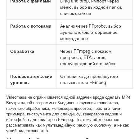
Работа с файлами
Drag and drop, импорт через
меню, выбор выходной папки,
список файлов
Работа с потоками
Анализ через FFprobe, выбор
аудиопотоков, отображение
медиаданных
Обработка
Через FFmpeg с показом
прогресса, ETA, логов,
предупреждений и ошибок
Пользовательский
От новичка до продвинутого
уровень
пользователя FFmpeg
Videomass не ограничивается одной задачей вроде сделать MP4.
Внутри одной программы объединены функции конвертера,
пакетного обработчика, менеджера пресетов, простого тайм-
триммера, инструмента для слайд-шоу, генератора кадров и
интерфейса для фильтров FFmpeg. Поэтому её корректнее
рассматривать как мультимедийную рабочую оболочку, а не как
узкий видеоконвертер.