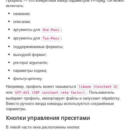
Профиль — это конкретный набор параметров FFmpeg. Он может
включать:
название;
описание;
аргументы для
;
One-Pass
аргументы для
;
Two-Pass
поддерживаемые форматы;
выходной формат;
pre-input arguments;
параметры кодека;
фильтр-цепочку.
Например, профиль может называться
libaom (Constant Q)
или
. Пользователь
SVT-AV1 (CRF constant rate factor)
выбирает профиль, импортирует файлы и запускает обработку.
Вместо ручного ввода команды используются сохранённые
параметры.
Кнопки управления пресетами
В левой части окна расположены кнопки: