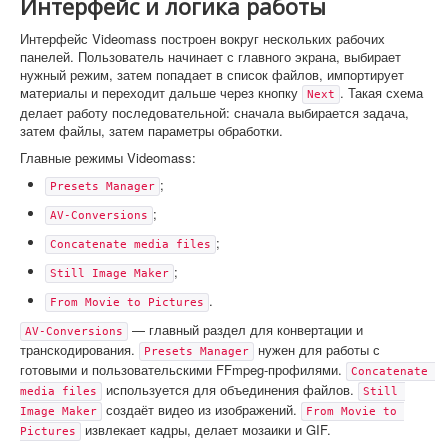
Интерфейс и логика работы
Интерфейс Videomass построен вокруг нескольких рабочих
панелей. Пользователь начинает с главного экрана, выбирает
нужный режим, затем попадает в список файлов, импортирует
материалы и переходит дальше через кнопку
. Такая схема
Next
делает работу последовательной: сначала выбирается задача,
затем файлы, затем параметры обработки.
Главные режимы Videomass:
;
Presets Manager
;
AV-Conversions
;
Concatenate media files
;
Still Image Maker
.
From Movie to Pictures
— главный раздел для конвертации и
AV-Conversions
транскодирования.
нужен для работы с
Presets Manager
готовыми и пользовательскими FFmpeg-профилями.
Concatenate 
используется для объединения файлов.
media files
Still 
создаёт видео из изображений.
Image Maker
From Movie to 
извлекает кадры, делает мозаики и GIF.
Pictures