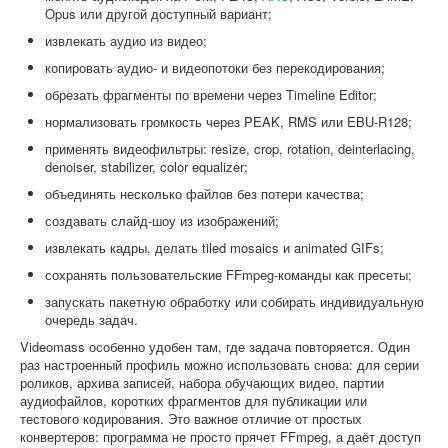
Opus или другой доступный вариант;
извлекать аудио из видео;
копировать аудио- и видеопотоки без перекодирования;
обрезать фрагменты по времени через Timeline Editor;
нормализовать громкость через PEAK, RMS или EBU-R128;
применять видеофильтры: resize, crop, rotation, deinterlacing,
denoiser, stabilizer, color equalizer;
объединять несколько файлов без потери качества;
создавать слайд-шоу из изображений;
извлекать кадры, делать tiled mosaics и animated GIFs;
сохранять пользовательские FFmpeg-команды как пресеты;
запускать пакетную обработку или собирать индивидуальную
очередь задач.
Videomass особенно удобен там, где задача повторяется. Один
раз настроенный профиль можно использовать снова: для серии
роликов, архива записей, набора обучающих видео, партии
аудиофайлов, коротких фрагментов для публикации или
тестового кодирования. Это важное отличие от простых
конвертеров: программа не просто прячет FFmpeg, а даёт доступ