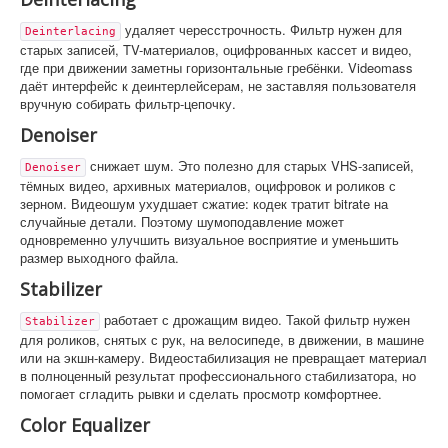
удаляет чересстрочность. Фильтр нужен для
Deinterlacing
старых записей, TV-материалов, оцифрованных кассет и видео,
где при движении заметны горизонтальные гребёнки. Videomass
даёт интерфейс к деинтерлейсерам, не заставляя пользователя
вручную собирать фильтр-цепочку.
Denoiser
снижает шум. Это полезно для старых VHS-записей,
Denoiser
тёмных видео, архивных материалов, оцифровок и роликов с
зерном. Видеошум ухудшает сжатие: кодек тратит bitrate на
случайные детали. Поэтому шумоподавление может
одновременно улучшить визуальное восприятие и уменьшить
размер выходного файла.
Stabilizer
работает с дрожащим видео. Такой фильтр нужен
Stabilizer
для роликов, снятых с рук, на велосипеде, в движении, в машине
или на экшн-камеру. Видеостабилизация не превращает материал
в полноценный результат профессионального стабилизатора, но
помогает сгладить рывки и сделать просмотр комфортнее.
Color Equalizer