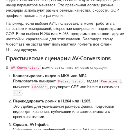
набор параметров меняется. Это правильная логика: разные
энкодеры используют разные режимы качества, скорости, GOP,
профили, пресеты и ограничения.
Например, если выбран AV1, пользователь может работать с
качеством и компрессией, скоростью кодирования, параметрами
GOP. Если выбран H.264 или H.265, программа показывает другие
настройки, характерные для этих кодеков. Благодаря этому
Videomass не заставляет пользователя помнить все флаги
FFmpeg вручную.
Практические сценарии AV-Conversions
В
можно выполнить типовые операции:
AV-Conversions
Конвертировать видео в MKV или MP4.
Пользователь выбирает
, задаёт
,
Media: Video
Container
выбирает
, регулирует CRF или bitrate и нажимает
Encoder
.
Run
Перекодировать ролик в H.264 или H.265.
Это удобно для уменьшения размера файла, подготовки
видео для хранения, публикации или совместимости с
проигрывателями.
Сделать AV1-файл.
Videomass даёт графический доступ к AV1-кодированию