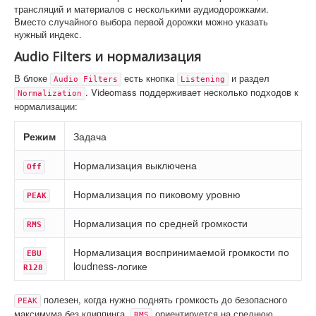
трансляций и материалов с несколькими аудиодорожками.
Вместо случайного выбора первой дорожки можно указать
нужный индекс.
Audio Filters и нормализация
В блоке
есть кнопка
и раздел
Audio Filters
Listening
. Videomass поддерживает несколько подходов к
Normalization
нормализации:
Режим
Задача
Нормализация выключена
Off
Нормализация по пиковому уровню
PEAK
Нормализация по средней громкости
RMS
Нормализация воспринимаемой громкости по
EBU 
loudness-логике
R128
полезен, когда нужно поднять громкость до безопасного
PEAK
максимума без клиппинга.
ориентируется на среднюю
RMS