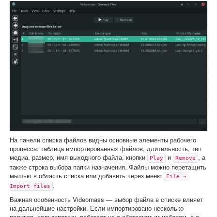
На панели списка файлов видны основные элементы рабочего
процесса: таблица импортированных файлов, длительность, тип
медиа, размер, имя выходного файла, кнопки
и
, а
Play
Remove
также строка выбора папки назначения. Файлы можно перетащить
мышью в область списка или добавить через меню
File → 
.
Import files
Важная особенность Videomass — выбор файла в списке влияет
на дальнейшие настройки. Если импортировано несколько
роликов, пользователь работает не с абстрактным набором, а с