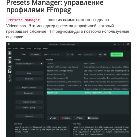
Presets Manager: управление
профилями FFmpeg
— один из самых важных разделов
Presets Manager
Videomass. Это менеджер пресетов и профилей, который
превращает сложные FFmpeg-команды в повторно используемые
сценарии.