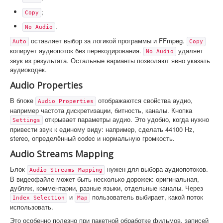
;
Copy
.
No Audio
оставляет выбор за логикой программы и FFmpeg.
Auto
Copy
копирует аудиопоток без перекодирования.
удаляет
No Audio
звук из результата. Остальные варианты позволяют явно указать
аудиокодек.
Audio Properties
В блоке
отображаются свойства аудио,
Audio Properties
например частота дискретизации, битность, каналы. Кнопка
открывает параметры аудио. Это удобно, когда нужно
Settings
привести звук к единому виду: например, сделать 44100 Hz,
stereo, определённый codec и нормальную громкость.
Audio Streams Mapping
Блок
нужен для выбора аудиопотоков.
Audio Streams Mapping
В видеофайле может быть несколько дорожек: оригинальная,
дубляж, комментарии, разные языки, отдельные каналы. Через
и
пользователь выбирает, какой поток
Index Selection
Map
использовать.
Это особенно полезно при пакетной обработке фильмов, записей