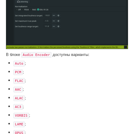
В блоке
доступны варианты:
Audio Encoder
;
Auto
;
PCM
;
FLAC
;
AAC
;
ALAC
;
AC3
;
VORBIS
;
LAME
;
OPUS