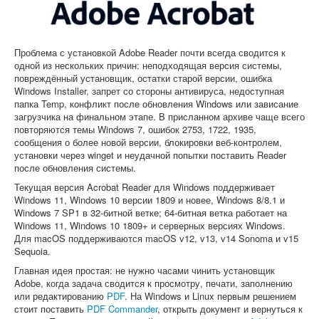
Софт
Проблема с установкой Adobe Reader почти всегда сводится к
одной из нескольких причин: неподходящая версия системы,
повреждённый установщик, остатки старой версии, ошибка
Windows Installer, запрет со стороны антивируса, недоступная
папка Temp, конфликт после обновления Windows или зависание
загрузчика на финальном этапе. В присланном архиве чаще всего
повторяются темы Windows 7, ошибок 2753, 1722, 1935,
сообщения о более новой версии, блокировки веб-контролем,
установки через winget и неудачной попытки поставить Reader
после обновления системы.
Текущая версия Acrobat Reader для Windows поддерживает
Windows 11, Windows 10 версии 1809 и новее, Windows 8/8.1 и
Windows 7 SP1 в 32-битной ветке; 64-битная ветка работает на
Windows 11, Windows 10 1809+ и серверных версиях Windows.
Для macOS поддерживаются macOS v12, v13, v14 Sonoma и v15
Sequoia.
Главная идея простая: не нужно часами чинить установщик
Adobe, когда задача сводится к просмотру, печати, заполнению
или редактированию
PDF
. На Windows и Linux первым решением
стоит поставить
PDF Commander
, открыть документ и вернуться к