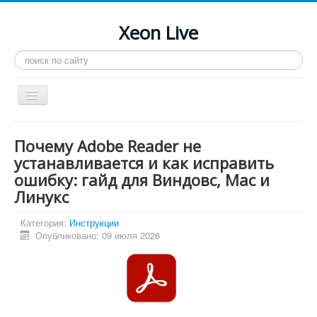
Xeon Live
Искать...
Toggle
Navigation
Главная
Почему Adobe Reader не
LGA 2011-3
устанавливается и как исправить
ошибку: гайд для Виндовс, Mac и
LGA 2011
Линукс
Процессоры
Категория:
Инструкции
Инструкции
Опубликовано: 09 июля 2026
Рейтинги
Конференция
Системные программы