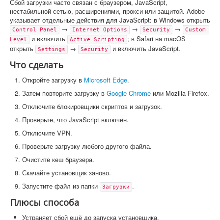
Сбой загрузки часто связан с браузером, JavaScript,
нестабильной сетью, расширениями, прокси или защитой. Adobe
указывает отдельные действия для JavaScript: в Windows открыть
→
→
→
Control Panel
Internet Options
Security
Custom 
и включить
; в Safari на macOS
Level
Active Scripting
открыть
→
и включить JavaScript.
Settings
Security
Что сделать
Откройте загрузку в
Microsoft Edge
.
Затем повторите загрузку в
Google Chrome
или Mozilla Firefox.
Отключите блокировщики скриптов и загрузок.
Проверьте, что JavaScript включён.
Отключите VPN.
Проверьте загрузку любого другого файла.
Очистите кеш браузера.
Скачайте установщик заново.
Запустите файл из папки
.
Загрузки
Плюсы способа
Устраняет сбой ещё до запуска установщика.