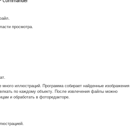
DF Commander
файл.
ласти просмотра.
ат.
де много иллюстраций. Программа собирает найденные изображения
щелкать по каждому объекту. После извлечения файлы можно
ицам и обработать в фоторедакторе.
ллюстрацией.