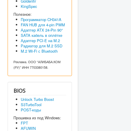
Goldenfir
KingSpec
Полезное:
Программатор CH341A
FAN HUB для 4-pin PWM
Адаптер ATX 24-Pin 90°
SATA кабель в оплётке
Адаптер PCI-E на M.2
Радиатор для M.2 SSD
M.2 Wi-Fi с Bluetooth
Реклама. ООО “АЛИБАБА.КОМ
(РУ)” ИНН 7703380158.
BIOS
Unlock Turbo Boost
S3TurboTool
POST-коды
Прошивка из под Windows:
FPT
AFUWIN