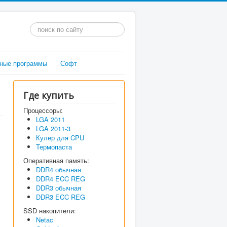
Искать...
ные программы
Софт
Где купить
Процессоры:
LGA 2011
LGA 2011-3
Кулер для CPU
Термопаста
Оперативная память:
DDR4 обычная
DDR4 ECC REG
DDR3 обычная
DDR3 ECC REG
SSD накопители:
Netac