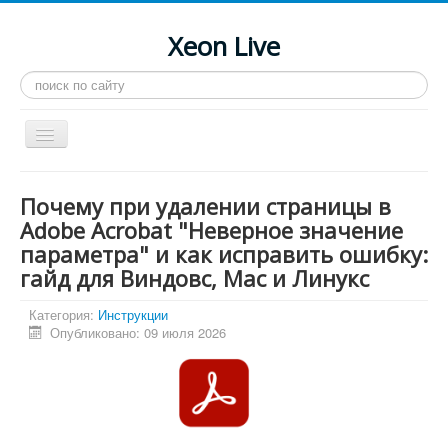
Xeon Live
Искать...
Toggle
Navigation
Главная
Почему при удалении страницы в
LGA 2011-3
Adobe Acrobat "Неверное значение
параметра" и как исправить ошибку:
LGA 2011
гайд для Виндовс, Mac и Линукс
Процессоры
Категория:
Инструкции
Инструкции
Опубликовано: 09 июля 2026
Рейтинги
Конференция
Системные программы