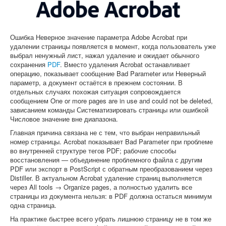
Софт
Ошибка Неверное значение параметра Adobe Acrobat при
удалении страницы появляется в момент, когда пользователь уже
выбрал ненужный лист, нажал удаление и ожидает обычного
сохранения
PDF
. Вместо удаления Acrobat останавливает
операцию, показывает сообщение Bad Parameter или Неверный
параметр, а документ остаётся в прежнем состоянии. В
отдельных случаях похожая ситуация сопровождается
сообщением One or more pages are in use and could not be deleted,
зависанием команды Систематизировать страницы или ошибкой
Числовое значение вне диапазона.
Главная причина связана не с тем, что выбран неправильный
номер страницы. Acrobat показывает Bad Parameter при проблеме
во внутренней структуре тегов PDF; рабочие способы
восстановления — объединение проблемного файла с другим
PDF или экспорт в PostScript с обратным преобразованием через
Distiller. В актуальном Acrobat удаление страниц выполняется
через All tools → Organize pages, а полностью удалить все
страницы из документа нельзя: в PDF должна остаться минимум
одна страница.
На практике быстрее всего убрать лишнюю страницу не в том же