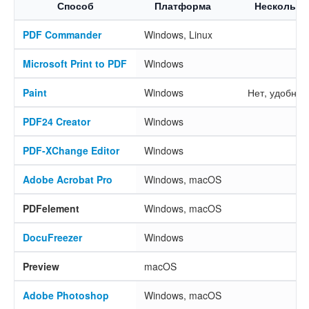
Способ
Платформа
Несколько
PDF Commander
Windows, Linux
Microsoft Print to PDF
Windows
Paint
Windows
Нет, удобно 
PDF24 Creator
Windows
PDF-XChange Editor
Windows
Adobe Acrobat Pro
Windows, macOS
PDFelement
Windows, macOS
DocuFreezer
Windows
Preview
macOS
Adobe Photoshop
Windows, macOS
Д