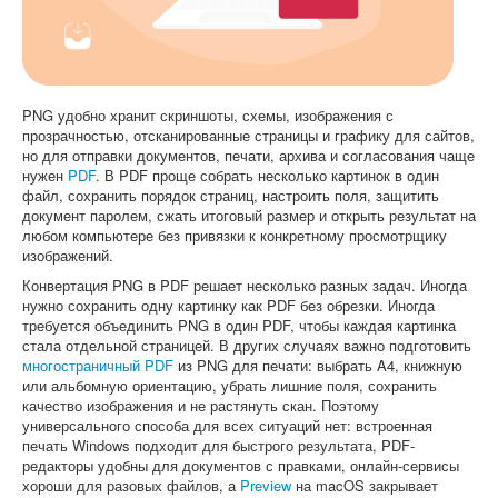
Софт
PNG удобно хранит скриншоты, схемы, изображения с
прозрачностью, отсканированные страницы и графику для сайтов,
но для отправки документов, печати, архива и согласования чаще
нужен
PDF
. В PDF проще собрать несколько картинок в один
файл, сохранить порядок страниц, настроить поля, защитить
документ паролем, сжать итоговый размер и открыть результат на
любом компьютере без привязки к конкретному просмотрщику
изображений.
Конвертация PNG в PDF решает несколько разных задач. Иногда
нужно сохранить одну картинку как PDF без обрезки. Иногда
требуется объединить PNG в один PDF, чтобы каждая картинка
стала отдельной страницей. В других случаях важно подготовить
многостраничный PDF
из PNG для печати: выбрать A4, книжную
или альбомную ориентацию, убрать лишние поля, сохранить
качество изображения и не растянуть скан. Поэтому
универсального способа для всех ситуаций нет: встроенная
печать Windows подходит для быстрого результата, PDF-
редакторы удобны для документов с правками, онлайн-сервисы
хороши для разовых файлов, а
Preview
на macOS закрывает