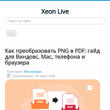
Xeon Live
Искать...
Toggle
Navigation
Главная
Как преобразовать PNG в PDF: гайд
LGA 2011-3
для Виндовс, Mac, телефона и
браузера
LGA 2011
Процессоры
Категория:
Инструкции
Опубликовано: 25 июня 2026
Инструкции
Рейтинги
Конференция
Системные программы