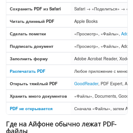
Сохранить PDF из Safari
Safari → «Поделиться» → «С
Читать длинный PDF
Apple Books
Сделать пометки
«Просмотр», «Файлы»,
Adobe
Подписать документ
«Просмотр», «Файлы», Adobe
Заполнить форму
Adobe Acrobat Reader, Xodo,
Распечатать PDF
Любое приложение с меню «
Открыть тяжёлый PDF
GoodReader
, PDF Expert, Ado
Хранить много документов
«Файлы», Documents, GoodR
PDF не открывается
Сначала «Файлы», затем Ado
Где на Айфоне обычно лежат PDF-
файлы