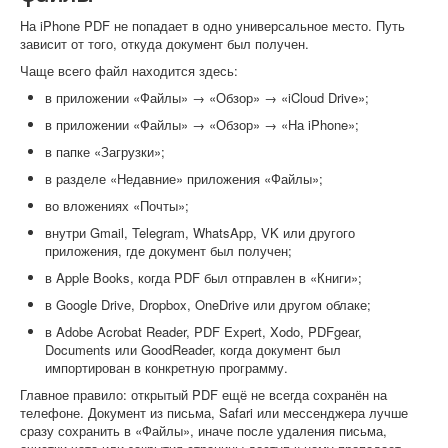
На iPhone PDF не попадает в одно универсальное место. Путь
зависит от того, откуда документ был получен.
Чаще всего файл находится здесь:
в приложении «Файлы» → «Обзор» → «iCloud Drive»;
в приложении «Файлы» → «Обзор» → «На iPhone»;
в папке «Загрузки»;
в разделе «Недавние» приложения «Файлы»;
во вложениях «Почты»;
внутри Gmail, Telegram, WhatsApp, VK или другого
приложения, где документ был получен;
в Apple Books, когда PDF был отправлен в «Книги»;
в Google Drive, Dropbox, OneDrive или другом облаке;
в Adobe Acrobat Reader, PDF Expert, Xodo, PDFgear,
Documents или GoodReader, когда документ был
импортирован в конкретную программу.
Главное правило: открытый PDF ещё не всегда сохранён на
телефоне. Документ из письма, Safari или мессенджера лучше
сразу сохранить в «Файлы», иначе после удаления письма,