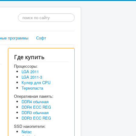
Искать...
ные программы
Софт
Где купить
Процессоры:
LGA 2011
LGA 2011-3
Кулер для CPU
Термопаста
Оперативная память:
DDR4 обычная
DDR4 ECC REG
DDR3 обычная
DDR3 ECC REG
SSD накопители:
Netac