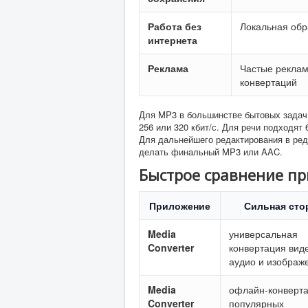
Работа без
Локальная обр
интернета
Реклама
Частые рекла
конвертаций
Для MP3 в большинстве бытовых задач 
256 или 320 кбит/с. Для речи подходят 6
Для дальнейшего редактирования в ред
делать финальный MP3 или AAC.
Быстрое сравнение п
Приложение
Сильная сто
Media
универсальная
Converter
конвертация вид
аудио и изображ
Media
офлайн-конверт
Converter
популярных