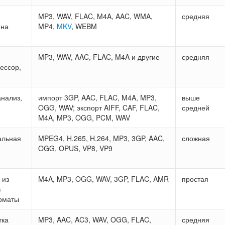
MP3, WAV, FLAC, M4A, AAC, WMA,
средняя
ена
MP4,
MKV
, WEBM
MP3, WAV, AAC, FLAC, M4A и другие
средняя
ессор,
анализ,
импорт 3GP, AAC, FLAC, M4A, MP3,
выше
OGG, WAV; экспорт AIFF, CAF, FLAC,
средней
M4A, MP3, OGG, PCM, WAV
альная
MPEG4, H.265, H.264, MP3, 3GP, AAC,
сложная
OGG, OPUS, VP8, VP9
 из
M4A, MP3, OGG, WAV, 3GP, FLAC, AMR
простая
в
рматы
тка
MP3, AAC, AC3, WAV, OGG, FLAC,
средняя