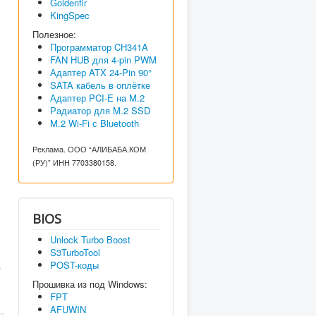
Goldenfir
KingSpec
Полезное:
Программатор CH341A
,
FAN HUB для 4-pin PWM
Адаптер ATX 24-Pin 90°
SATA кабель в оплётке
Адаптер PCI-E на M.2
Радиатор для M.2 SSD
M.2 Wi-Fi с Bluetooth
л
Реклама. ООО “АЛИБАБА.КОМ
(РУ)” ИНН 7703380158.
BIOS
Unlock Turbo Boost
S3TurboTool
POST-коды
в
Прошивка из под Windows:
FPT
AFUWIN