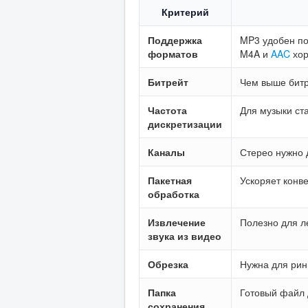
Критерий
Поддержка
MP3 удобен по
форматов
M4A и
AAC
хор
Битрейт
Чем выше битр
Частота
Для музыки ст
дискретизации
Каналы
Стерео нужно 
Пакетная
Ускоряет конв
обработка
Извлечение
Полезно для л
звука из видео
Обрезка
Нужна для рин
Папка
Готовый файл
сохранения