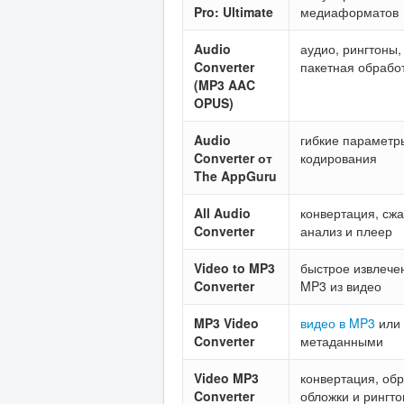
Pro: Ultimate
медиаформатов
Audio
аудио, рингтоны,
Converter
пакетная обрабо
(MP3 AAC
OPUS)
Audio
гибкие параметр
Converter от
кодирования
The AppGuru
All Audio
конвертация, сжа
Converter
анализ и плеер
Video to MP3
быстрое извлече
Converter
MP3 из видео
MP3 Video
видео в MP3
или 
Converter
метаданными
Video MP3
конвертация, обр
Converter
обложки и рингт