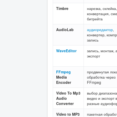
Timbre
нарезка, склейка,
конвертация, см
битрейта
AudioLab
аудиоредактор
,
конвертер, компр
запись
WaveEditor
запись, монтаж, 
экспорт
FFmpeg
продвинутая лок
Media
обработка через
Encoder
FFmpeg
Video To Mp3
выбор диапазона
Audio
видео и экспорт 
Converter
разные аудиофо
Video to MP3
пакетная обрабо