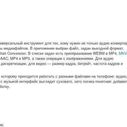
ниверсальный инструмент для тех, кому нужен не только аудио конверте
ель медиафайлов. В приложении выбран файл, задан выходной формат,
Start Conversion. В списке задач есть преобразование WEBM в MP4,
MKV
AAC, MP4 в MP3, а также операции с изображениями. Для аудио
 дискретизации, для видео — размер кадра, битрейт, частота кадров и
, которому приходится работать с разными файлами на телефоне: аудио
 с музыкой интерфейс выглядит суховато, зато логика понятная: добави
ботку.
ов;