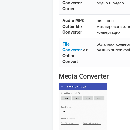
Converter
аудио и видео
Cutter
Audio MP3
рингтоны,
Cutter Mix
микширование, т
Converter
конвертация
File
облачная конвер
Converter
от
разных типов фа
Online-
Convert
Media Converter