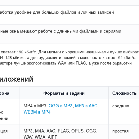
аботка удобнее для больших файлов и личных записей
мные окна мешают работе с длинными файлами и сериями
хватает 192 кбит/с. Для музыки с хорошими наушниками лучше выбират
4–128 кбит/с, а для аудиокниг и лекций в моно часто хватает 64 кбит/с.
акторе лучше экспортировать WAV или FLAC, а уже после обработки
риложений
рона
Форматы и задачи
Сложность
MP4 в MP3,
OGG в MP3
,
MP3 в AAC
,
средняя
ео,
WEBM в MP4
ений
ация
MP3, M4A, AAC, FLAC, OPUS, OGG,
простая
WAV, WMA, AIFF