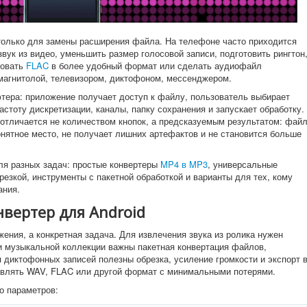
 только для замены расширения файла. На телефоне часто приходится
 звук из видео, уменьшить размер голосовой записи, подготовить рингтон
ровать
FLAC
в более удобный формат или сделать аудиофайл
магнитолой, телевизором, диктофоном, мессенджером.
ютера: приложение получает доступ к файлу, пользователь выбирает
астоту дискретизации, каналы, папку сохранения и запускает обработку.
отличается не количеством кнопок, а предсказуемым результатом: фай
онятное место, не получает лишних артефактов и не становится больше
ля разных задач: простые конвертеры
MP4 в MP3
, универсальные
езкой, инструменты с пакетной обработкой и варианты для тех, кому
ания.
нвертер для Android
ения, а конкретная задача. Для извлечения звука из ролика нужен
ки музыкальной коллекции важны пакетная конвертация файлов,
я диктофонных записей полезны обрезка, усиление громкости и экспорт 
авлять WAV, FLAC или другой формат с минимальными потерями.
о параметров: