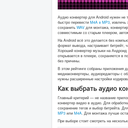
Аудио конвертер для Android нужен не
быстро перевести
M4A в MP3
, извлечь
сохранить
WAV
для монтажа, конверти
совместимым со старым плеером, авто
На Android всё это делается без компь
формат вывода, настраивает битрейт, ч
Хороший конвертер музыки на Андроид 
открывается в плеере, сохраняется в п
без причины.
В этом рейтинге собраны приложения д
медиаконвертеры, аудиоредакторы с обр
нужны расширенные настройки кодиров
Как выбрать аудио ко
Главный критерий — не название прилож
конвертер видео в аудио. Для обработ
сохранение тегов и выбор битрейта. Дл
MP3
или
M4A
. Для монтажа лучше ост
При выборе стоит смотреть на нескольк