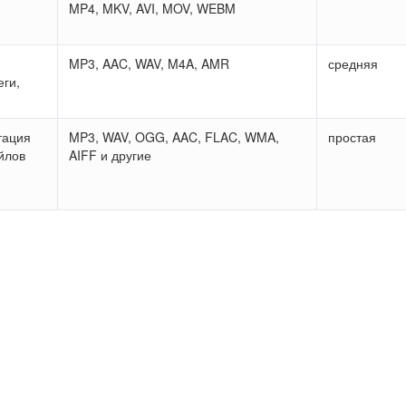
MP4, MKV, AVI, MOV, WEBM
MP3, AAC, WAV, M4A, AMR
средняя
еги,
тация
MP3, WAV, OGG, AAC, FLAC, WMA,
простая
йлов
AIFF и другие