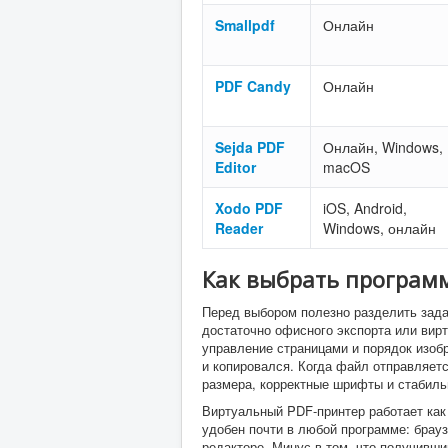
Smallpdf
Онлайн
PDF Candy
Онлайн
Sejda PDF
Онлайн, Windows,
Editor
macOS
Xodo PDF
iOS, Android,
Reader
Windows, онлайн
Как выбрать программ
Перед выбором полезно разделить задач
достаточно офисного экспорта или вир
управление страницами и порядок изобр
и копировался. Когда файл отправляетс
размера, корректные шрифты и стабиль
Виртуальный PDF-принтер работает как
удобен почти в любой программе: брауз
редакторе. Минус в том, что получивши