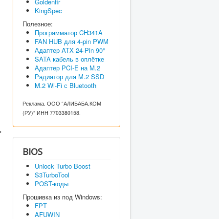
Goldenfir
KingSpec
Полезное:
Программатор CH341A
FAN HUB для 4-pin PWM
Адаптер ATX 24-Pin 90°
SATA кабель в оплётке
Адаптер PCI-E на M.2
Радиатор для M.2 SSD
M.2 Wi-Fi с Bluetooth
Реклама. ООО “АЛИБАБА.КОМ
(РУ)” ИНН 7703380158.
ь
BIOS
Unlock Turbo Boost
S3TurboTool
POST-коды
Прошивка из под Windows:
FPT
AFUWIN