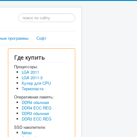
Искать...
ные программы
Софт
Где купить
Процессоры:
LGA 2011
LGA 2011-3
Кулер для CPU
Термопаста
Оперативная память:
DDR4 обычная
DDR4 ECC REG
DDR3 обычная
DDR3 ECC REG
SSD накопители:
Netac