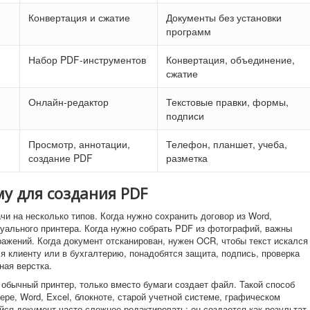
Конвертация и сжатие
Документы без установки
программ
Набор PDF-инструментов
Конвертация, объединение,
сжатие
Онлайн-редактор
Текстовые правки, формы,
подписи
Просмотр, аннотации,
Телефон, планшет, учеба,
создание PDF
разметка
у для создания PDF
и на несколько типов. Когда нужно сохранить договор из Word,
туального принтера. Когда нужно собрать PDF из фотографий, важны
ажений. Когда документ отсканирован, нужен OCR, чтобы текст искался
я клиенту или в бухгалтерию, понадобятся защита, подпись, проверка
ная верстка.
 обычный принтер, только вместо бумаги создает файл. Такой способ
ере, Word, Excel, блокноте, старой учетной системе, графическом
йся документ часто сложнее редактировать: он создается как результат